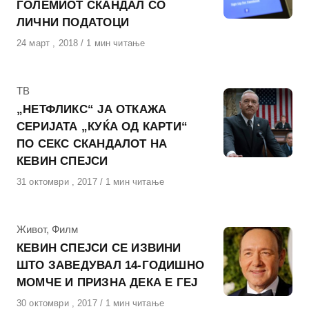
ГОЛЕМИОТ СКАНДАЛ СО
ЛИЧНИ ПОДАТОЦИ
Објавено
24 март , 2018
1 мин читање
на
КАтегорија
ТВ
„НЕТФЛИКС“ ЈА ОТКАЖА
СЕРИЈАТА „КУЌА ОД КАРТИ“
ПО СЕКС СКАНДАЛОТ НА
КЕВИН СПЕЈСИ
Објавено
31 октомври , 2017
1 мин читање
на
КАтегорија
Живот
,
Филм
КЕВИН СПЕЈСИ СЕ ИЗВИНИ
ШТО ЗАВЕДУВАЛ 14-ГОДИШНО
МОМЧЕ И ПРИЗНА ДЕКА Е ГЕЈ
Објавено
30 октомври , 2017
1 мин читање