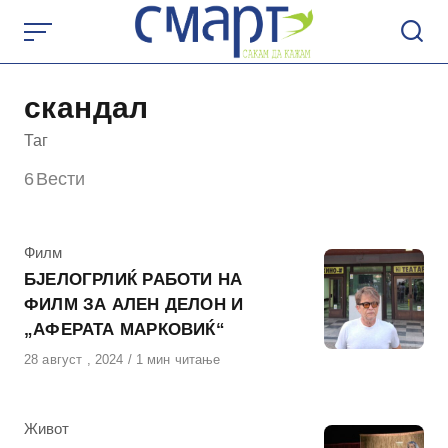
Skip
to
content
скандал
Таг
6
Вести
КАтегорија
Филм
БЈЕЛОГРЛИЌ РАБОТИ НА
ФИЛМ ЗА АЛЕН ДЕЛОН И
„АФЕРАТА МАРКОВИЌ“
Објавено
28 август , 2024
1 мин читање
на
КАтегорија
Живот