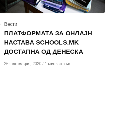
КАтегорија
Вести
ПЛАТФОРМАТА ЗА ОНЛАЈН
НАСТАВА SCHOOLS.MK
ДОСТАПНА ОД ДЕНЕСКА
Објавено
26 септември , 2020
1 мин читање
на