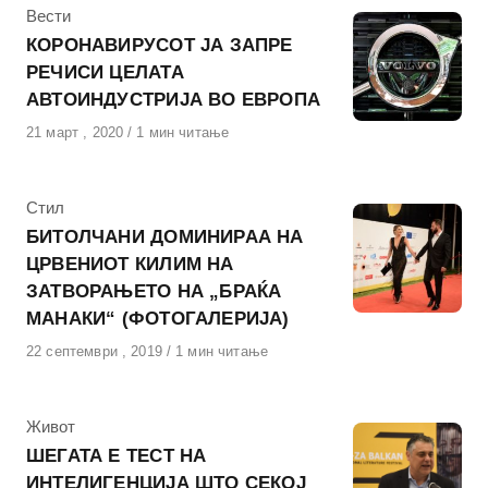
КАтегорија
Вести
КОРОНАВИРУСОТ ЈА ЗАПРЕ
РЕЧИСИ ЦЕЛАТА
АВТОИНДУСТРИЈА ВО ЕВРОПА
Објавено
21 март , 2020
1 мин читање
на
КАтегорија
Стил
БИТОЛЧАНИ ДОМИНИРАА НА
ЦРВЕНИОТ КИЛИМ НА
ЗАТВОРАЊЕТО НА „БРАЌА
МАНАКИ“ (ФОТОГАЛЕРИЈА)
Објавено
22 септември , 2019
1 мин читање
на
КАтегорија
Живот
ШЕГАТА Е ТЕСТ НА
ИНТЕЛИГЕНЦИЈА ШТО СЕКОЈ