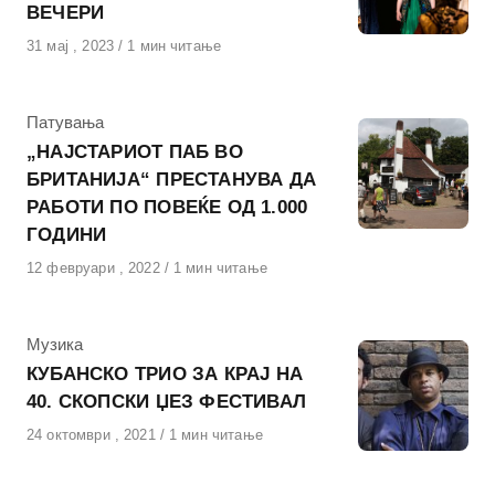
ВЕЧЕРИ
Објавено
31 мај , 2023
1 мин читање
на
КАтегорија
Патувања
„НАЈСТАРИОТ ПАБ ВО
БРИТАНИЈА“ ПРЕСТАНУВА ДА
РАБОТИ ПО ПОВЕЌЕ ОД 1.000
ГОДИНИ
Објавено
12 февруари , 2022
1 мин читање
на
КАтегорија
Музика
КУБАНСКО ТРИО ЗА КРАЈ НА
40. СКОПСКИ ЏЕЗ ФЕСТИВАЛ
Објавено
24 октомври , 2021
1 мин читање
на