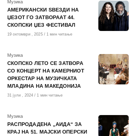
КАтегорија
Музика
АМЕРИКАНСКИ ЅВЕЗДИ НА
ЏЕЗОТ ГО ЗАТВОРААТ 44.
СКОПСКИ ЏЕЗ ФЕСТИВАЛ
Објавено
19 октомври , 2025
1 мин читање
на
КАтегорија
Музика
СКОПСКО ЛЕТО СЕ ЗАТВОРА
СО КОНЦЕРТ НА КАМЕРНИОТ
ОРКЕСТАР НА МУЗИЧКАТА
МЛАДИНА НА МАКЕДОНИЈА
Објавено
31 јули , 2024
1 мин читање
на
КАтегорија
Музика
РАСПРОДАДЕНА „АИДА“ ЗА
КРАЈ НА 51. МАЈСКИ ОПЕРСКИ