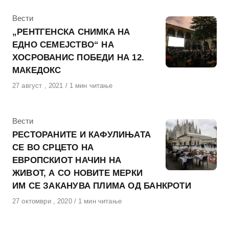
КАтегорија
Вести
„РЕНТГЕНСКА СНИМКА НА
ЕДНО СЕМЕЈСТВО“ НА
ХОСРОВАНИС ПОБЕДИ НА 12.
МАКЕДОКС
Објавено
27 август , 2021
1 мин читање
на
КАтегорија
Вести
РЕСТОРАНИТЕ И КАФУЛИЊАТА
СЕ ВО СРЦЕТО НА
ЕВРОПСКИОТ НАЧИН НА
ЖИВОТ, А СО НОВИТЕ МЕРКИ
ИМ СЕ ЗАКАНУВА ПЛИМА ОД БАНКРОТИ
Објавено
27 октомври , 2020
1 мин читање
на