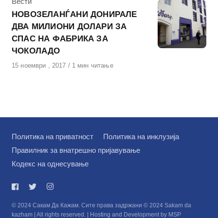
КАтегорија
Вести
НОВОЗЕЛАНЃАНИ ДОНИРАЛЕ
ДВА МИЛИОНИ ДОЛАРИ ЗА
СПАС НА ФАБРИКА ЗА
ЧОКОЛАДО
Објавено
15 ноември , 2017
1 мин читање
на
Политика на приватност
Политика на инклузија
Правилник за внатрешно пријавување
Кодекс на однесување
© 2024 Сакам Да Кажам. Сите права задржани © 2024 Sakam da
kazham | All rights reserved. | Hosting and Development by MSP