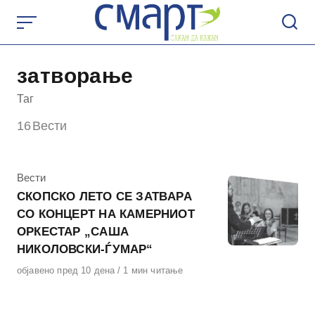
Skip
to
content
затворање
Таг
16
Вести
КАтегорија
Вести
СКОПСКО ЛЕТО СЕ ЗАТВAРА
СО КОНЦЕРТ НА КАМЕРНИОТ
ОРКЕСТАР „САША
НИКОЛОВСКИ-ЃУМАР“
Објавено
објавено пред 10 дена
1 мин читање
на