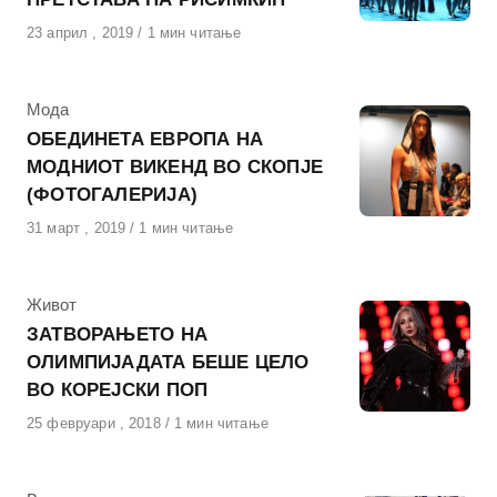
Објавено
23 април , 2019
1 мин читање
на
КАтегорија
Мода
ОБЕДИНЕТА ЕВРОПА НА
МОДНИОТ ВИКЕНД ВО СКОПЈЕ
(ФОТОГАЛЕРИЈА)
Објавено
31 март , 2019
1 мин читање
на
КАтегорија
Живот
ЗАТВОРАЊЕТО НА
ОЛИМПИЈАДАТА БЕШЕ ЦЕЛО
ВО КОРЕЈСКИ ПОП
Објавено
25 февруари , 2018
1 мин читање
на