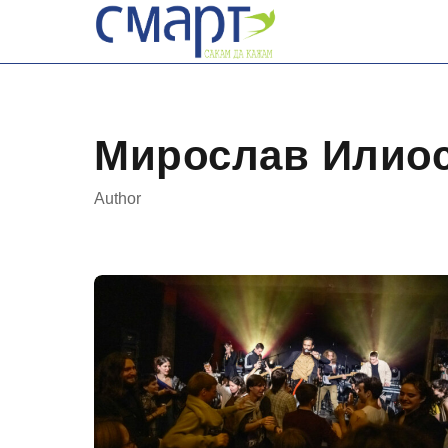
Skip
to
content
Мирослав Илио
Author