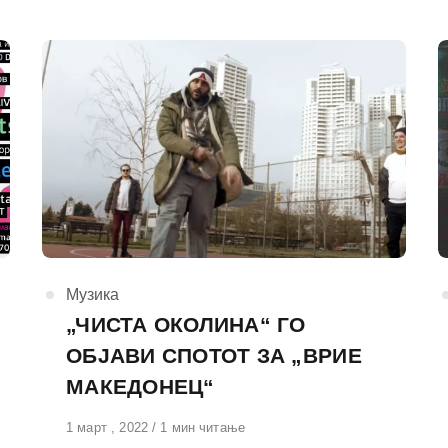
КАтегорија
Музика
„ЧИСТА ОКОЛИНА“ ГО
ОБЈАВИ СПОТОТ ЗА „ВРИЕ
МАКЕДОНЕЦ“
Објавено
1 март , 2022
1 мин читање
на