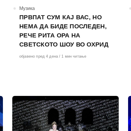
КАтегорија
Музика
ПРВПАТ СУМ КАЈ ВАС, НО
НЕМА ДА БИДЕ ПОСЛЕДЕН,
РЕЧЕ РИТА ОРА НА
СВЕТСКОТО ШОУ ВО ОХРИД
Објавено
објавено пред 4 дена
1 мин читање
на