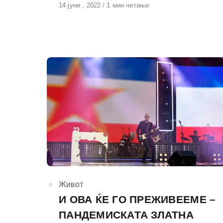
Објавено
14 јуни , 2022
1 мин читање
на
КАтегорија
Живот
И ОВА ЌЕ ГО ПРЕЖИВЕЕМЕ –
ПАНДЕМИСКАТА ЗЛАТНА