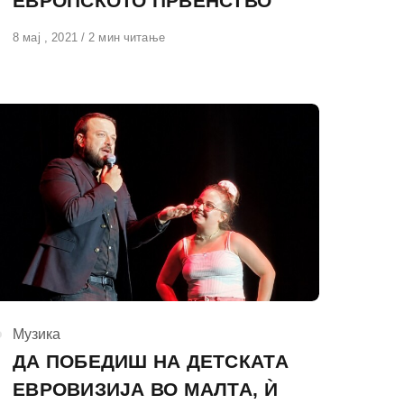
ЕВРОПСКОТО ПРВЕНСТВО
Објавено
8 мај , 2021
2 мин читање
на
КАтегорија
Музика
ДА ПОБЕДИШ НА ДЕТСКАТА
ЕВРОВИЗИЈА ВО МАЛТА, Ѝ