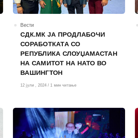
КАтегорија
Вести
СДК.МК ЈА ПРОДЛАБОЧИ
СОРАБОТКАТА СО
РЕПУБЛИКА СЛОУЏАМАСТАН
НА САМИТОТ НА НАТО ВО
ВАШИНГТОН
Објавено
12 јули , 2024
1 мин читање
на