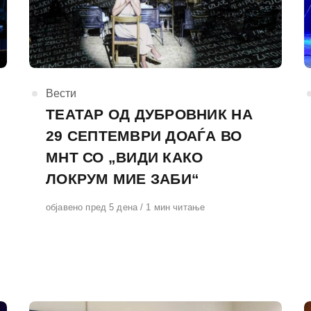
КАтегорија
Вести
ТЕАТАР ОД ДУБРОВНИК НА
29 СЕПТЕМВРИ ДОАЃА ВО
МНТ СО „ВИДИ КАКО
ЛОКРУМ МИЕ ЗАБИ“
Објавено
објавено пред 5 дена
1 мин читање
на