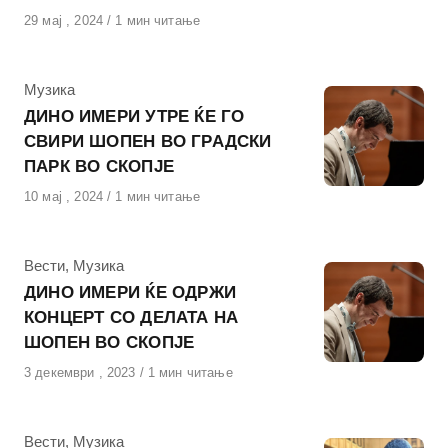
Објавено
29 мај , 2024
1 мин читање
на
КАтегорија
Музика
ДИНО ИМЕРИ УТРЕ ЌЕ ГО
СВИРИ ШОПЕН ВО ГРАДСКИ
ПАРК ВО СКОПЈЕ
Објавено
10 мај , 2024
1 мин читање
на
КАтегорија
Вести
,
Музика
ДИНО ИМЕРИ ЌЕ ОДРЖИ
КОНЦЕРТ СО ДЕЛАТА НА
ШОПЕН ВО СКОПЈЕ
Објавено
3 декември , 2023
1 мин читање
на
КАтегорија
Вести
,
Музика