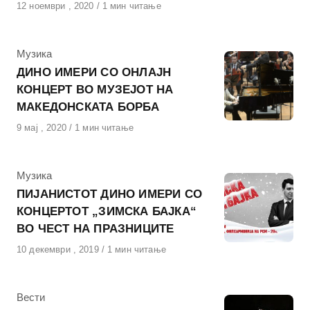
Објавено
12 ноември , 2020
1 мин читање
на
КАтегорија
Музика
ДИНО ИМЕРИ СО ОНЛАЈН
КОНЦЕРТ ВО МУЗЕЈОТ НА
МАКЕДОНСКАТА БОРБА
Објавено
9 мај , 2020
1 мин читање
на
КАтегорија
Музика
ПИЈАНИСТОТ ДИНО ИМЕРИ СО
КОНЦЕРТОТ „ЗИМСКА БАЈКА“
ВО ЧЕСТ НА ПРАЗНИЦИТЕ
Објавено
10 декември , 2019
1 мин читање
на
КАтегорија
Вести