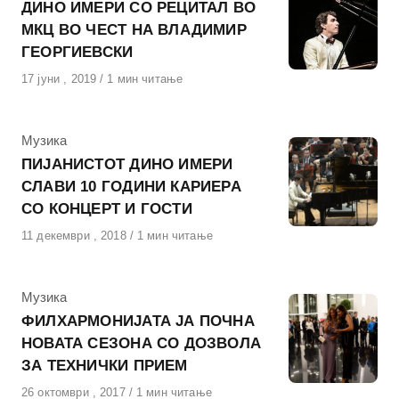
ДИНО ИМЕРИ СО РЕЦИТАЛ ВО
МКЦ ВО ЧЕСТ НА ВЛАДИМИР
ГЕОРГИЕВСКИ
Објавено
17 јуни , 2019
1 мин читање
на
КАтегорија
Музика
ПИЈАНИСТОТ ДИНО ИМЕРИ
СЛАВИ 10 ГОДИНИ КАРИЕРА
СО КОНЦЕРТ И ГОСТИ
Објавено
11 декември , 2018
1 мин читање
на
КАтегорија
Музика
ФИЛХАРМОНИЈАТА ЈА ПОЧНА
НОВАТА СЕЗОНА СО ДОЗВОЛА
ЗА ТЕХНИЧКИ ПРИЕМ
Објавено
26 октомври , 2017
1 мин читање