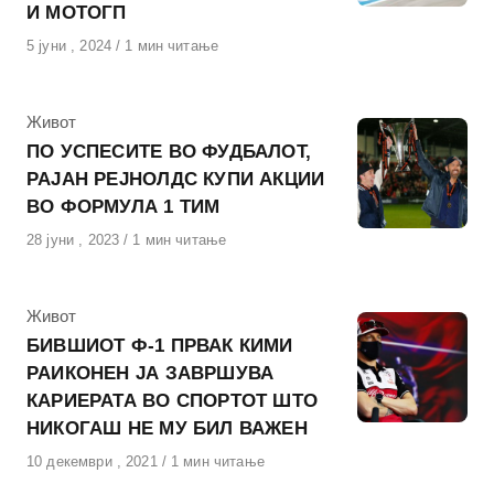
И МОТОГП
Објавено
5 јуни , 2024
1 мин читање
на
КАтегорија
Живот
ПО УСПЕСИТЕ ВО ФУДБАЛОТ,
РАЈАН РЕЈНОЛДС КУПИ АКЦИИ
ВО ФОРМУЛА 1 ТИМ
Објавено
28 јуни , 2023
1 мин читање
на
КАтегорија
Живот
БИВШИОТ Ф-1 ПРВАК КИМИ
РАИКОНЕН ЈА ЗАВРШУВА
КАРИЕРАТА ВО СПОРТОТ ШТО
НИКОГАШ НЕ МУ БИЛ ВАЖЕН
Објавено
10 декември , 2021
1 мин читање
на