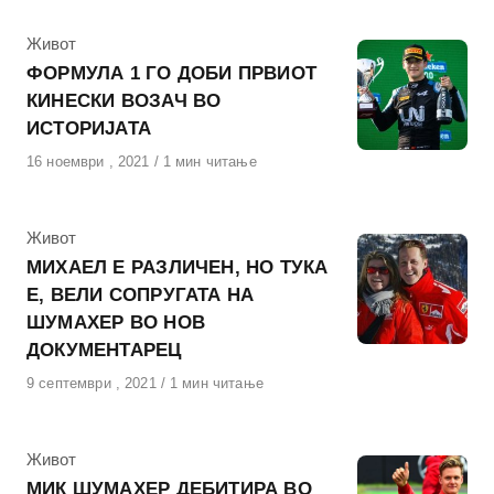
КАтегорија
Живот
ФОРМУЛА 1 ГО ДОБИ ПРВИОТ
КИНЕСКИ ВОЗАЧ ВО
ИСТОРИЈАТА
Објавено
16 ноември , 2021
1 мин читање
на
КАтегорија
Живот
МИХАЕЛ Е РАЗЛИЧЕН, НО ТУКА
Е, ВЕЛИ СОПРУГАТА НА
ШУМАХЕР ВО НОВ
ДОКУМЕНТАРЕЦ
Објавено
9 септември , 2021
1 мин читање
на
КАтегорија
Живот
МИК ШУМАХЕР ДЕБИТИРА ВО