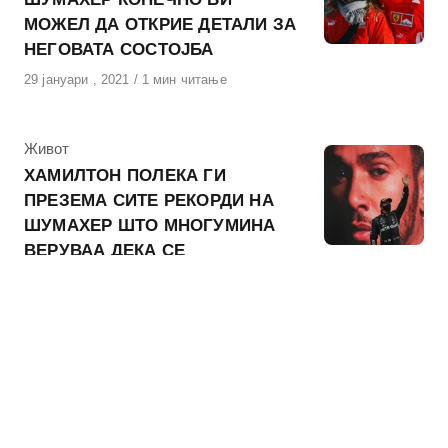
МОЖЕЛ ДА ОТКРИЕ ДЕТАЛИ ЗА
НЕГОВАТА СОСТОЈБА
Објавено
29 јануари , 2021
1 мин читање
на
КАтегорија
Живот
ХАМИЛТОН ПОЛЕКА ГИ
ПРЕЗЕМА СИТЕ РЕКОРДИ НА
ШУМАХЕР ШТО МНОГУМИНА
ВЕРУВАА ДЕКА СЕ
НЕДОСТИЖНИ
Објавено
26 октомври , 2020
1 мин читање
на
КАтегорија
Живот
СИНОТ НА МИХАЕЛ ШУМАХЕР
ЗА ПРВПАТ ЌЕ ВОЗИ ВО