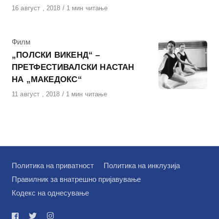
Објавено
16 август , 2018
1 мин читање
на
КАтегорија
Филм
„ПОЛСКИ ВИКЕНД“ –
ПРЕТФЕСТИВАЛСКИ НАСТАН
НА „МАКЕДОКС“
Објавено
11 август , 2018
1 мин читање
на
Политика на приватност
Политика на инклузија
Правилник за внатрешно пријавување
Кодекс на однесување