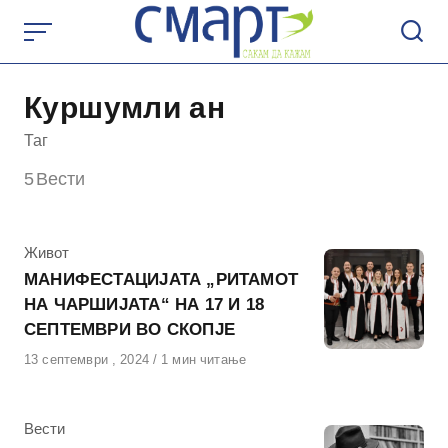
Skip
to
content
Куршумли ан
Таг
5
Вести
КАтегорија
Живот
МАНИФЕСТАЦИЈАТА „РИТАМОТ
НА ЧАРШИЈАТА“ НА 17 И 18
СЕПТЕМВРИ ВО СКОПЈЕ
Објавено
13 септември , 2024
1 мин читање
на
КАтегорија
Вести