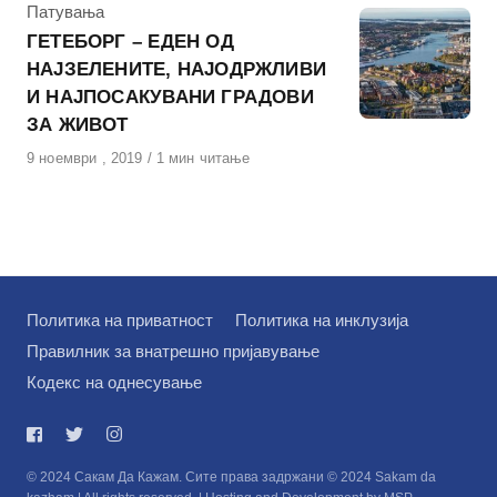
КАтегорија
Патувања
ГЕТЕБОРГ – ЕДЕН ОД
НАЈЗЕЛЕНИТЕ, НАЈОДРЖЛИВИ
И НАЈПОСАКУВАНИ ГРАДОВИ
ЗА ЖИВОТ
Објавено
9 ноември , 2019
1 мин читање
на
Политика на приватност
Политика на инклузија
Правилник за внатрешно пријавување
Кодекс на однесување
© 2024 Сакам Да Кажам. Сите права задржани © 2024 Sakam da