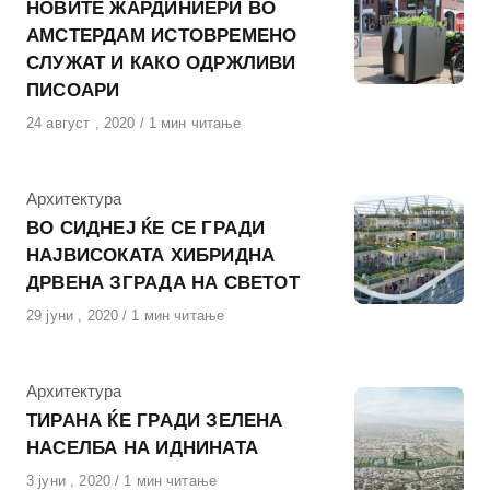
НОВИТЕ ЖАРДИНИЕРИ ВО
АМСТЕРДАМ ИСТОВРЕМЕНО
СЛУЖАТ И КАКО ОДРЖЛИВИ
ПИСОАРИ
Објавено
24 август , 2020
1 мин читање
на
КАтегорија
Архитектура
ВО СИДНЕЈ ЌЕ СЕ ГРАДИ
НАЈВИСОКАТА ХИБРИДНА
ДРВЕНА ЗГРАДА НА СВЕТОТ
Објавено
29 јуни , 2020
1 мин читање
на
КАтегорија
Архитектура
ТИРАНА ЌЕ ГРАДИ ЗЕЛЕНА
НАСЕЛБА НА ИДНИНАТА
Објавено
3 јуни , 2020
1 мин читање