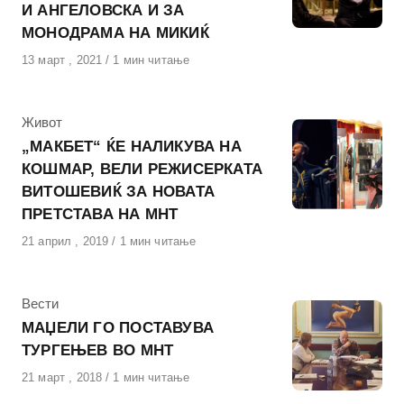
И АНГЕЛОВСКА И ЗА
МОНОДРАМА НА МИКИЌ
Објавено
13 март , 2021
1 мин читање
на
КАтегорија
Живот
„МАКБЕТ“ ЌЕ НАЛИКУВА НА
КОШМАР, ВЕЛИ РЕЖИСЕРКАТА
ВИТОШЕВИЌ ЗА НОВАТА
ПРЕТСТАВА НА МНТ
Објавено
21 април , 2019
1 мин читање
на
КАтегорија
Вести
МАЏЕЛИ ГО ПОСТАВУВА
ТУРГЕЊЕВ ВО МНТ
Објавено
21 март , 2018
1 мин читање
на