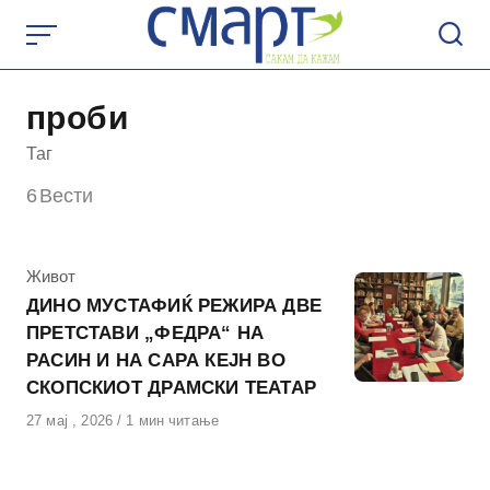
Skip
to
content
проби
Таг
6
Вести
КАтегорија
Живот
ДИНО МУСТАФИЌ РЕЖИРА ДВЕ
ПРЕТСТАВИ „ФЕДРА“ НА
РАСИН И НА САРА КЕЈН ВО
СКОПСКИОТ ДРАМСКИ ТЕАТАР
Објавено
27 мај , 2026
1 мин читање
на