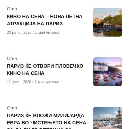
КАтегорија
Стил
КИНО НА СЕНА – НОВА ЛЕТНА
АТРАКЦИЈА НА ПАРИЗ
Објавено
20 јули , 2020
1 мин читање
на
КАтегорија
Стил
ПАРИЗ ЌЕ ОТВОРИ ПЛОВЕЧКО
КИНО НА СЕНА
Објавено
11 јули , 2020
1 мин читање
на
КАтегорија
Стил
ПАРИЗ ЌЕ ВЛОЖИ МИЛИЈАРДА
ЕВРА ВО ЧИСТЕЊЕТО НА СЕНА