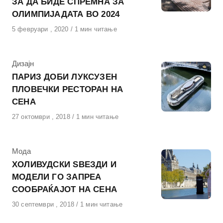
ЗА ДА БИДЕ СПРЕМНА ЗА
ОЛИМПИЈАДАТА ВО 2024
Објавено
5 февруари , 2020
1 мин читање
на
КАтегорија
Дизајн
ПАРИЗ ДОБИ ЛУКСУЗЕН
ПЛОВЕЧКИ РЕСТОРАН НА
СЕНА
Објавено
27 октомври , 2018
1 мин читање
на
КАтегорија
Мода
ХОЛИВУДСКИ ЅВЕЗДИ И
МОДЕЛИ ГО ЗАПРЕА
СООБРАЌАЈОТ НА СЕНА
Објавено
30 септември , 2018
1 мин читање
на