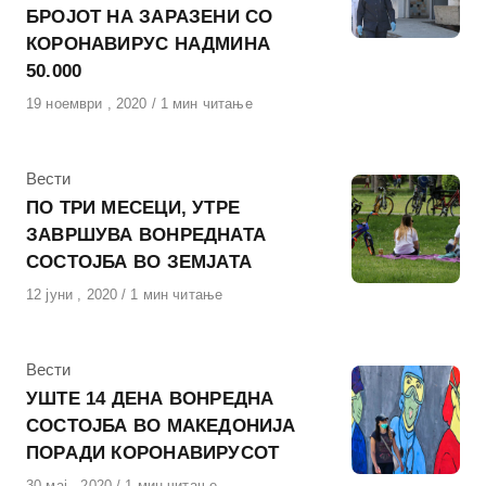
БРОЈОТ НА ЗАРАЗЕНИ СО
КОРОНАВИРУС НАДМИНА
50.000
Објавено
19 ноември , 2020
1 мин читање
на
КАтегорија
Вести
ПО ТРИ МЕСЕЦИ, УТРЕ
ЗАВРШУВА ВОНРЕДНАТА
СОСТОЈБА ВО ЗЕМЈАТА
Објавено
12 јуни , 2020
1 мин читање
на
КАтегорија
Вести
УШТЕ 14 ДЕНА ВОНРЕДНА
СОСТОЈБА ВО МАКЕДОНИЈА
ПОРАДИ КОРОНАВИРУСОТ
Објавено
30 мај , 2020
1 мин читање