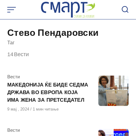
Skip
to
content
Стево Пендаровски
Таг
14
Вести
КАтегорија
Вести
МАКЕДОНИЈА ЌЕ БИДЕ СЕДМА
ДРЖАВА ВО ЕВРОПА КОЈА
ИМА ЖЕНА ЗА ПРЕТСЕДАТЕЛ
Објавено
9 мај , 2024
1 мин читање
на
КАтегорија
Вести