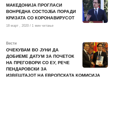
МАКЕДОНИЈА ПРОГЛАСИ
ВОНРЕДНА СОСТОЈБА ПОРАДИ
КРИЗАТА СО КОРОНАВИРУСОТ
Објавено
18 март , 2020
1 мин читање
на
КАтегорија
Вести
ОЧЕКУВАМ ВО ЈУНИ ДА
ДОБИЕМЕ ДАТУМ ЗА ПОЧЕТОК
НА ПРЕГОВОРИ СО ЕУ, РЕЧЕ
ПЕНДАРОВСКИ ЗА
ИЗВЕШТАЈОТ НА ЕВРОПСКАТА КОМИСИЈА
Објавено
29 мај , 2019
1 мин читање
на
КАтегорија
Вести
ОВА Е ПОБЕДА НА
ОБЕДИНУВАЊЕ, КАЖА СТЕВО