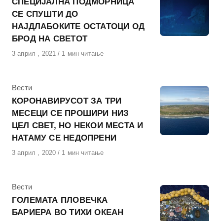
СПЕЦИЈАЛНА ПОДМОРНИЦА
СЕ СПУШТИ ДО
НАЈДЛАБОКИТЕ ОСТАТОЦИ ОД
БРОД НА СВЕТОТ
Објавено
3 април , 2021
1 мин читање
на
КАтегорија
Вести
КОРОНАВИРУСОТ ЗА ТРИ
МЕСЕЦИ СЕ ПРОШИРИ НИЗ
ЦЕЛ СВЕТ, НО НЕКОИ МЕСТА И
НАТАМУ СЕ НЕДОПРЕНИ
Објавено
3 април , 2020
1 мин читање
на
КАтегорија
Вести
ГОЛЕМАТА ПЛОВЕЧКА
БАРИЕРА ВО ТИХИ ОКЕАН