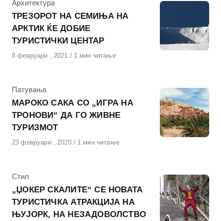
КАтегорија
Архитектура
ТРЕЗОРОТ НА СЕМИЊА НА
АРКТИК ЌЕ ДОБИЕ
ТУРИСТИЧКИ ЦЕНТАР
Објавено
8 февруари , 2021
1 мин читање
на
КАтегорија
Патувања
МАРОКО САКА СО „ИГРА НА
ТРОНОВИ“ ДА ГО ЖИВНЕ
ТУРИЗМОТ
Објавено
23 февруари , 2020
1 мин читање
на
КАтегорија
Стил
„ЏОКЕР СКАЛИТЕ“ СЕ НОВАТА
ТУРИСТИЧКА АТРАКЦИЈА НА
ЊУЈОРК, НА НЕЗАДОВОЛСТВО