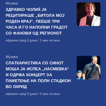
КАтегорија
Музика
ЗДРАВКО ЧОЛИЌ ЈА
РЕЦИТИРАШЕ „БИТОЛА МОЈ
РОДЕН КРАЈ“, ПЕЕШЕ ТРИ
ЧАСА И ГО НАПОЛНИ ГРАДОТ
СО ФАНОВИ ОД РЕГИОНОТ
Објавено
објавено пред 6 дена
1 мин читање
на
КАтегорија
Музика
СЛАТКАРИСТИКА СО СИНОТ
МОША ЈА ИСПЕА „НАСМЕВКА“
И ОДРЖА КОНЦЕРТ ЗА
ПАМЕТЕЊЕ НА ПОЛН СТАДИОН
ВО ОХРИД
Објавено
објавено пред 5 дена
3 мин читање
на