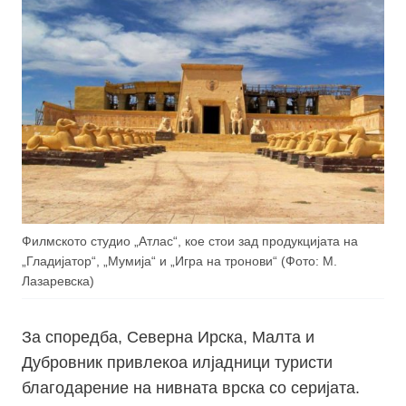
Филмското студио „Атлас“, кое стои зад продукцијата на
„Гладијатор“, „Мумија“ и „Игра на тронови“ (Фото: М.
Лазаревска)
За споредба, Северна Ирска, Малта и
Дубровник привлекоа илјадници туристи
благодарение на нивната врска со серијата.