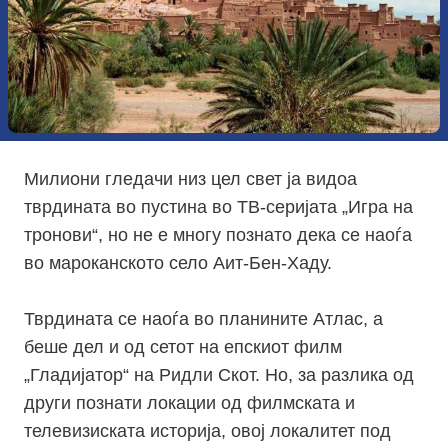
Милиони гледачи низ цел свет ја видоа
тврдината во пустина во ТВ-серијата „Игра на
тронови“, но не е многу познато дека се наоѓа
во мароканското село Аит-Бен-Хаду.
Тврдината се наоѓа во планините Атлас, а
беше дел и од сетот на епскиот филм
„Гладијатор“ на Ридли Скот. Но, за разлика од
други познати локации од филмската и
телевизиската историја, овој локалитет под