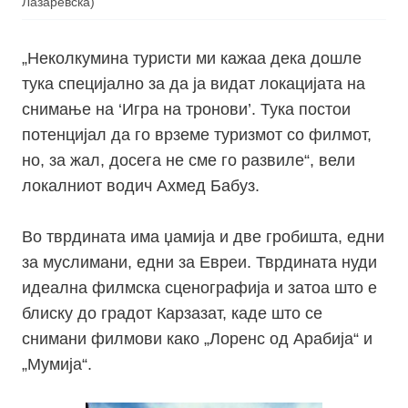
Лазаревска)
„Неколкумина туристи ми кажаа дека дошле
тука специјално за да ја видат локацијата на
снимање на ‘Игра на тронови’. Тука постои
потенцијал да го врземе туризмот со филмот,
но, за жал, досега не сме го развиле“, вели
локалниот водич Ахмед Бабуз.
Во тврдината има џамија и две гробишта, едни
за муслимани, едни за Евреи. Тврдината нуди
идеална филмска сценографија и затоа што е
блиску до градот Карзазат, каде што се
снимани филмови како „Лоренс од Арабија“ и
„Мумија“.