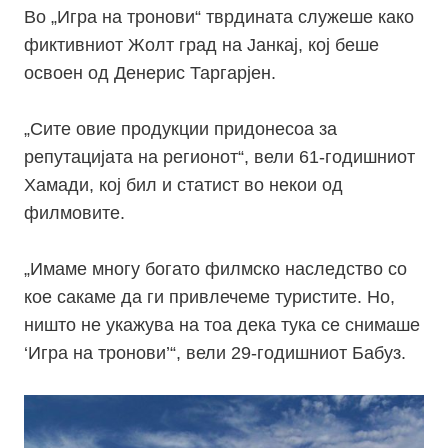
Во „Игра на тронови“ тврдината служеше како
фиктивниот Жолт град на Јанкај, кој беше
освоен од Денерис Таргарјен.
„Сите овие продукции придонесоа за
репутацијата на регионот“, вели 61-годишниот
Хамади, кој бил и статист во некои од
филмовите.
„Имаме многу богато филмско наследство со
кое сакаме да ги привлечеме туристите. Но,
ништо не укажува на тоа дека тука се снимаше
‘Игра на тронови’“, вели 29-годишниот Бабуз.