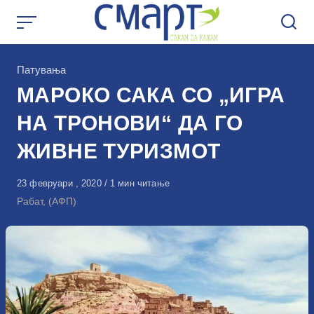
Skip
to
content
КАтегорија
Патувања
МАРОКО САКА СО „ИГРА
НА ТРОНОВИ“ ДА ГО
ЖИВНЕ ТУРИЗМОТ
Објавено
23 февруари , 2020
1 мин читање
на
Рабат, (АФП)