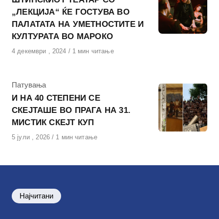
„ЛЕКЦИЈА“ ЌЕ ГОСТУВА ВО
ПАЛАТАТА НА УМЕТНОСТИТЕ И
КУЛТУРАТА ВО МАРОКО
Објавено
4 декември , 2024
1 мин читање
на
КАтегорија
Патувања
И НА 40 СТЕПЕНИ СЕ
СКЕЈТАШЕ ВО ПРАГА НА 31.
МИСТИК СКЕЈТ КУП
Објавено
5 јули , 2026
1 мин читање
на
Најчитани