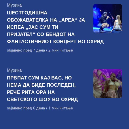
КАтегорија
Музика
ШЕСТГОДИШНА
ОБОЖАВАТЕЛКА НА „АРЕА“ ЈА
ИСПЕА „ЈАС СУМ ТИ
ПРИЈАТЕЛ“ СО БЕНДОТ НА
ФАНТАСТИЧНИОТ КОНЦЕРТ ВО ОХРИД
Објавено
објавено пред 7 дена
2 мин читање
на
КАтегорија
Музика
ПРВПАТ СУМ КАЈ ВАС, НО
НЕМА ДА БИДЕ ПОСЛЕДЕН,
РЕЧЕ РИТА ОРА НА
СВЕТСКОТО ШОУ ВО ОХРИД
Објавено
објавено пред 6 дена
1 мин читање
на