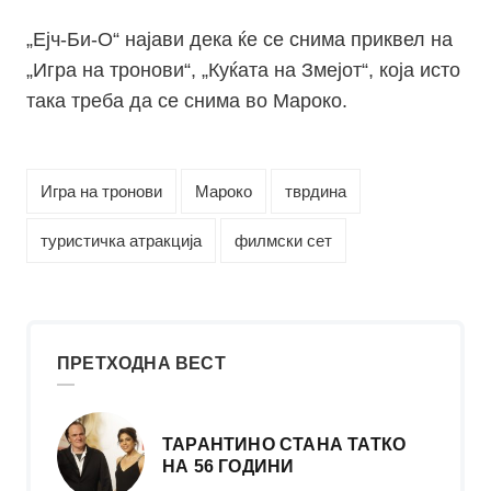
„Ејч-Би-О“ најави дека ќе се снима приквел на
„Игра на тронови“, „Куќата на Змејот“, која исто
така треба да се снима во Мароко.
Игра на тронови
Мароко
тврдина
туристичка атракција
филмски сет
ПРЕТХОДНА ВЕСТ
ТАРАНТИНО СТАНА ТАТКО
НА 56 ГОДИНИ