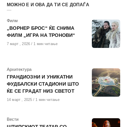
МОЖНО Е И ОВА ДА ТИ СЕ ДОПАЃА
КАтегорија
Филм
„ВОРНЕР БРОС“ ЌЕ СНИМА
ФИЛМ „ИГРА НА ТРОНОВИ“
Објавено
7 март , 2026
1 мин читање
на
КАтегорија
Архитектура
ГРАНДИОЗНИ И УНИКАТНИ
ФУДБАЛСКИ СТАДИОНИ ШТО
ЌЕ СЕ ГРАДАТ НИЗ СВЕТОТ
Објавено
14 март , 2025
1 мин читање
на
КАтегорија
Вести
ШТИПСКИОТ ТЕАТАР СО