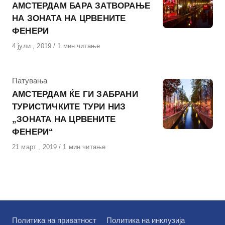
АМСТЕРДАМ БАРА ЗАТВОРАЊЕ
НА ЗОНАТА НА ЦРВЕНИТЕ
ФЕНЕРИ
Објавено
4 јули , 2019
1 мин читање
на
КАтегорија
Патувања
АМСТЕРДАМ ЌЕ ГИ ЗАБРАНИ
ТУРИСТИЧКИТЕ ТУРИ НИЗ
„ЗОНАТА НА ЦРВЕНИТЕ
ФЕНЕРИ“
Објавено
21 март , 2019
1 мин читање
на
Политика на приватност
Политика на инклузија