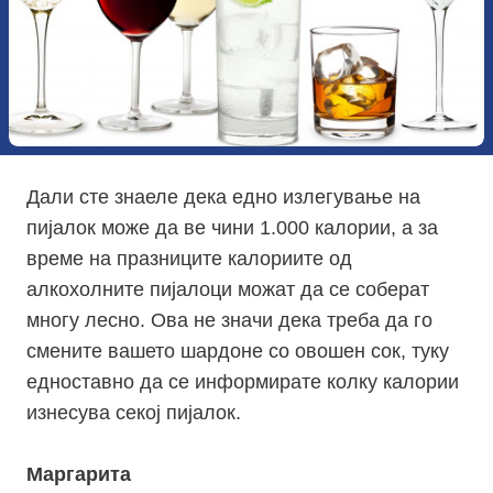
Дали сте знаеле дека
едно
излегување на
пијалок може да ве чини 1.000 калории, а за
време на празниците калориите од
aлкохолните пијалоци можат да се соберат
многу лесно. Ова не значи дека треба да го
смените вашето шардоне со овошен сок, туку
едноставно да се информирате колку калории
изнесува секој пијалок.
Маргарита