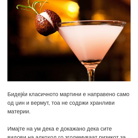
Бидејќи класичното мартини е направено само
од џин и вермут, тоа не содржи хранливи
материи.
Имајте на ум дека е докажано дека сите
видови на алкохол го зголемуваат ризикот за