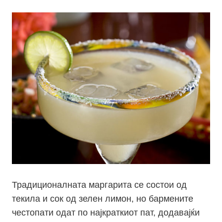
Традиционалната
маргарита
се состои од
текила и сок од зелен лимон, но бармените
честопати одат по најкраткиот пат, додавајќи