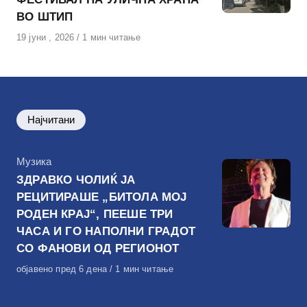
ВО ШТИП
Објавено
19 јуни , 2026
1 мин читање
на
Најчитани
КАтегорија
Музика
ЗДРАВКО ЧОЛИЌ ЈА
РЕЦИТИРАШЕ „БИТОЛА МОЈ
РОДЕН КРАЈ“, ПЕЕШЕ ТРИ
ЧАСА И ГО НАПОЛНИ ГРАДОТ
СО ФАНОВИ ОД РЕГИОНОТ
Објавено
објавено пред 6 дена
1 мин читање
на