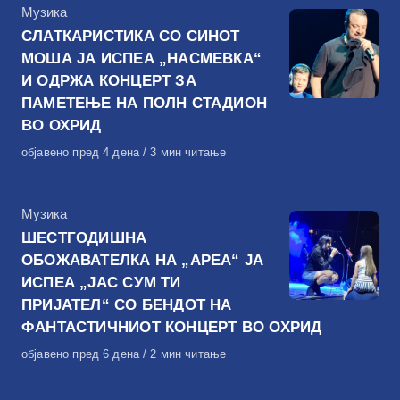
КАтегорија
Музика
СЛАТКАРИСТИКА СО СИНОТ
МОША ЈА ИСПЕА „НАСМЕВКА“
И ОДРЖА КОНЦЕРТ ЗА
ПАМЕТЕЊЕ НА ПОЛН СТАДИОН
ВО ОХРИД
Објавено
објавено пред 4 дена
3 мин читање
на
КАтегорија
Музика
ШЕСТГОДИШНА
ОБОЖАВАТЕЛКА НА „АРЕА“ ЈА
ИСПЕА „ЈАС СУМ ТИ
ПРИЈАТЕЛ“ СО БЕНДОТ НА
ФАНТАСТИЧНИОТ КОНЦЕРТ ВО ОХРИД
Објавено
објавено пред 6 дена
2 мин читање
на