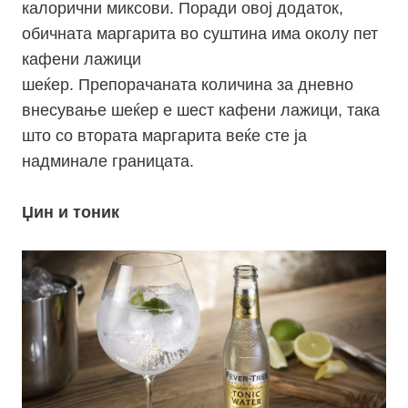
калорични
миксови
. Поради овој додаток,
обичната маргарита во суштина има околу пет
кафени лажици
шеќер.
Препорачаната
количина за
дневно
внесување
шеќер е шест кафени лажици, така
што со втората маргарита веќе сте ја
надминале границата.
Џин и тоник