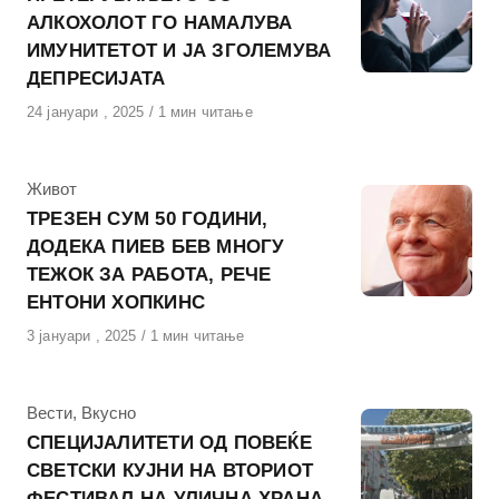
АЛКОХОЛОТ ГО НАМАЛУВА
ИМУНИТЕТОТ И ЈА ЗГОЛЕМУВА
ДЕПРЕСИЈАТА
Објавено
24 јануари , 2025
1 мин читање
на
КАтегорија
Живот
ТРЕЗЕН СУМ 50 ГОДИНИ,
ДОДЕКА ПИЕВ БЕВ МНОГУ
ТЕЖОК ЗА РАБОТА, РЕЧЕ
ЕНТОНИ ХОПКИНС
Објавено
3 јануари , 2025
1 мин читање
на
КАтегорија
Вести
,
Вкусно
СПЕЦИЈАЛИТЕТИ ОД ПОВЕЌЕ
СВЕТСКИ КУЈНИ НА ВТОРИОТ
ФЕСТИВАЛ НА УЛИЧНА ХРАНА