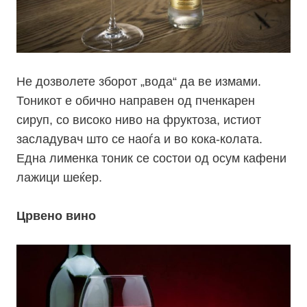
Не дозволете зборот „вода“ да ве измами.
Тоникот е обично направен од пченкарен
сируп, со високо ниво на фруктоза, истиот
засладувач што се наоѓа и во
кока-колата
.
Една лименка тоник се состои од осум кафени
лажици шеќер.
Црвено вино