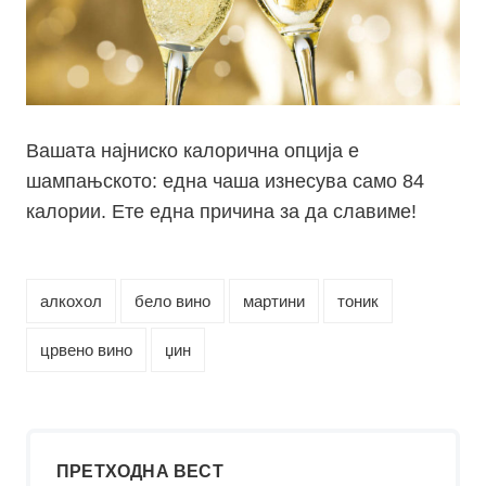
Вашата најниско калорична опција e
шампањското: е
дна
чаша изнесува само 84
калории. Ете една причина за да славиме!
алкохол
бело вино
мартини
тоник
црвено вино
џин
ПРЕТХОДНА ВЕСТ