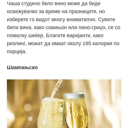
Чаша студено бело вино може да биде
освежувачко за време на празниците, но
изберете го видот многу внимателно. Сувите
бели вина, како с
овињон
или пино-
гриџо
, се со
помалку шеќер. Благите варијанти, како
р
излинг,
можат да имаат околу 165 калории по
порција.
Шампањско