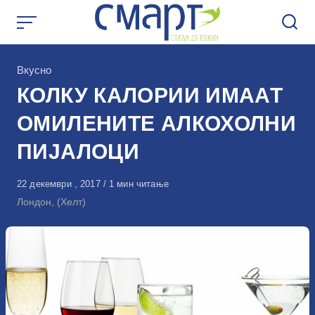
Skip
to
content
КАтегорија
Вкусно
КОЛКУ КАЛОРИИ ИМААТ
ОМИЛЕНИТЕ АЛКОХОЛНИ
ПИЈАЛОЦИ
Објавено
22 декември , 2017
1 мин читање
на
Лондон, (Хелт)