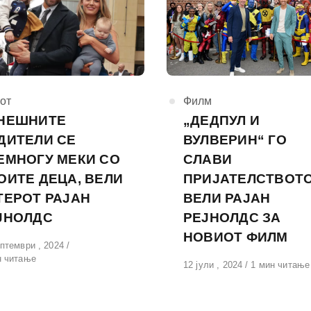
горија
от
КАтегорија
Филм
НЕШНИТЕ
„ДЕДПУЛ И
ДИТЕЛИ СЕ
ВУЛВЕРИН“ ГО
ЕМНОГУ МЕКИ СО
СЛАВИ
ОИТЕ ДЕЦА, ВЕЛИ
ПРИЈАТЕЛСТВОТО
ТЕРОТ РАЈАН
ВЕЛИ РАЈАН
ЈНОЛДС
РЕЈНОЛДС ЗА
НОВИОТ ФИЛМ
вено
птември , 2024
н читање
Објавено
12 јули , 2024
1 мин читање
на