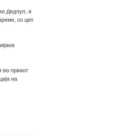
ко Дедпул, а
време, со цел
ријана
и во првиот
ција на