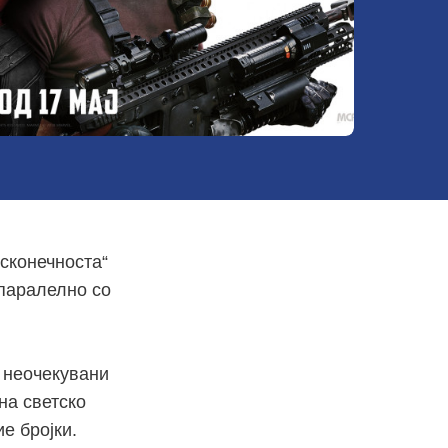
есконечноста“
 паралелно со
 неочекувани
на светско
е бројки.