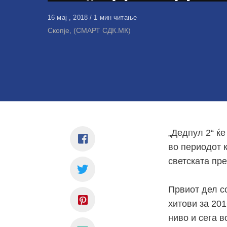
Објавено
16 мај , 2018
1 мин читање
на
Скопје, (СМАРТ СДК.МК)
„Дедпул 2“ ќе
во периодот к
светската пре
Првиот дел с
хитови за 201
ниво и сега в