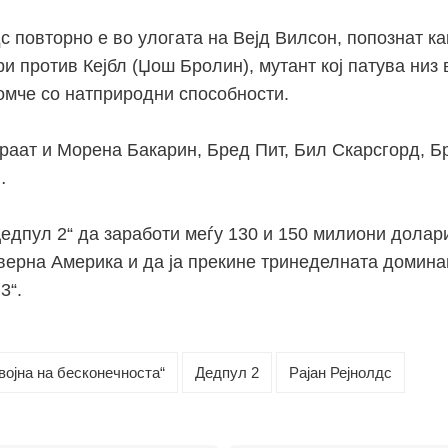
с повторно е во улогата на Вејд Вилсон, попознат ка
ри против Кејбл (Џош Бролин), мутант кој патува низ 
омче со натприродни способности.
раат и Морена Бакарин, Бред Пит, Бил Скарсгорд, Б
…
Дедпул 2“ да заработи меѓу 130 и 150 милиони долар
верна Америка и да ја прекине тринеделната домина
3“.
војна на бесконечноста“
Дедпул 2
Рајан Рејнолдс