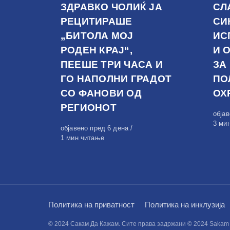
ЗДРАВКО ЧОЛИЌ ЈА
СЛ
РЕЦИТИРАШЕ
СИ
„БИТОЛА МОЈ
ИС
РОДЕН КРАЈ“,
И 
ПЕЕШЕ ТРИ ЧАСА И
ЗА
ГО НАПОЛНИ ГРАДОТ
ПО
СО ФАНОВИ ОД
ОХ
РЕГИОНОТ
Обја
обја
на
3 ми
Објавено
објавено пред 6 дена
на
1 мин читање
Политика на приватност
Политика на инклузија
© 2024 Сакам Да Кажам. Сите права задржани © 2024 Sakam da 