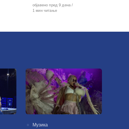
Објавено
објавено пред 9 дена
на
1 мин читање
КАтегорија
Музика