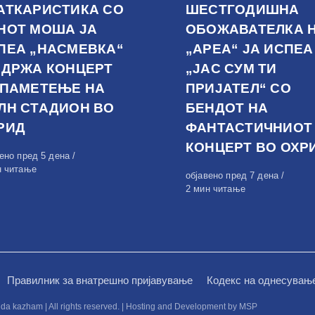
АТКАРИСТИКА СО
ШЕСТГОДИШНА
НОТ МОША ЈА
ОБОЖАВАТЕЛКА 
ПЕА „НАСМЕВКА“
„АРЕА“ ЈА ИСПЕА
ОДРЖА КОНЦЕРТ
„ЈАС СУМ ТИ
 ПАМЕТЕЊЕ НА
ПРИЈАТЕЛ“ СО
ЛН СТАДИОН ВО
БЕНДОТ НА
РИД
ФАНТАСТИЧНИОТ
КОНЦЕРТ ВО ОХР
вено
вено пред 5 дена
н читање
Објавено
објавено пред 7 дена
на
2 мин читање
Правилник за внатрешно пријавување
Кодекс на однесувањ
kazham | All rights reserved. | Hosting and Development by MSP