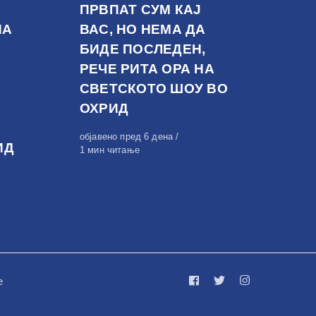
ПРВПАТ СУМ КАЈ
НА
ВАС, НО НЕМА ДА
БИДЕ ПОСЛЕДЕН,
РЕЧЕ РИТА ОРА НА
СВЕТСКОТО ШОУ ВО
ОХРИД
Објавено
објавено пред 6 дена
ИД
на
1 мин читање
е