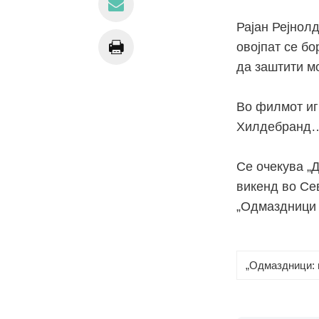
Рајан Рејнолд
овојпат се бо
да заштити м
Во филмот иг
Хилдебранд
Се очекува „
викенд во Се
„Одмаздници 
„Одмаздници: 