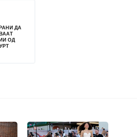
РАНИ ДА
ВААТ
ИИ ОД
УРТ