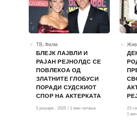
КАтегорија
ТВ
,
Филм
КАте
Жив
БЛЕЈК ЛАЈВЛИ И
ДЕ
РАЈАН РЕЈНОЛДС СЕ
РО
ПОВЛЕКОА ОД
ПР
ЗЛАТНИТЕ ГЛОБУСИ
СВ
ПОРАДИ СУДСКИОТ
АК
СПОР НА АКТЕРКАТА
РЕ
Објавено
5 јануари , 2025
1 мин читање
Обја
23 се
на
на
1 ми