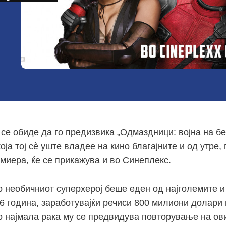
 се обиде да го предизвика „Одмаздници: војна на б
оја тој сè уште владее на кино благајните и од утре,
миера, ќе се прикажува и во Синеплекс.
о необичниот суперхерој беше еден од најголемите и
6 година, заработувајќи речиси 800 милиони долари 
о најмала рака му се предвидува повторување на ови