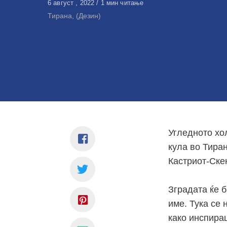
Објавено
6 август , 2022
1 мин читање
на
Тирана, (Дезин)
Угледното хо
кула во Тира
Кастриот-Ске
Зградата ќе б
име. Тука се 
како инспирац