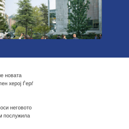
ше новата
ен херој Ѓерѓ
носи неговото
им послужила