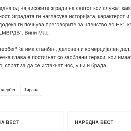
една од највисоките згради на светот кои служат как
ност. Зградата ги нагласува историјата, карактерот 
додека ги почнува преговорите за членство во ЕУ“, 
 „МВРДВ“, Вини Мас.
ербег“ ќе има станбен, деловен и комерцијален дел,
ечка глава е постигнат со заоблени тераси, кои имаа
ј спрат за да се истакнат нос, уши и брада.
ндербег
Тирана
А ВЕСТ
НАРЕДНА ВЕСТ