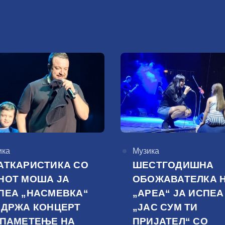
горија
ика
КАтегорија
Музика
АТКАРИСТИКА СО
ШЕСТГОДИШНА
НОТ МОША ЈА
ОБОЖАВАТЕЛКА 
ПЕА „НАСМЕВКА“
„АРЕА“ ЈА ИСПЕА
ОДРЖА КОНЦЕРТ
„ЈАС СУМ ТИ
 ПАМЕТЕЊЕ НА
ПРИЈАТЕЛ“ СО