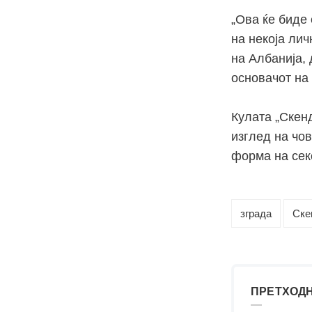
„Ова ќе биде 
на некоја лич
на Албанија, 
основачот на
Кулата „Скенд
изглед на чов
форма на секо
зграда
Ске
ПРЕТХОДН