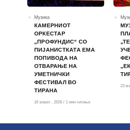
КАтегорија
Музика
КАте
Муз
КАМЕРНИОТ
МУ
ОРКЕСТАР
ПЛ
„ПРОФУНДИС“ СО
„Т
ПИЈАНИСТКАТА ЕМА
УЧ
ПОПИВОДА НА
ФЕ
ОТВАРАЊЕ НА
„Е
УМЕТНИЧКИ
ТИ
ФЕСТИВАЛ ВО
Обја
23 ма
ТИРАНА
на
Објавено
16 април , 2026
1 мин читање
на