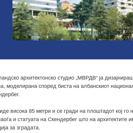
ландско архитектонско студио „МВРДВ“ ја дизајнира
на, моделирана според биста на албанскиот национал
ндербег.
иде висока 85 метри и се гради на плоштадот кој го 
наоѓа и статуата на Скендербег што на архитектите 
ија за зградата.