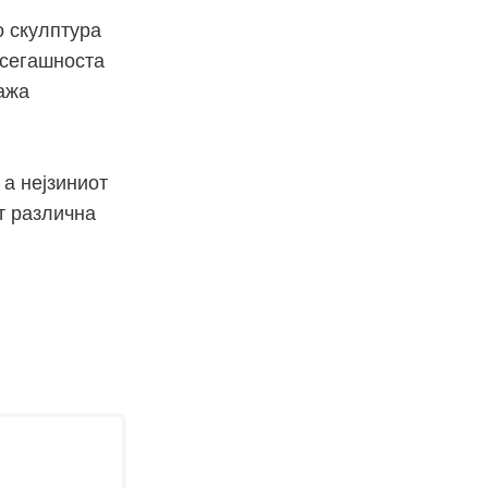
о скулптура
и сегашноста
кажа
 а нејзиниот
т различна