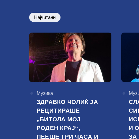
Најчитани
КАтегорија
Музика
КАте
Муз
ЗДРАВКО ЧОЛИЌ ЈА
СЛ
РЕЦИТИРАШЕ
СИ
„БИТОЛА МОЈ
ИС
РОДЕН КРАЈ“,
И 
ПЕЕШЕ ТРИ ЧАСА И
ЗА