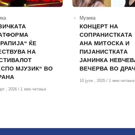
горија
ика
КАтегорија
Музика
ЗИЧКАТА
КОНЦЕРТ НА
АТФОРМА
СОПРАНИСТКАТА
ЕРАПИЈА“ ЌЕ
АНА МИТОСКА И
ЕСТВУВА НА
ПИЈАНИСТКАТА
СТИВАЛОТ
ЈАНИНКА НЕВЧЕВ
КСПО МЈУЗИК“ ВО
ВЕЧЕРВА ВО ДРА
РАНА
Објавено
10 јули , 2025
1 мин читање
на
вено
рт , 2026
1 мин читање