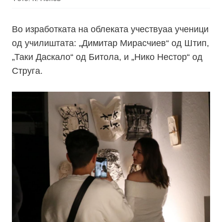
Во изработката на облеката учествуаа ученици
од училиштата: „Димитар Мирасчиев“ од Штип,
„Таки Даскало“ од Битола, и „Нико Нестор“ од
Струга.