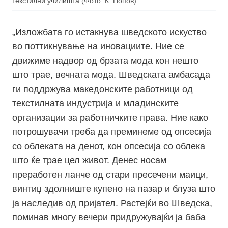
текстилни училишта (Фото: К. Попов)
„Изложбата го истакнува шведското искуство
во поттикнување на иновациите. Ние се
движиме надвор од брзата мода кон нешто
што трае, вечната мода. Шведската амбасада
ги поддржува македонските работници од
текстилната индустрија и младинските
организации за работничките права. Ние како
потрошувачи треба да преминеме од опсесија
со облеката на денот, кон опсесија со облека
што ќе трае цел живот. Денес носам
преработен ланче од стари пресечени маици,
винтиџ здолниште купено на пазар и блуза што
ја наследив од пријател. Растејќи во Шведска,
поминав многу вечери придружувајќи ја баба