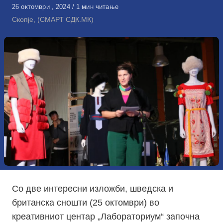
Објавено
26 октомври , 2024
1 мин читање
на
Скопје, (СМАРТ СДК.МК)
Со две интересни изложби, шведска и
британска сношти (25 октомври) во
креативниот центар „Лабораториум“ започна