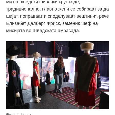
ми на шведски шивачки круг каде,
традиционално, главно жени се собираат за да
шијат, поправаат и споделуваат вештини“, рече
Елизабет Далберг Фриск, заменик-шеф на
мисијата во Шведската амбасада.
Фото: К. Попов