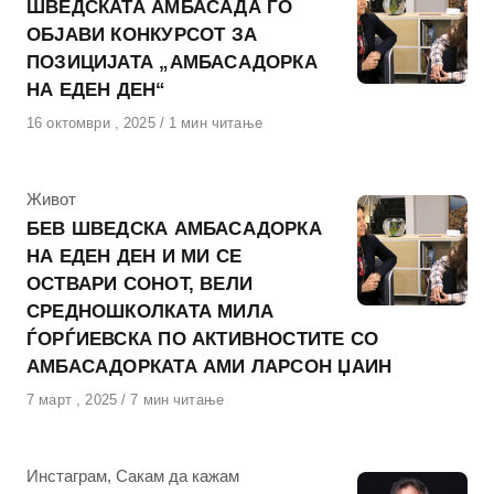
ШВЕДСКАТА АМБАСАДА ГО
ОБЈАВИ КОНКУРСОТ ЗА
ПОЗИЦИЈАТА „АМБАСАДОРКА
НА ЕДЕН ДЕН“
Објавено
16 октомври , 2025
1 мин читање
на
КАтегорија
Живот
БЕВ ШВЕДСКА АМБАСАДОРКА
НА ЕДЕН ДЕН И МИ СЕ
ОСТВАРИ СОНОТ, ВЕЛИ
СРЕДНОШКОЛКАТА МИЛА
ЃОРЃИЕВСКА ПО АКТИВНОСТИТЕ СО
АМБАСАДОРКАТА АМИ ЛАРСОН ЏАИН
Објавено
7 март , 2025
7 мин читање
на
КАтегорија
Инстаграм
,
Сакам да кажам