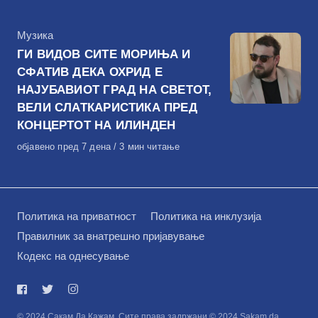
КАтегорија
Музика
ГИ ВИДОВ СИТЕ МОРИЊА И
СФАТИВ ДЕКА ОХРИД Е
НАЈУБАВИОТ ГРАД НА СВЕТОТ,
ВЕЛИ СЛАТКАРИСТИКА ПРЕД
КОНЦЕРТОТ НА ИЛИНДЕН
Објавено
објавено пред 7 дена
3 мин читање
на
Политика на приватност
Политика на инклузија
Правилник за внатрешно пријавување
Кодекс на однесување
© 2024 Сакам Да Кажам. Сите права задржани © 2024 Sakam da