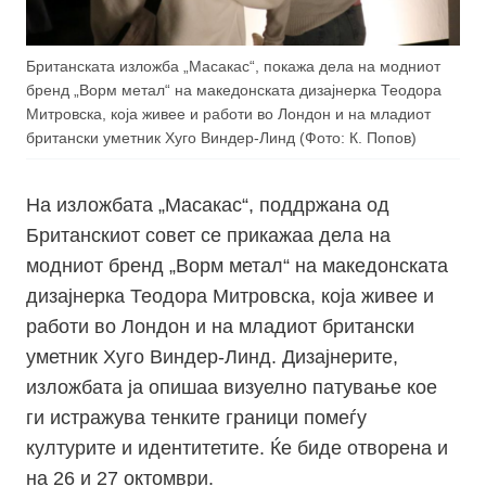
Британската изложба „Масакас“, покажа дела на модниот
бренд „Ворм метал“ на македонската дизајнерка Теодора
Митровска, која живее и работи во Лондон и на младиот
британски уметник Хуго Виндер-Линд (Фото: К. Попов)
На изложбата „Масакас“, поддржана од
Британскиот совет се прикажаа дела на
модниот бренд „Ворм метал“ на македонската
дизајнерка Теодора Митровска, која живее и
работи во Лондон и на младиот британски
уметник Хуго Виндер-Линд. Дизајнерите,
изложбата ја опишаа визуелно патување кое
ги истражува тенките граници помеѓу
културите и идентитетите. Ќе биде отворена и
на 26 и 27 октомври.