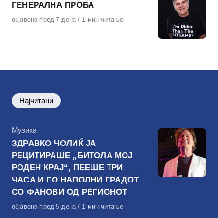
ГЕНЕРАЛНА ПРОБА
Објавено
објавено пред 7 дена
1 мин читање
на
Најчитани
КАтегорија
Музика
ЗДРАВКО ЧОЛИЌ ЈА
РЕЦИТИРАШЕ „БИТОЛА МОЈ
РОДЕН КРАЈ“, ПЕЕШЕ ТРИ
ЧАСА И ГО НАПОЛНИ ГРАДОТ
СО ФАНОВИ ОД РЕГИОНОТ
Објавено
објавено пред 5 дена
1 мин читање
на