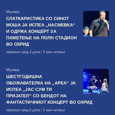
КАтегорија
Музика
СЛАТКАРИСТИКА СО СИНОТ
МОША ЈА ИСПЕА „НАСМЕВКА“
И ОДРЖА КОНЦЕРТ ЗА
ПАМЕТЕЊЕ НА ПОЛН СТАДИОН
ВО ОХРИД
Објавено
објавено пред 4 дена
3 мин читање
на
КАтегорија
Музика
ШЕСТГОДИШНА
ОБОЖАВАТЕЛКА НА „АРЕА“ ЈА
ИСПЕА „ЈАС СУМ ТИ
ПРИЈАТЕЛ“ СО БЕНДОТ НА
ФАНТАСТИЧНИОТ КОНЦЕРТ ВО ОХРИД
Објавено
објавено пред 6 дена
2 мин читање
на