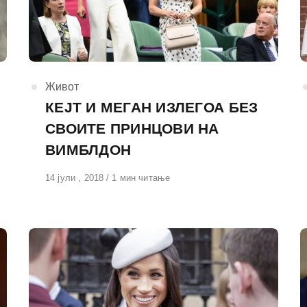
КАтегорија
Живот
КЕЈТ И МЕГАН ИЗЛЕГОА БЕЗ
СВОИТЕ ПРИНЦОВИ НА
ВИМБЛДОН
Објавено
14 јули , 2018
1 мин читање
на