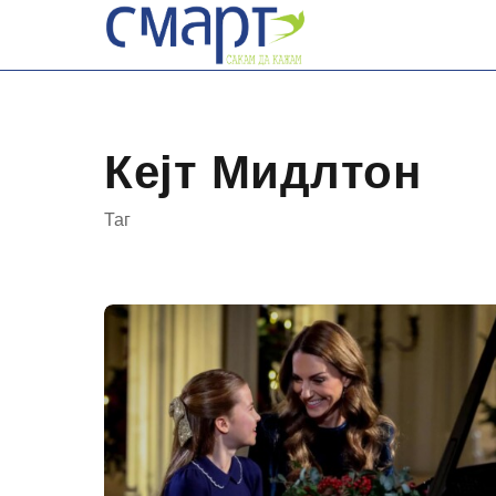
Skip
to
content
Кејт Мидлтон
Таг