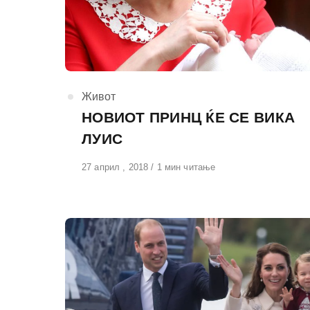
КАтегорија
Живот
НОВИОТ ПРИНЦ ЌЕ СЕ ВИКА
ЛУИС
Објавено
27 април , 2018
1 мин читање
на