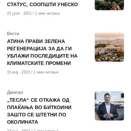
СТАТУС, СООПШТИ УНЕСКО
Објавено
22 јуни , 2021
1 мин читање
на
КАтегорија
Вести
АТИНА ПРАВИ ЗЕЛЕНА
РЕГЕНЕРАЦИЈА ЗА ДА ГИ
УБЛАЖИ ПОСЛЕДИЦИТЕ НА
КЛИМАТСКИТЕ ПРОМЕНИ
Објавено
15 мај , 2021
1 мин читање
на
КАтегорија
Дигитал
„ТЕСЛА“ СЕ ОТКАЖА ОД
ПЛАЌАЊА ВО БИТКОИНИ
ЗАШТО СЕ ШТЕТНИ ПО
ОКОЛИНАТА
Објавено
13 мај , 2021
1 мин читање