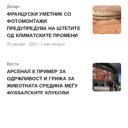
КАтегорија
Дизајн
ФРАНЦУСКИ УМЕТНИК СО
ФОТОМОНТАЖИ
ПРЕДУПРЕДУВА НА ШТЕТИТЕ
ОД КЛИМАТСКИТЕ ПРОМЕНИ
Објавено
25 јануари , 2021
1 мин читање
на
КАтегорија
Вести
АРСЕНАЛ Е ПРИМЕР ЗА
ОДРЖЛИВОСТ И ГРИЖА ЗА
ЖИВОТНАТА СРЕДИНА МЕЃУ
ФУДБАЛСКИТЕ КЛУБОВИ
Објавено
16 ноември , 2020
1 мин читање
на
КАтегорија
Вести