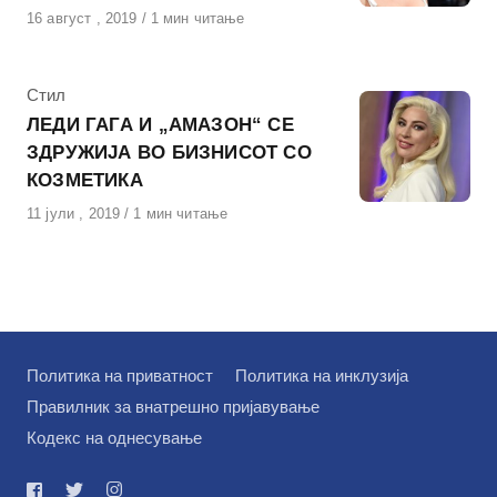
Објавено
16 август , 2019
1 мин читање
на
КАтегорија
Стил
ЛЕДИ ГАГА И „АМАЗОН“ СЕ
ЗДРУЖИЈА ВО БИЗНИСОТ СО
КОЗМЕТИКА
Објавено
11 јули , 2019
1 мин читање
на
Политика на приватност
Политика на инклузија
Правилник за внатрешно пријавување
Кодекс на однесување