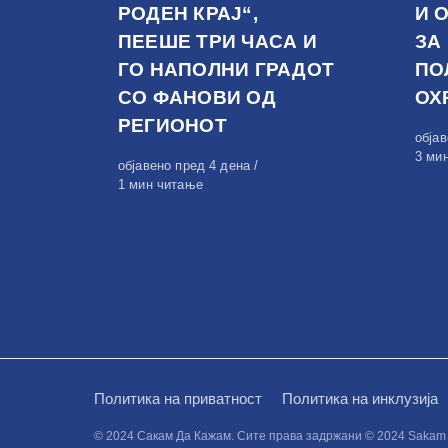
РОДЕН КРАЈ“,
И 
ПЕЕШЕ ТРИ ЧАСА И
ЗА
ГО НАПОЛНИ ГРАДОТ
ПО
СО ФАНОВИ ОД
ОХ
РЕГИОНОТ
Обја
обја
на
3 ми
Објавено
објавено пред 4 дена
на
1 мин читање
Политика на приватност
Политика на инклузија
© 2024 Сакам Да Кажам. Сите права задржани © 2024 Sakam da 