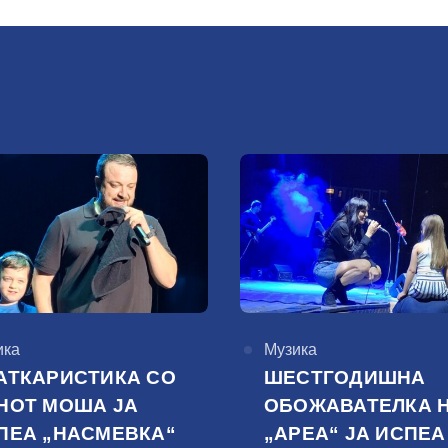
горија
ика
КАтегорија
Музика
АТКАРИСТИКА СО
ШЕСТГОДИШНА
НОТ МОША ЈА
ОБОЖАВАТЕЛКА 
ПЕА „НАСМЕВКА“
„АРЕА“ ЈА ИСПЕА