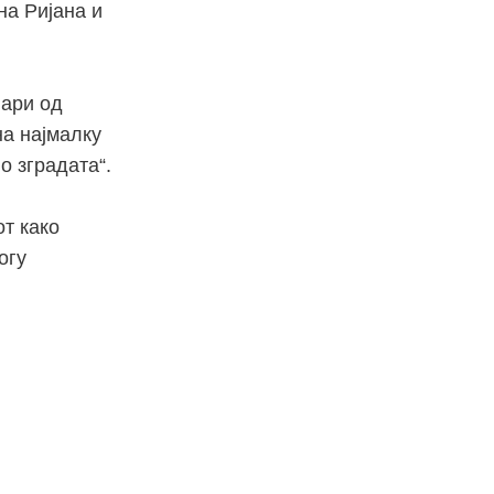
на Ријана и
лари од
на најмалку
о зградата“.
от како
огу