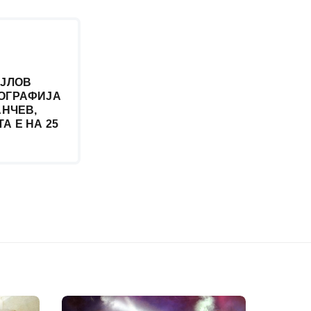
АЈЛОВ
ОГРАФИЈА
АНЧЕВ,
А Е НА 25