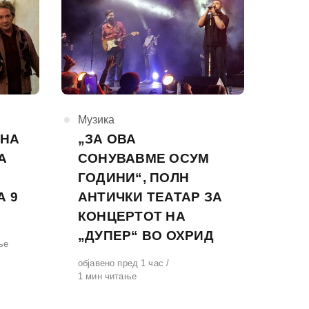
КАтегорија
Музика
 НА
„ЗА ОВА
А
СОНУВАВМЕ ОСУМ
ГОДИНИ“, ПОЛН
А 9
АНТИЧКИ ТЕАТАР ЗА
КОНЦЕРТОТ НА
„ДУПЕР“ ВО ОХРИД
ње
Објавено
објавено пред 1 час
на
1 мин читање