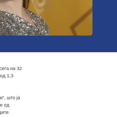
сега на 32
од 1,3
и“, што ја
ќе од
дите