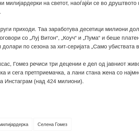
 милијардерки на светот, наоѓајќи се во друштвото 
.
други приходи. Таа заработува десетици милиони до
говори со „Луј Витон“, „Коуч“ и „Пума“ и беше плате
долари по сезона за хит-серијата „Само убиствата в
сас, Гомез речиси три децении е дел од јавниот жив
чка и сега претприемачка, а лани стана жена со најмн
а Инстаграм (над 424 милиони).
милијардерка
Селена Гомез