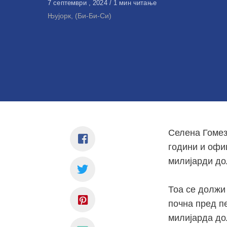
Објавено
7 септември , 2024
1 мин читање
на
Њујорк, (Би-Би-Си)
Селена Гомез 
години и офиц
милијарди до
Тоа се должи 
почна пред пе
милијарда до