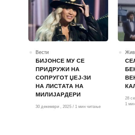
КАтегорија
Вести
КАте
Жив
БИЈОНСЕ МУ СЕ
СЕ
ПРИДРУЖИ НА
БЕ
СОПРУГОТ ЏЕЈ-ЗИ
ВЕ
НА ЛИСТАТА НА
КА
МИЛИЈАРДЕРИ
Обја
28 се
на
1 ми
Објавено
30 декември , 2025
1 мин читање
на