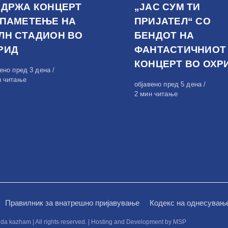
ОДРЖА КОНЦЕРТ
„ЈАС СУМ ТИ
 ПАМЕТЕЊЕ НА
ПРИЈАТЕЛ“ СО
ЛН СТАДИОН ВО
БЕНДОТ НА
РИД
ФАНТАСТИЧНИОТ
КОНЦЕРТ ВО ОХР
вено
вено пред 3 дена
н читање
Објавено
објавено пред 5 дена
на
2 мин читање
Правилник за внатрешно пријавување
Кодекс на однесувањ
kazham | All rights reserved. | Hosting and Development by MSP