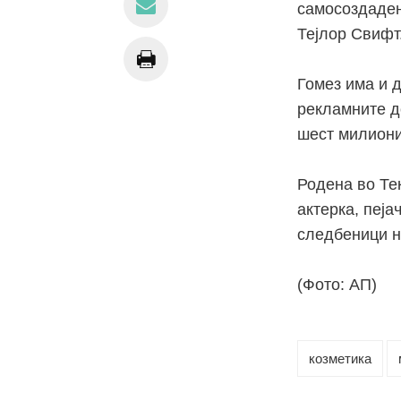
самосоздадени
Тејлор Свифт
Гомез има и 
рекламните до
шест милиони 
Родена во Тек
актерка, пеја
следбеници н
(Фото: АП)
козметика