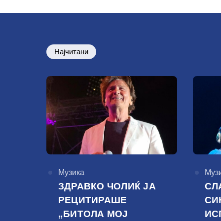
Најчитани
КАтегорија
Музика
КАте
Муз
ЗДРАВКО ЧОЛИЌ ЈА
СЛ
РЕЦИТИРАШЕ
СИ
„БИТОЛА МОЈ
ИС