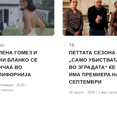
горија
от
КАтегорија
ТВ
ЛЕНА ГОМЕЗ И
ПЕТТАТА СЕЗОНА
НИ БЛАНКО СЕ
„САМО УБИСТВАТ
НЧАА ВО
ВО ЗГРАДАТА“ ЌЕ
ЛИФОРНИЈА
ИМА ПРЕМИЕРА Н
СЕПТЕМВРИ
вено
птември , 2025
н читање
Објавено
29 август , 2025
1 мин чита
на