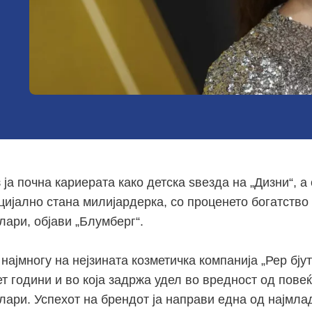
ја почна кариерата како детска ѕвезда на „Дизни“, а 
ијално стана милијардерка, со проценето богатство 
лари, објави „Блумберг“.
најмногу на нејзината козметичка компанија „Рер бјут
т години и во која задржа удел во вредност од пове
лари. Успехот на брендот ја направи една од најмла