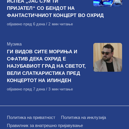
ИСПЕА „ЈАС СУМ ТИ
ПРИЈАТЕЛ“ СО БЕНДОТ НА
ФАНТАСТИЧНИОТ КОНЦЕРТ ВО ОХРИД
Објавено
објавено пред 6 дена
2 мин читање
на
КАтегорија
Музика
ГИ ВИДОВ СИТЕ МОРИЊА И
СФАТИВ ДЕКА ОХРИД Е
НАЈУБАВИОТ ГРАД НА СВЕТОТ,
ВЕЛИ СЛАТКАРИСТИКА ПРЕД
КОНЦЕРТОТ НА ИЛИНДЕН
Објавено
објавено пред 7 дена
3 мин читање
на
Политика на приватност
Политика на инклузија
Правилник за внатрешно пријавување