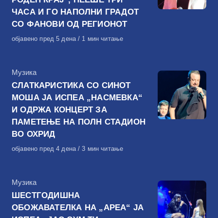
ЧАСА И ГО НАПОЛНИ ГРАДОТ
СО ФАНОВИ ОД РЕГИОНОТ
Објавено
објавено пред 5 дена
1 мин читање
на
КАтегорија
Музика
СЛАТКАРИСТИКА СО СИНОТ
МОША ЈА ИСПЕА „НАСМЕВКА“
И ОДРЖА КОНЦЕРТ ЗА
ПАМЕТЕЊЕ НА ПОЛН СТАДИОН
ВО ОХРИД
Објавено
објавено пред 4 дена
3 мин читање
на
КАтегорија
Музика
ШЕСТГОДИШНА
ОБОЖАВАТЕЛКА НА „АРЕА“ ЈА