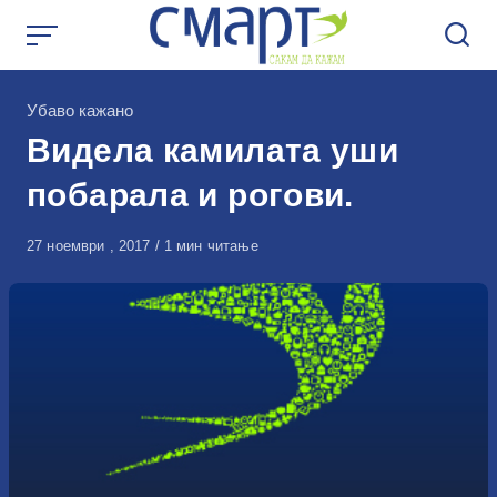
Skip
to
content
КАтегорија
Убаво кажано
Видела камилата уши
побарала и рогови.
Објавено
27 ноември , 2017
1 мин читање
на