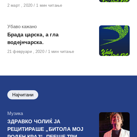
Објавено
2 март , 2020
1 мин читање
на
КАтегорија
Убаво кажано
Брада царска, а гла
водејнчарска.
Објавено
21 февруари , 2020
1 мин читање
на
Најчитани
КАтегорија
Музика
ЗДРАВКО ЧОЛИЌ ЈА
РЕЦИТИРАШЕ „БИТОЛА МОЈ
РОДЕН КРАЈ“, ПЕЕШЕ ТРИ