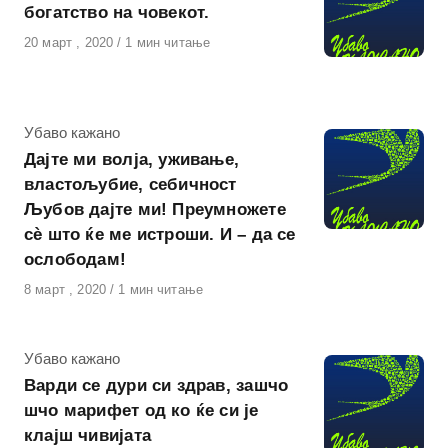
богатство на човекот.
Објавено
20 март , 2020
1 мин читање
на
КАтегорија
Убаво кажано
Дајте ми волја, уживање,
властољубие, себичност
Љубов дајте ми! Преумножете
сѐ што ќе ме истроши. И – да се
ослободам!
Објавено
8 март , 2020
1 мин читање
на
КАтегорија
Убаво кажано
Варди се дури си здрав, зашчо
шчо марифет од ко ќе си је
клајш чивијата