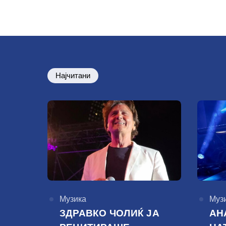
Најчитани
КАтегорија
Музика
КАте
Муз
ЗДРАВКО ЧОЛИЌ ЈА
АН