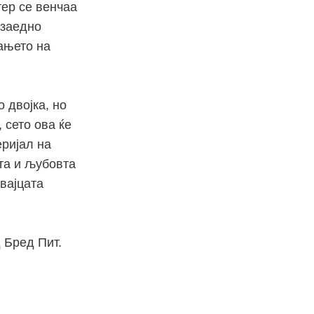
тер се венчаа
 заедно
мањето на
 двојка, но
 сето ова ќе
еријал на
тта и љубовта
двајцата
 Бред Пит.