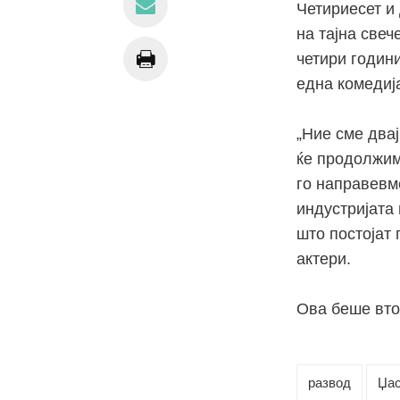
Четириесет и
на тајна свеч
четири години
една комедиј
„Ние сме двај
ќе продолжим
го направевм
индустријата
што постојат 
актери.
Ова беше втор
развод
Џас