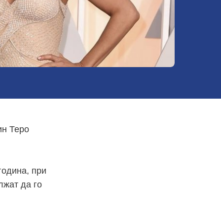
ин Теро
година, при
лжат да го