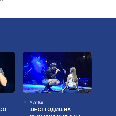
КАтегорија
Музика
СО
ШЕСТГОДИШНА