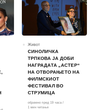
КАтегорија
Живот
СИНОЛИЧКА
ТРПКОВА ЈА ДОБИ
Е
НАГРАДАТА „АСТЕР“
,
НА ОТВОРАЊЕТО НА
ФИЛМСКИОТ
ФЕСТИВАЛ ВО
Н
СТРУМИЦА
Објавено
објавено пред 19 часа
на
1 мин читање
ње