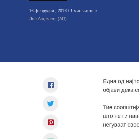
Објавено
16 февруари , 2018
1 мин читање
на
Лос Анџелес, (АП)
Една од најп
објави дека с
Тие соопштија
што не ги нав
негуваат свое