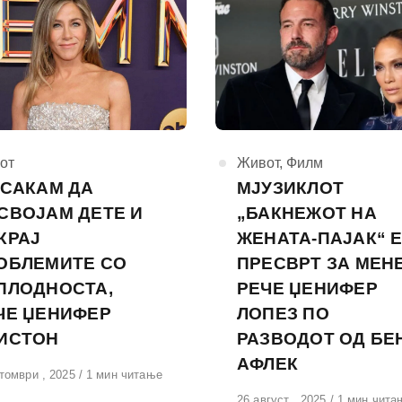
горија
от
КАтегорија
Живот
,
Филм
 САКАМ ДА
МЈУЗИКЛОТ
СВОЈАМ ДЕТЕ И
„БАКНЕЖОТ НА
КРАЈ
ЖЕНАТА-ПАЈАК“ 
ОБЛЕМИТЕ СО
ПРЕСВРТ ЗА МЕНЕ
ПЛОДНОСТА,
РЕЧЕ ЏЕНИФЕР
ЧЕ ЏЕНИФЕР
ЛОПЕЗ ПО
ИСТОН
РАЗВОДОТ ОД БЕ
АФЛЕК
вено
томври , 2025
1 мин читање
Објавено
26 август , 2025
1 мин чита