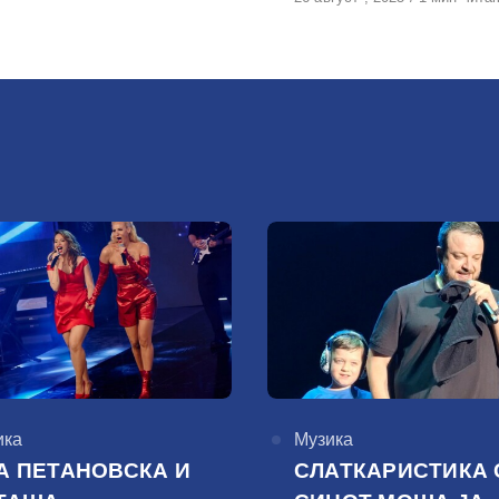
на
горија
ика
КАтегорија
Музика
А ПЕТАНОВСКА И
СЛАТКАРИСТИКА 