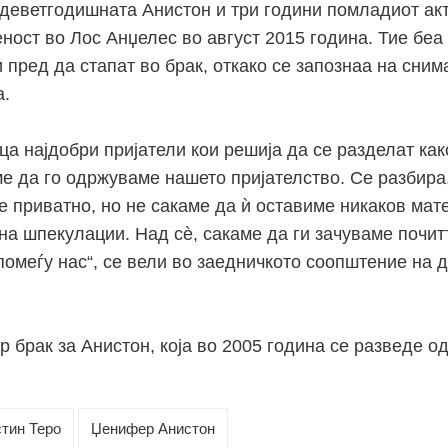
 деветгодишната Анистон и три години помладиот ак
еност во Лос Анџелес во август 2015 година. Тие беа
 пред да стапат во брак, откако се запознаа на сни
а.
ца најдобри пријатели кои решија да се разделат како
е да го одржуваме нашето пријателство. Се разбира,
е приватно, но не сакаме да ѝ оставиме никаков мат
 на шпекулации. Над сѐ, сакаме да ги зачуваме почи
помеѓу нас“, се вели во заедничкото соопштение на 
 брак за Анистон, која во 2005 година се разведе од
тин Теро
Џенифер Анистон