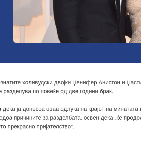
ознатите холивудски двојки Џенифер Анистон и Џаст
е разделува по повеќе од две години брак.
 дека ја донесоа оваа одлука на крајот на минатата 
едоа причините за разделбата, освен дека „ќе продо
то прекрасно пријателство“.