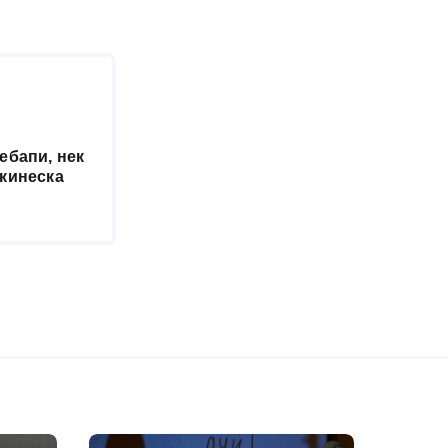
ќебапи, нек
 кинеска