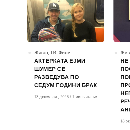
КАтегорија
Живот
,
ТВ
,
Филм
КАте
Жив
АКТЕРКАТА ЕЈМИ
НЕ
ШУМЕР СЕ
ПО
РАЗВЕДУВА ПО
ПО
СЕДУМ ГОДИНИ БРАК
ПР
НЕ
Објавено
13 декември , 2025
1 мин читање
РЕ
на
АН
Обја
18 ок
на