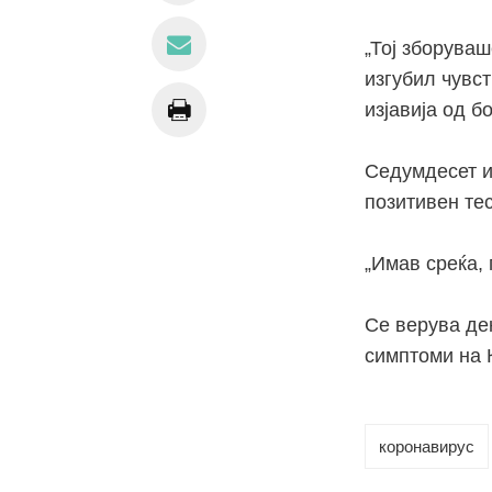
„
Тој зборуваш
изгубил чувст
изјавија од б
Седумдесет и
позитивен те
„
Имав среќа, 
Се верува дек
симптоми на 
коронавирус