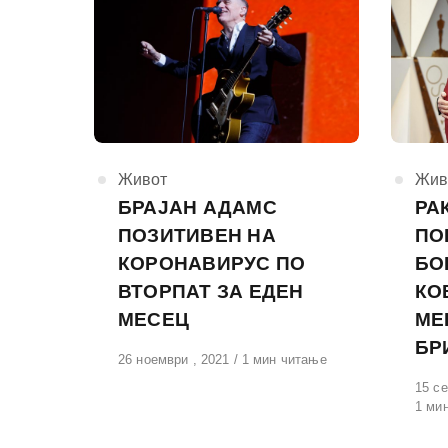
КАтегорија
Живот
КАте
Жив
БРАЈАН АДАМС
РА
ПОЗИТИВЕН НА
ПО
КОРОНАВИРУС ПО
БО
ВТОРПАТ ЗА ЕДЕН
КО
МЕСЕЦ
МЕ
БР
Објавено
26 ноември , 2021
1 мин читање
на
Обја
15 се
на
1 ми