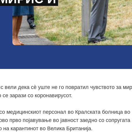
 вели дека сѐ уште не го повратил чувството за мири
 се зарази со коронавирусот.
а со медицинскиот персонал во Кралската болница во
ово прво појавување во јавност заедно со сопругата
 на карантинот во Велика Британија.