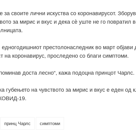
е за своите лични искуства со коронавирусот. Зборув
вото за мирис и вкус и дека
сѐ уште не го повратил в
олницата.
 едногодишниот престолонаследник во март објави 
ст на коронавирус, проследено со благи симптоми.
поминав доста лесно“, кажа подоцна принцот Чарлс.
а губењето на чувството за мирис и вкус е еден од 
КОВИД-19.
принц Чарлс
симптоми