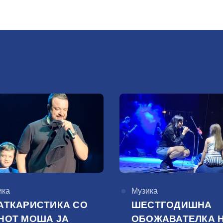
горија
ика
КАтегорија
Музика
АТКАРИСТИКА СО
ШЕСТГОДИШНА
НОТ МОША ЈА
ОБОЖАВАТЕЛКА 