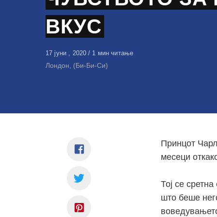
ВКУС
Објавено
17 јуни , 2020
1 мин читање
на
Лондон, (Би-Би-Си)
Принцот Чарлс
месеци откако
Тој се сретн
што беше нег
воведувањето