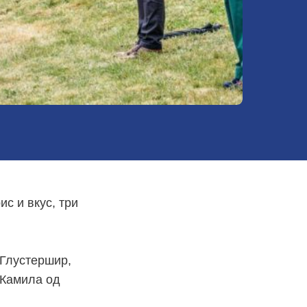
с и вкус, три
 Глустершир,
 Камила од