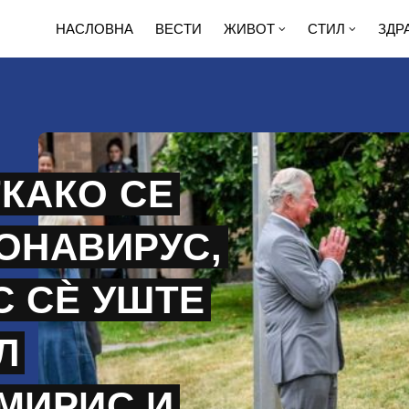
НАСЛОВНА
ВЕСТИ
ЖИВОТ
СТИЛ
ЗДР
КАКО СЕ
ОНАВИРУС,
С СЀ УШТЕ
Л
МИРИС И