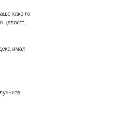
аше како го
о целост“,
дека имал
клучните