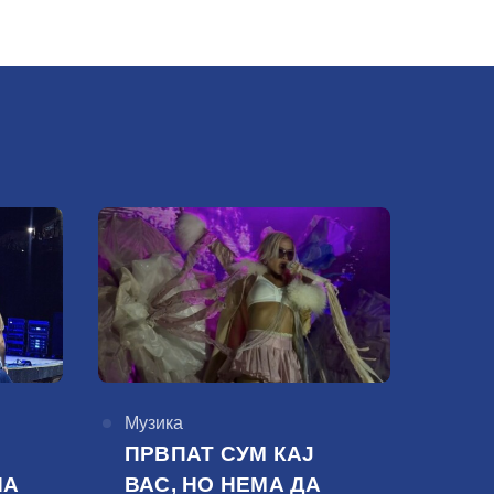
КАтегорија
Музика
ПРВПАТ СУМ КАЈ
НА
ВАС, НО НЕМА ДА