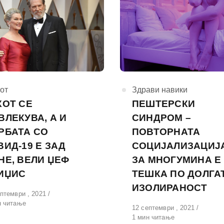
горија
от
КАтегорија
Здрави навики
КОТ СЕ
ПЕШТЕРСКИ
ВЛЕКУВА, А И
СИНДРОМ –
РБАТА СО
ПОВТОРНАТА
ВИД-19 Е ЗАД
СОЦИЈАЛИЗАЦИЈ
НЕ, ВЕЛИ ЏЕФ
ЗА МНОГУМИНА Е
ИЏИС
ТЕШКА ПО ДОЛГА
ИЗОЛИРАНОСТ
вено
птември , 2021
н читање
Објавено
12 септември , 2021
на
1 мин читање