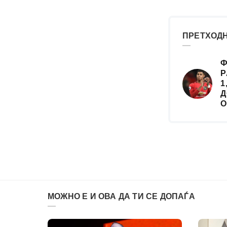
ПРЕТХОДН
Ф
Р
1
Д
О
МОЖНО Е И ОВА ДА ТИ СЕ ДОПАЃА