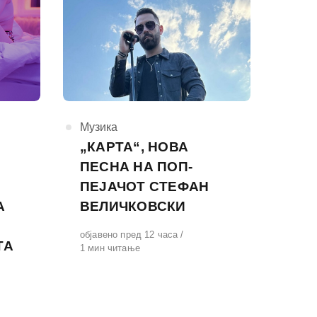
КАтегорија
Музика
„КАРТА“, НОВА
ПЕСНА НА ПОП-
ПЕЈАЧОТ СТЕФАН
А
ВЕЛИЧКОВСКИ
Објавено
објавено пред 12 часа
ТА
на
1 мин читање