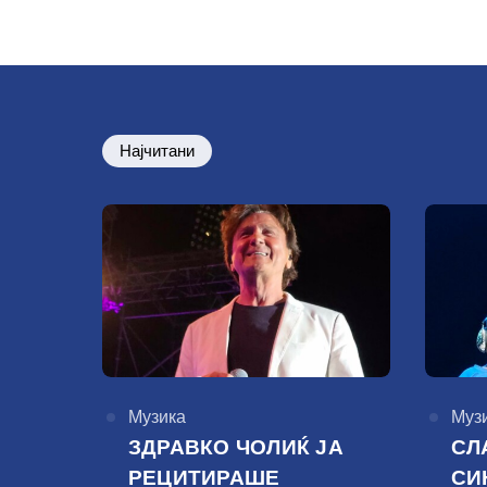
Најчитани
КАтегорија
Музика
КАте
Муз
ЗДРАВКО ЧОЛИЌ ЈА
СЛ
РЕЦИТИРАШЕ
СИ