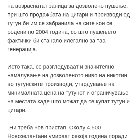
на возрасната граница за дозволено пушење,
при што продажбата на цигари и производи од
тутун би им се забранила на сите кои се
родени по 2004 година, со што пушењето
фактички би станало илегално за таа
генерација.
Исто така, се разгледуваат и значително
намалување на дозволеното ниво на никотин
во тутунските производи, утврдување на
минималната цена на тутунот и ограничување
на местата каде што можат да се купат тутун и
цигари.
„
Ни треба нов пристап. Околу 4.500
Новозеланѓани умираат секоја година поради