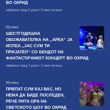
ВО ОХРИД
Објавено
објавено пред 5 дена
3 мин читање
на
КАтегорија
Музика
ШЕСТГОДИШНА
ОБОЖАВАТЕЛКА НА „АРЕА“ ЈА
ИСПЕА „ЈАС СУМ ТИ
ПРИЈАТЕЛ“ СО БЕНДОТ НА
ФАНТАСТИЧНИОТ КОНЦЕРТ ВО ОХРИД
Објавено
објавено пред 7 дена
2 мин читање
на
КАтегорија
Музика
ПРВПАТ СУМ КАЈ ВАС, НО
НЕМА ДА БИДЕ ПОСЛЕДЕН,
РЕЧЕ РИТА ОРА НА
СВЕТСКОТО ШОУ ВО ОХРИД