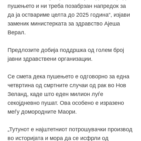
пушењето и ни треба позабрзан напредок за
да ја оствариме целта до 2025 година“, изјави
заменик министерката за здравство Ајеша
Верал.
Предлозите добија поддршка од голем број
јавни здравствени организации.
Се смета дека пушењето е одговорно за една
четвртина од смртните случаи од рак во Нов
Зеланд, каде што еден милион луѓе
секојдневно пушат. Ова особено е изразено
меѓу домородните Маори.
„
Тутунот е најштетниот потрошувачки производ
во историјата и мора да се исфрли од