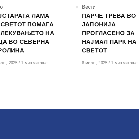
горија
от
КАтегорија
Вести
ЈСТАРАТА ЛАМА
ПАРЧЕ ТРЕВА ВО
 СВЕТОТ ПОМАГА
ЈАПОНИЈА
 ЛЕКУВАЊЕТО НА
ПРОГЛАСЕНО ЗА
ЦА ВО СЕВЕРНА
НАЈМАЛ ПАРК НА
РОЛИНА
СВЕТОТ
вено
рт , 2025
1 мин читање
Објавено
8 март , 2025
1 мин читање
на