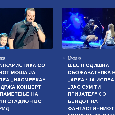
горија
ика
КАтегорија
Музика
АТКАРИСТИКА СО
ШЕСТГОДИШНА
НОТ МОША ЈА
ОБОЖАВАТЕЛКА 
ПЕА „НАСМЕВКА“
„АРЕА“ ЈА ИСПЕА
ОДРЖА КОНЦЕРТ
„ЈАС СУМ ТИ
 ПАМЕТЕЊЕ НА
ПРИЈАТЕЛ“ СО
ЛН СТАДИОН ВО
БЕНДОТ НА
РИД
ФАНТАСТИЧНИОТ