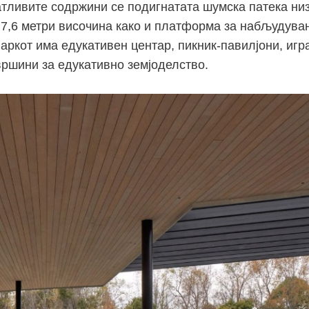
атливите содржини се подигнатата шумска патека ни
 7,6 метри височина како и платформа за набљудув
паркот има едукативен центар, пикник-павилјони, игр
вршини за едукативно земјоделство.