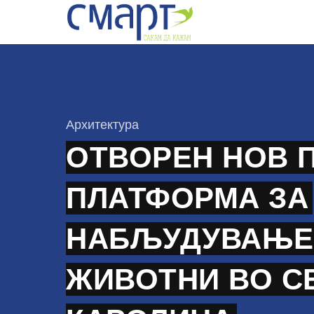
Skip
to
content
КАтегорија
Архитектура
ОТВОРЕН НОВ 
ПЛАТФОРМА ЗА
НАБЉУДУВАЊЕ
ЖИВОТНИ ВО С