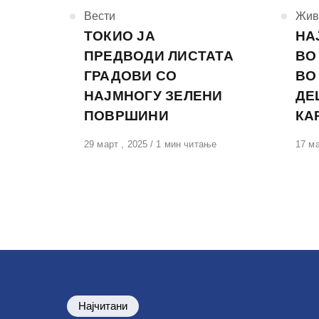
КАтегорија
Вести
КАте
Жив
ТОКИО ЈА
НА
ПРЕДВОДИ ЛИСТАТА
ВО
ГРАДОВИ СО
ВО
НАЈМНОГУ ЗЕЛЕНИ
ДЕ
ПОВРШИНИ
КА
Објавено
29 март , 2025
1 мин читање
Обја
17 ма
на
на
Најчитани