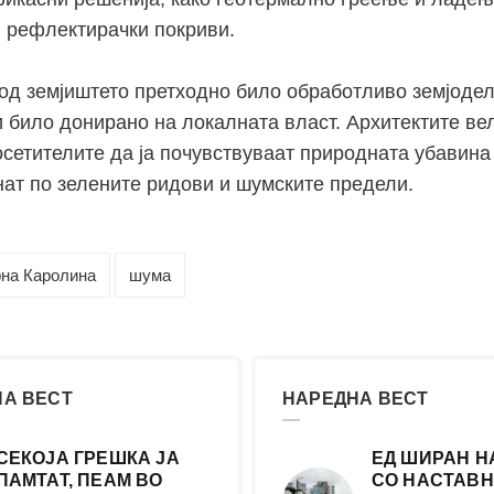
и рефлектирачки покриви.
од земјиштето претходно било обработливо земјодел
ѝ било донирано на локалната власт. Архитектите ве
осетителите да ја почувствуваат природната убавина
нат по зелените ридови и шумските предели.
на Каролина
шума
А ВЕСТ
НАРЕДНА ВЕСТ
СЕКОЈА ГРЕШКА ЈА
ЕД ШИРАН Н
ПАМТАТ, ПЕАМ ВО
СО НАСТАВН