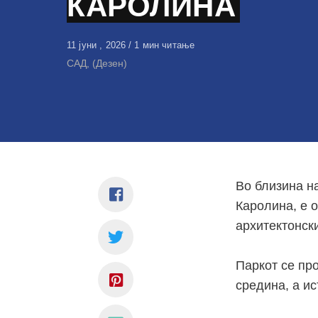
КАРОЛИНА
Објавено
11 јуни , 2026
1 мин читање
на
САД, (Дезен)
Во близина н
Каролина
, е
архитектонски
Паркот се про
средина, а и