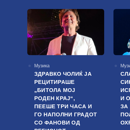
КАтегорија
Музика
КАте
Муз
ЗДРАВКО ЧОЛИЌ ЈА
СЛ
РЕЦИТИРАШЕ
СИ
„БИТОЛА МОЈ
ИС
РОДЕН КРАЈ“,
И 
ПЕЕШЕ ТРИ ЧАСА И
ЗА
ГО НАПОЛНИ ГРАДОТ
ПО
СО ФАНОВИ ОД
ОХ