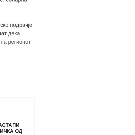
ско подрачје
лат дека
 на регионот
АСТАПИ
ИЧКА ОД