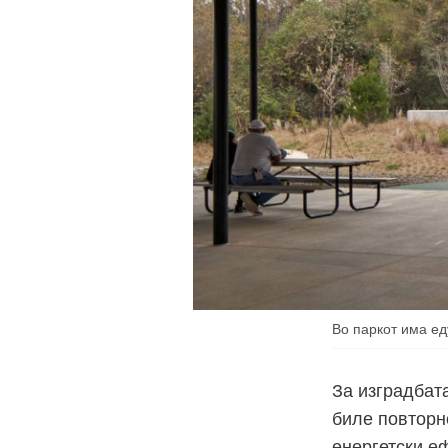
Во паркот има ед
За изградбата
биле повторн
енергетски е