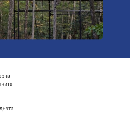
ерна
лните
одната