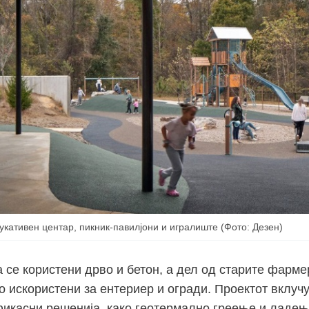
укативен центар, пикник-павилјони и игралиште (Фото: Дезен)
 се користени дрво и бетон, а дел од старите фарме
о искористени за ентериер и огради. Проектот вклуч
фикасни решенија, како геотермално греење и ладењ