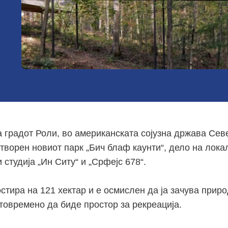
а градот
Роли
, во американската сојузна држава
Сев
 отворен новиот парк „Бич блаф каунти“, дело на лока
 студија „Ин Ситу“ и „Срфејс 678“.
стира на 121 хектар и е осмислен да ја зачува прир
стовремено да биде простор за рекреација.