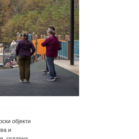
рски објекти
ува и
е, соларна