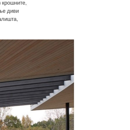
з крошните,
ање диви
алишта,