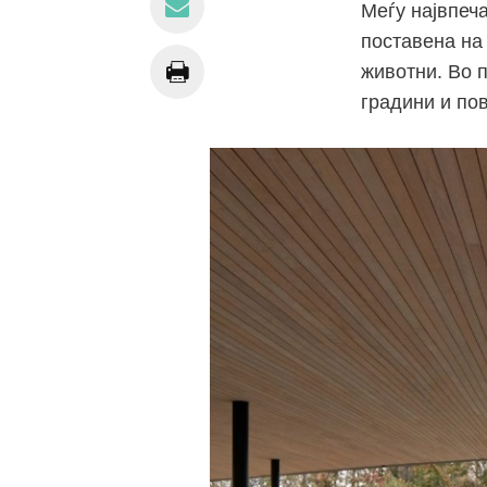
Меѓу највпеч
поставена на
животни. Во 
градини и по