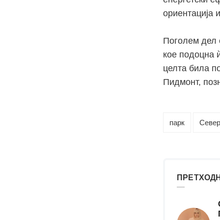
ориентација 
Поголем дел 
кое подоцна 
целта била п
Пидмонт, поз
парк
Север
ПРЕТХОДН