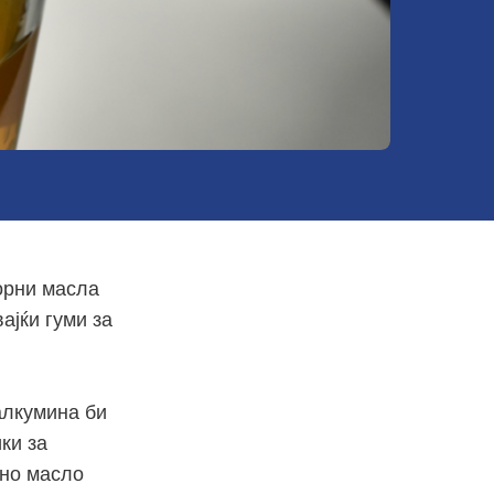
орни масла
ајќи гуми за
алкумина би
ки за
рно масло