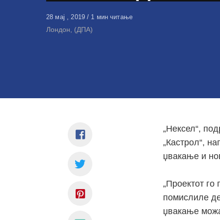
Објавено
28 мај , 2019
1 мин читање
на
Лондон, (ДПА)
„Нексел“, по
„Кастрол“, на
џвакање и но
„Проектот го
помислиле де
џвакање можа