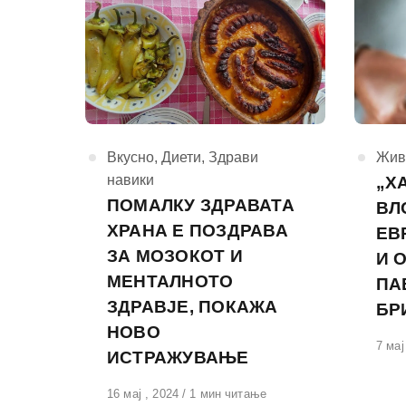
КАтегорија
Вкусно
,
Диети
,
Здрави
КАте
Жив
навики
„Х
ПОМАЛКУ ЗДРАВАТА
ВЛ
ХРАНА Е ПОЗДРАВА
ЕВ
ЗА МОЗОКОТ И
И 
МЕНТАЛНОТО
ПА
ЗДРАВЈЕ, ПОКАЖА
БР
НОВО
Обја
7 мај
ИСТРАЖУВАЊЕ
на
Објавено
16 мај , 2024
1 мин читање