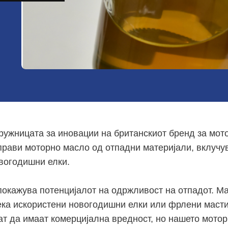
дружницата за иновации на британскиот бренд за мот
прави моторно масло од отпадни материјали, вклучув
вогодишни елки.
 покажува потенцијалот на одржливост на отпадот. М
ка искористени новогодишни елки или фрлени масти
т да имаат комерцијална вредност, но нашето мото