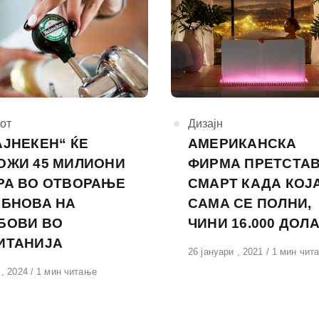
горија
от
КАтегорија
Дизајн
АЈНЕКЕН“ ЌЕ
АМЕРИКАНСКА
ОЖИ 45 МИЛИОНИ
ФИРМА ПРЕТСТА
РА ВО ОТВОРАЊЕ
СМАРТ КАДА КОЈ
ОБНОВА НА
САМА СЕ ПОЛНИ,
БОВИ ВО
ЧИНИ 16.000 ДОЛ
ИТАНИЈА
Објавено
26 јануари , 2021
1 мин чит
на
вено
 , 2024
1 мин читање