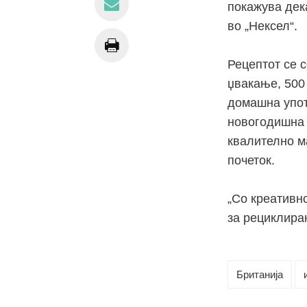
покажува дек
во „Нексел“.
Рецептот се 
џвакање, 500
домашна упот
новогодишна 
квалително м
почеток.
„Со креативн
за рециклирањ
Британија