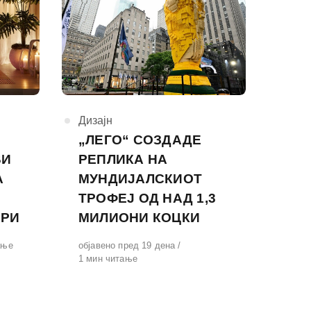
КАтегорија
Дизајн
„ЛЕГО“ СОЗДАДЕ
ВИ
РЕПЛИКА НА
А
МУНДИЈАЛСКИОТ
ТРОФЕЈ ОД НАД 1,3
АРИ
МИЛИОНИ КОЦКИ
ање
Објавено
објавено пред 19 дена
на
1 мин читање