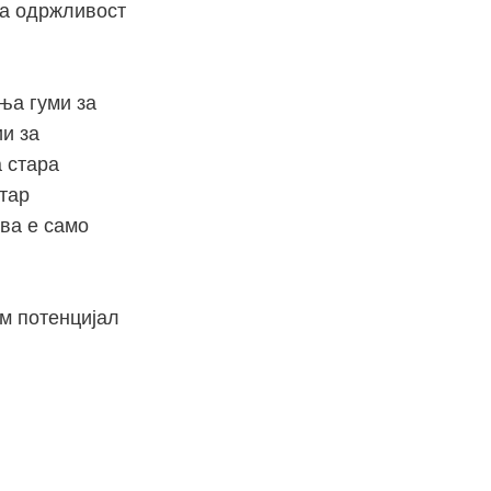
за одржливост
ња гуми за
и за
 стара
тар
ва е само
м потенцијал