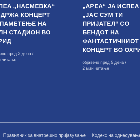
ПЕА „НАСМЕВКА“
„АРЕА“ ЈА ИСПЕА
ОДРЖА КОНЦЕРТ
„ЈАС СУМ ТИ
 ПАМЕТЕЊЕ НА
ПРИЈАТЕЛ“ СО
ЛН СТАДИОН ВО
БЕНДОТ НА
РИД
ФАНТАСТИЧНИОТ
КОНЦЕРТ ВО ОХР
вено
вено пред 3 дена
н читање
Објавено
објавено пред 5 дена
на
2 мин читање
Правилник за внатрешно пријавување
Кодекс на однесувањ