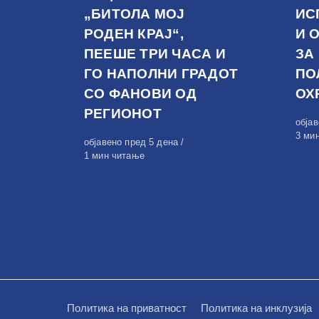
„БИТОЛА МОЈ
ИС
РОДЕН КРАЈ“,
И 
ПЕЕШЕ ТРИ ЧАСА И
ЗА
ГО НАПОЛНИ ГРАДОТ
ПО
СО ФАНОВИ ОД
ОХ
РЕГИОНОТ
Обја
обја
на
3 ми
Објавено
објавено пред 5 дена
на
1 мин читање
Политика на приватност
Политика на инклузија