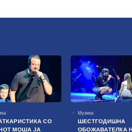
горија
ика
КАтегорија
Музика
АТКАРИСТИКА СО
ШЕСТГОДИШНА
НОТ МОША ЈА
ОБОЖАВАТЕЛКА 