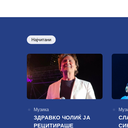
на
Најчитани
КАтегорија
Музика
КАте
Муз
ЗДРАВКО ЧОЛИЌ ЈА
СЛ
РЕЦИТИРАШЕ
СИ