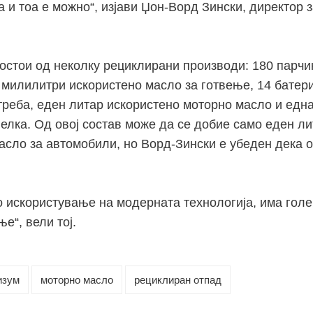
а и тоа е можно“, изјави Џон-Ворд Зински, директор 
состои од неколку рециклирани производи: 180 парчи
 милилитри искористено масло за готвење, 14 батери
реба, еден литар искористено моторно масло и една
елка. Од овој состав може да се добие само еден ли
асло за автомобили, но Ворд-Зински е убеден дека о
о искористување на модерната технологија, има голе
е“, вели тој.
изум
моторно масло
рециклиран отпад