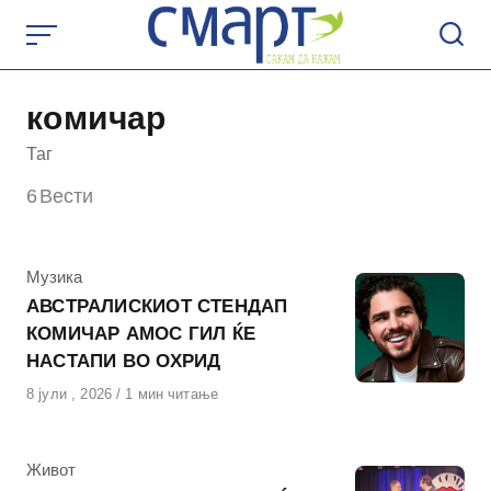
Skip
to
content
комичар
Таг
6
Вести
КАтегорија
Музика
АВСТРАЛИСКИОТ СТЕНДАП
КОМИЧАР АМОС ГИЛ ЌЕ
НАСТАПИ ВО ОХРИД
Објавено
8 јули , 2026
1 мин читање
на
КАтегорија
Живот