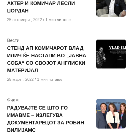
АКТЕР И КОМИЧАР ЛЕСЛИ
ЏОРДАН
Објавено
25 октомври , 2022
1 мин читање
на
КАтегорија
Вести
СТЕНД АП КОМИЧАРОТ ВЛАД
ИЛИЧ ЌЕ НАСТАПИ ВО „ЈАВНА
СОБА“ СО СВОЈОТ АНГЛИСКИ
МАТЕРИЈАЛ
Објавено
29 март , 2022
1 мин читање
на
КАтегорија
Филм
РАДУВАЈТЕ СЕ ШТО ГО
ИМАВМЕ – ИЗЛЕГУВА
ДОКУМЕНТАРЕЦОТ ЗА РОБИН
ВИЛИЈАМС