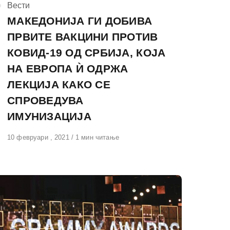
КАтегорија
Вести
МАКЕДОНИЈА ГИ ДОБИВА
ПРВИТЕ ВАКЦИНИ ПРОТИВ
КОВИД-19 ОД СРБИЈА, КОЈА
НА ЕВРОПА Ѝ ОДРЖА
ЛЕКЦИЈА КАКО СЕ
СПРОВЕДУВА
ИМУНИЗАЦИЈА
Објавено
10 февруари , 2021
1 мин читање
на