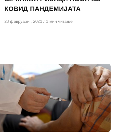
КОВИД ПАНДЕМИЈАТА
Објавено
28 февруари , 2021
1 мин читање
на