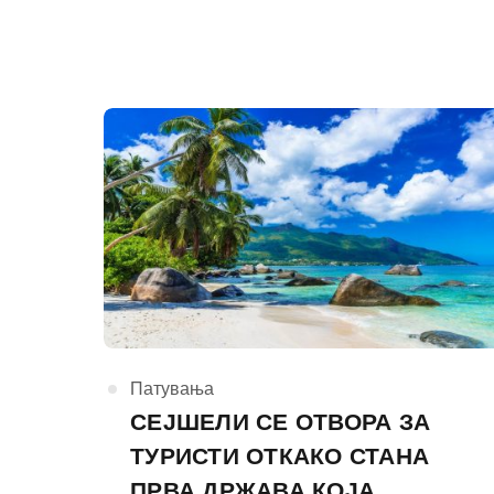
КАтегорија
Патувања
СЕЈШЕЛИ СЕ ОТВОРА ЗА
ТУРИСТИ ОТКАКО СТАНА
ПРВА ДРЖАВА КОЈА