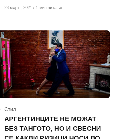
Објавено
28 март , 2021
1 мин читање
на
КАтегорија
Стил
АРГЕНТИНЦИТЕ НЕ МОЖАТ
БЕЗ ТАНГОТО, НО И СВЕСНИ
СЕ КАКВИ РИЗИЦИ НОСИ ВО