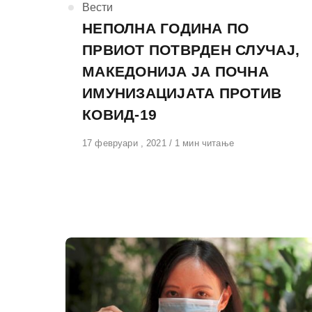
КАтегорија
Вести
НЕПОЛНА ГОДИНА ПО
ПРВИОТ ПОТВРДЕН СЛУЧАЈ,
МАКЕДОНИЈА ЈА ПОЧНА
ИМУНИЗАЦИЈАТА ПРОТИВ
КОВИД-19
Објавено
17 февруари , 2021
1 мин читање
на