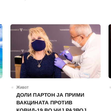
на
КАтегорија
Живот
ДОЛИ ПАРТОН ЈА ПРИМИ
ВАКЦИНАТА ПРОТИВ
КОВИД-19 ВО ЧИЈ РАЗВОЈ