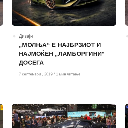
КАтегорија
Дизајн
„МОЛЊА“ Е НАЈБРЗИОТ И
НАЈМОЌЕН „ЛАМБОРГИНИ“
ДОСЕГА
Објавено
7 септември , 2019
1 мин читање
на