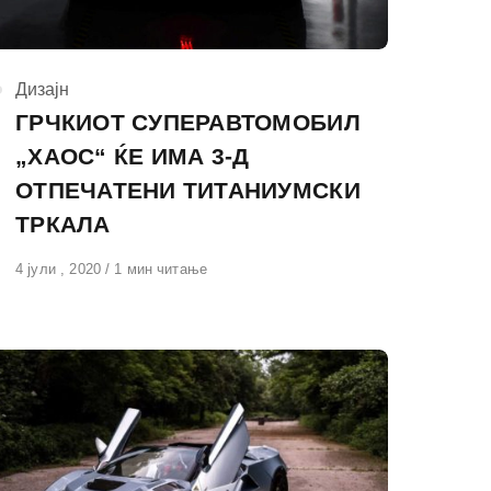
КАтегорија
Дизајн
ГРЧКИОТ СУПЕРАВТОМОБИЛ
„ХАОС“ ЌЕ ИМА 3-Д
ОТПЕЧАТЕНИ ТИТАНИУМСКИ
ТРКАЛА
Објавено
4 јули , 2020
1 мин читање
на