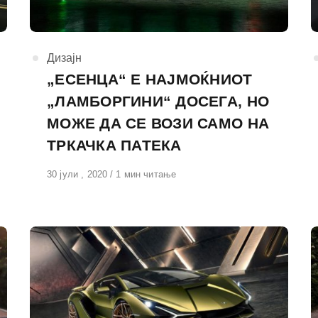
КАтегорија
Дизајн
„ЕСЕНЦА“ Е НАЈМОЌНИОТ
„ЛАМБОРГИНИ“ ДОСЕГА, НО
МОЖЕ ДА СЕ ВОЗИ САМО НА
ТРКАЧКА ПАТЕКА
Објавено
30 јули , 2020
1 мин читање
на