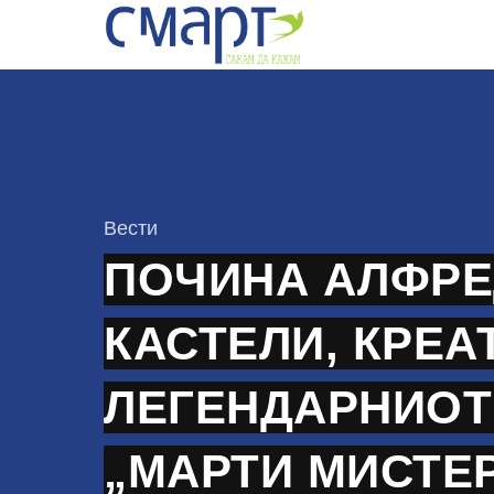
Skip
to
content
КАтегорија
Вести
ПОЧИНА АЛФР
КАСТЕЛИ, КРЕА
ЛЕГЕНДАРНИОТ
„МАРТИ МИСТЕ