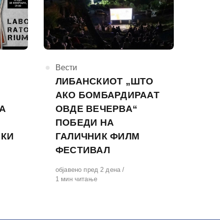
КАтегорија
Вести
ЛИБАНСКИОТ „ШТО
АКО БОМБАРДИРААТ
А
ОВДЕ ВЕЧЕРВА“
ПОБЕДИ НА
СКИ
ГАЛИЧНИК ФИЛМ
ФЕСТИВАЛ
Објавено
објавено пред 2 дена
на
1 мин читање