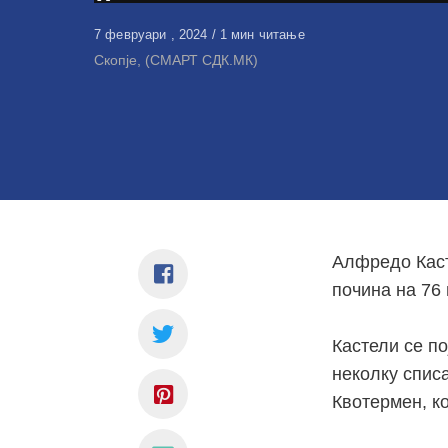
Објавено
7 февруари , 2024
1 мин читање
на
Скопје, (СМАРТ СДК.МК)
Алфредо Каст
почина на 76 
Кастели се по
неколку списа
Квотермен, к