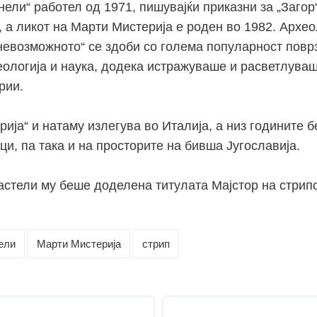
ели“ работел од 1971, пишувајќи приказни за „Загор
, а ликот на Марти Мистерија е роден во 1982. Архео
 невозможното“ се здоби со голема популарност повр
хеологија и наука, додека истражуваше и расветлуваш
рии.
рија“ и натаму излегува во Италија, а низ годините 
ици, па така и на просторите на бивша Југославија.
астели му беше доделена титулата Мајстор на стрипо
ели
Марти Мистерија
стрип