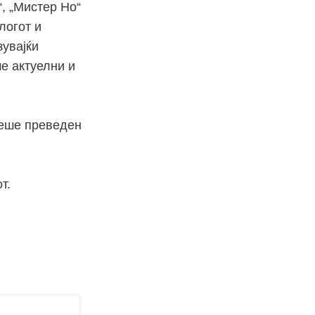
“, „Мистер Но“
логот и
зувајќи
е актуелни и
беше преведен
т.