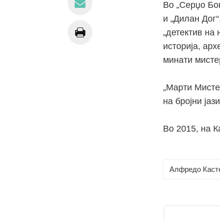
Во „Серџо Бон
и „Дилан Дог“
„детектив на
историја, ар
минати мисте
„Марти Мисте
на бројни јаз
Во 2015, на К
Алфредо Каст