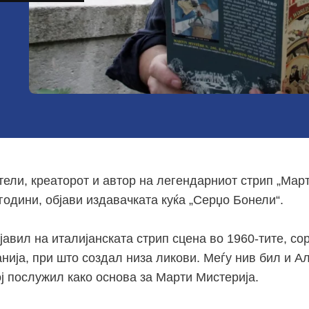
ели, креаторот и автор на легендарниот стрип „Март
години, објави издавачката куќа „Серџо Бонели“.
јавил на италијанската стрип сцена во 1960-тите, со
нија, при што создал низа ликови. Меѓу нив бил и А
ој послужил како основа за Марти Мистерија.