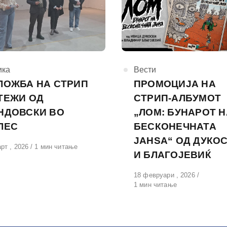
горија
ика
КАтегорија
Вести
ЛОЖБА НА СТРИП
ПРОМОЦИЈА НА
ТЕЖИ ОД
СТРИП-АЛБУМОТ
НДОВСКИ ВО
„ЛОМ: БУНАРОТ Н
ЛЕС
БЕСКОНЕЧНАТА
ЈАНЅА“ ОД ДУКО
вено
рт , 2026
1 мин читање
И БЛАГОЈЕВИЌ
Објавено
18 февруари , 2026
на
1 мин читање