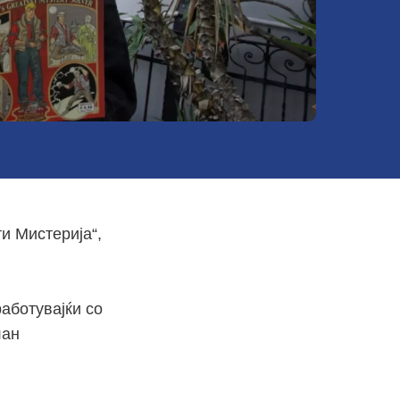
и Мистерија“,
работувајќи со
лан