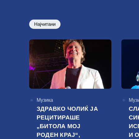
Најчитани
КАтегорија
Музика
КАте
Муз
ЗДРАВКО ЧОЛИЌ ЈА
СЛ
РЕЦИТИРАШЕ
СИ
„БИТОЛА МОЈ
ИС
РОДЕН КРАЈ“,
И 