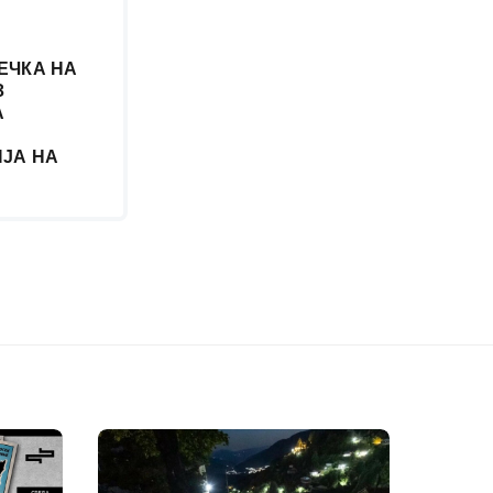
ЕЧКА НА
З
А
ЈА НА