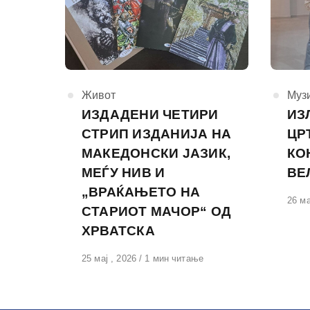
КАтегорија
Живот
КАте
Муз
ИЗДАДЕНИ ЧЕТИРИ
ИЗ
СТРИП ИЗДАНИЈА НА
ЦР
МАКЕДОНСКИ ЈАЗИК,
КО
МЕЃУ НИВ И
ВЕ
„ВРАЌАЊЕТО НА
Обја
26 ма
СТАРИОТ МАЧОР“ ОД
на
ХРВАТСКА
Објавено
25 мај , 2026
1 мин читање
на