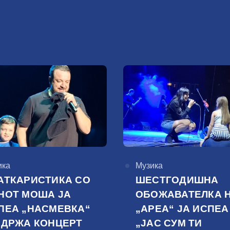
горија
ика
КАтегорија
Музика
АТКАРИСТИКА СО
ШЕСТГОДИШНА
НОТ МОША ЈА
ОБОЖАВАТЕЛКА 
ПЕА „НАСМЕВКА“
„АРЕА“ ЈА ИСПЕА
ОДРЖА КОНЦЕРТ
„ЈАС СУМ ТИ