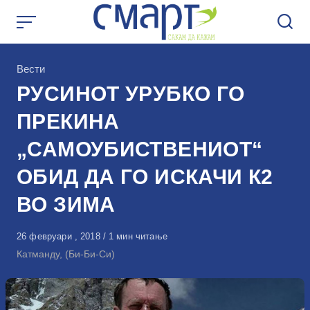
Skip
to
content
КАтегорија
Вести
РУСИНОТ УРУБКО ГО
ПРЕКИНА
„САМОУБИСТВЕНИОТ“
ОБИД ДА ГО ИСКАЧИ К2
ВО ЗИМА
Објавено
26 февруари , 2018
1 мин читање
на
Катманду, (Би-Би-Си)