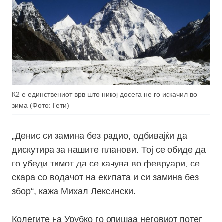
К2 е единствениот врв што никој досега не го искачил во
зима (Фото: Гети)
„Денис си замина без радио, одбивајќи да
дискутира за нашите планови. Тој се обиде да
го убеди тимот да се качува во февруари, се
скара со водачот на екипата и си замина без
збор“, кажа Михал Лексински.
Колегите на Урубко го опишаа неговиот потег