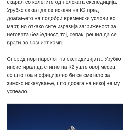
скарал со колегите од полската експедиција.
Урубко сакал да се искачи на К2 пред
доаѓањето на подобри временски услови во
март, но откако сите изразија загриженост за
неговата безбедност, тој, сепак, решил да се
врати во базниот камп.
Според портпаролот на експедицијата, Урубко
инсистирал да стигне на К2 уште овој месец,
со што тоа и официјално би се сметало за
зимско искачување, што досега на никој не му
успеало.