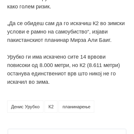
како голем ризик.
„Да се обидеш сам да го искачиш К2 во зимски
услови е рамно на самоубиство“, изјави
пакистанскиот планинар Мирза Али Баиг.
Урубко ги има искачено сите 14 врвови
повисоки од 8.000 метри, но К2 (8.611 метри)
останува единствениот врв што никој не го
искачил во зима.
Денис Урубко
К2
планинарење