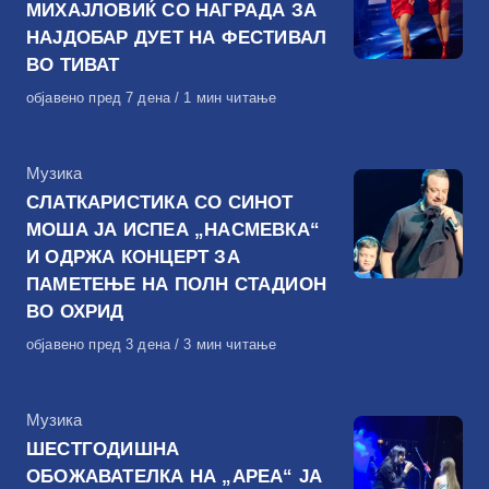
МИХАЈЛОВИЌ СО НАГРАДА ЗА
НАЈДОБАР ДУЕТ НА ФЕСТИВАЛ
ВО ТИВАТ
Објавено
објавено пред 7 дена
1 мин читање
на
КАтегорија
Музика
СЛАТКАРИСТИКА СО СИНОТ
МОША ЈА ИСПЕА „НАСМЕВКА“
И ОДРЖА КОНЦЕРТ ЗА
ПАМЕТЕЊЕ НА ПОЛН СТАДИОН
ВО ОХРИД
Објавено
објавено пред 3 дена
3 мин читање
на
КАтегорија
Музика
ШЕСТГОДИШНА
ОБОЖАВАТЕЛКА НА „АРЕА“ ЈА