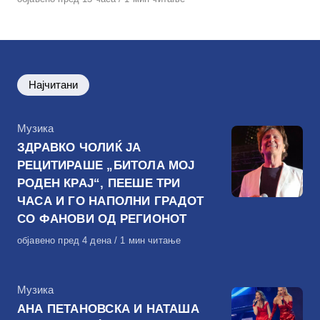
на
Најчитани
КАтегорија
Музика
ЗДРАВКО ЧОЛИЌ ЈА
РЕЦИТИРАШЕ „БИТОЛА МОЈ
РОДЕН КРАЈ“, ПЕЕШЕ ТРИ
ЧАСА И ГО НАПОЛНИ ГРАДОТ
СО ФАНОВИ ОД РЕГИОНОТ
Објавено
објавено пред 4 дена
1 мин читање
на
КАтегорија
Музика
АНА ПЕТАНОВСКА И НАТАША