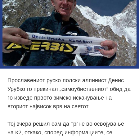
Прославениот руско-полски алпинист Денис
Урубко го прекинал „самоубиствениот“ обид да
го изведе првото зимско искачување на
вториот највисок врв на светот.
Тој вчера решил сам да тргне во освојување
на К2, откако, според информациите, се