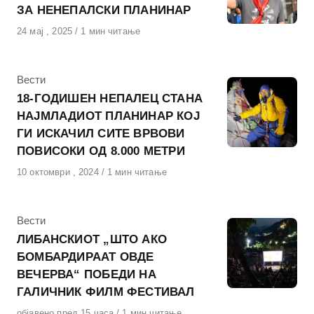
ЗА НЕНЕПАЛСКИ ПЛАНИНАР
Објавено
24 мај , 2025
1 мин читање
на
КАтегорија
Вести
18-ГОДИШЕН НЕПАЛЕЦ СТАНА
НАЈМЛАДИОТ ПЛАНИНАР КОЈ
ГИ ИСКАЧИЛ СИТЕ ВРВОВИ
ПОВИСОКИ ОД 8.000 МЕТРИ
Објавено
10 октомври , 2024
1 мин читање
на
КАтегорија
Вести
ЛИБАНСКИОТ „ШТО АКО
БОМБАРДИРААТ ОВДЕ
ВЕЧЕРВА“ ПОБЕДИ НА
ГАЛИЧНИК ФИЛМ ФЕСТИВАЛ
Објавено
објавено пред 15 часа
1 мин читање