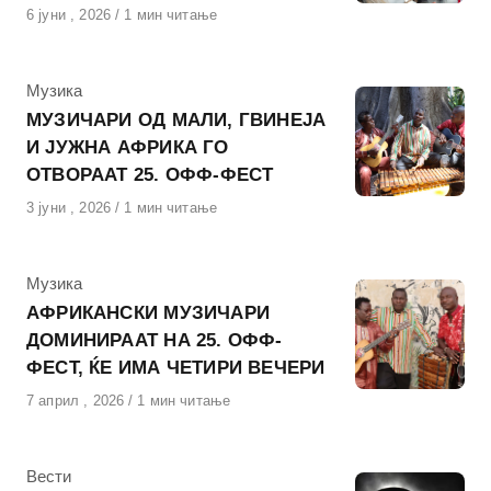
Објавено
6 јуни , 2026
1 мин читање
на
КАтегорија
Музика
МУЗИЧАРИ ОД МАЛИ, ГВИНЕЈА
И ЈУЖНА АФРИКА ГО
ОТВОРААТ 25. ОФФ-ФЕСТ
Објавено
3 јуни , 2026
1 мин читање
на
КАтегорија
Музика
АФРИКАНСКИ МУЗИЧАРИ
ДОМИНИРААТ НА 25. ОФФ-
ФЕСТ, ЌЕ ИМА ЧЕТИРИ ВЕЧЕРИ
Објавено
7 април , 2026
1 мин читање
на
КАтегорија
Вести