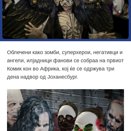
Облечени како зомби, суперхерои, негативци и
ангели, илјадници фанови се собраа на првиот
Комик кон во Африка, кој ќе се одржува три
дена надвор од Јоханесбург.