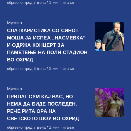
Објавено
објавено пред 7 дена
1 мин читање
на
КАтегорија
Музика
СЛАТКАРИСТИКА СО СИНОТ
МОША ЈА ИСПЕА „НАСМЕВКА“
И ОДРЖА КОНЦЕРТ ЗА
ПАМЕТЕЊЕ НА ПОЛН СТАДИОН
ВО ОХРИД
Објавено
објавено пред 6 дена
3 мин читање
на
КАтегорија
Музика
ПРВПАТ СУМ КАЈ ВАС, НО
НЕМА ДА БИДЕ ПОСЛЕДЕН,
РЕЧЕ РИТА ОРА НА
СВЕТСКОТО ШОУ ВО ОХРИД
Објавено
објавено пред 7 дена
1 мин читање