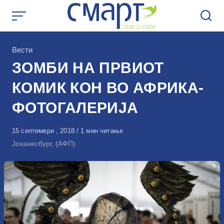
Skip
to
content
КАтегорија
Вести
ЗОМБИ НА ПРВИОТ
КОМИК КОН ВО АФРИКА-
ФОТОГАЛЕРИЈА
Објавено
15 септември , 2018
1 мин читање
на
Јоханесбург, (АФП)