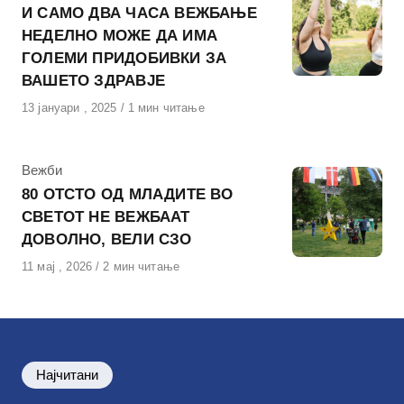
И САМО ДВА ЧАСА ВЕЖБАЊЕ
НЕДЕЛНО МОЖЕ ДА ИМА
ГОЛЕМИ ПРИДОБИВКИ ЗА
ВАШЕТО ЗДРАВЈЕ
Објавено
13 јануари , 2025
1 мин читање
на
КАтегорија
Вежби
80 ОТСТО ОД МЛАДИТЕ ВО
СВЕТОТ НЕ ВЕЖБААТ
ДОВОЛНО, ВЕЛИ СЗО
Објавено
11 мај , 2026
2 мин читање
на
Најчитани