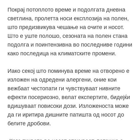
Покрај потоплото време и подолгата дневна
светлина, пролетта носи експлозија на полен,
што предизвикува чешање на очите и носот.
Што е уште полошо, сезоната на полен стана
подолга и поинтензивна во последниве години
како последица на климатските промени.
Иако секој што поминува време на отворено е
изложен на одредени алергени, оние кои
вежбаат честопати ги чувствуваат нивните
ефекти посериозно, велат експертите, бидејќи
вдишуваат повисоки дози. Изложеноста може
да ги иритира дишните патишта од носот до
белите дробови.