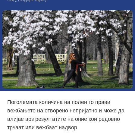
Поголемата количина на полен гo прави
вежбањето на отворено непријатно и може да
влијае врз резултатите на оние кои редовно
трчаат или вежбаат надвор.