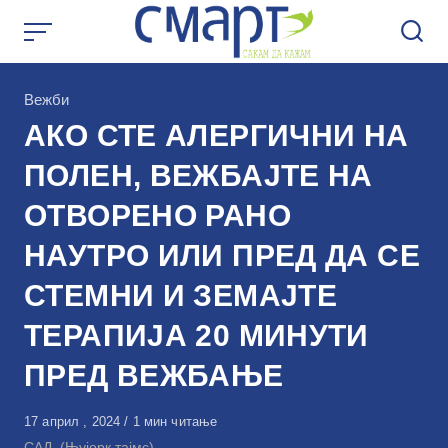
Skip
to
content
КАтегорија
Вежби
АКО СТЕ АЛЕРГИЧНИ НА
ПОЛЕН, ВЕЖБАЈТЕ НА
ОТВОРЕНО РАНО
НАУТРО ИЛИ ПРЕД ДА СЕ
СТЕМНИ И ЗЕМАЈТЕ
ТЕРАПИЈА 20 МИНУТИ
ПРЕД ВЕЖБАЊЕ
Објавено
17 април , 2024
1 мин читање
на
САД, (Њујорк тајмс)