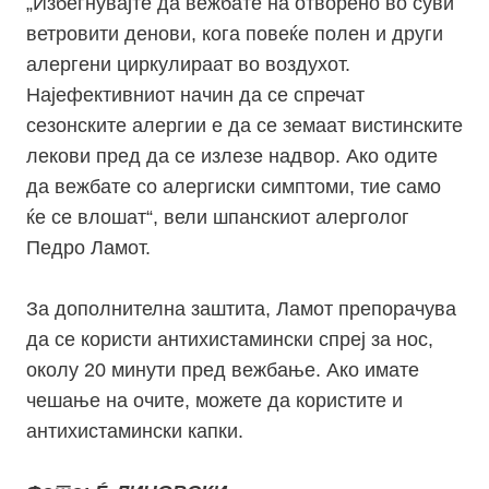
„Избегнувајте да вежбате на отворено во суви
ветровити денови, кога повеќе полен и други
алергени циркулираат во воздухот.
Најефективниот начин да се спречат
сезонските алергии е да се земаат вистинските
лекови пред да се излезе надвор. Ако одите
да вежбате со алергиски симптоми, тие само
ќе се влошат“, вели шпанскиот алерголог
Педро Ламот.
За дополнителна заштита, Ламот препорачува
да се користи антихистамински спреј за нос,
околу 20 минути пред вежбање. Ако имате
чешање на очите, можете да користите и
антихистамински капки.