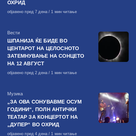
ОХРИД
Објавено
објавено пред 7 дена
1 мин читање
на
КАтегорија
Вести
ШПАНИЈА ЌЕ БИДЕ ВО
ЦЕНТАРОТ НА ЦЕЛОСНОТО
ЗАТЕМНУВАЊЕ НА СОНЦЕТО
НА 12 АВГУСТ
Објавено
објавено пред 2 дена
1 мин читање
на
КАтегорија
Музика
„ЗА ОВА СОНУВАВМЕ ОСУМ
ГОДИНИ“, ПОЛН АНТИЧКИ
ТЕАТАР ЗА КОНЦЕРТОТ НА
„ДУПЕР“ ВО ОХРИД
Објавено
објавено пред 4 дена
1 мин читање