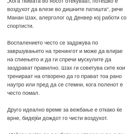
„Кога ткивата во носот отекуваат, потешко е
воздухот да влезе во дишните патишта“, рече
Манан Шах, алерголог од Денвер кој работи со
спортисти.
Воспалението често се задржува по
завршувањето на тренингот и може да влијае
на спиењето и да ги спречи мускулите да
заздрават правилно. Шах ги советува сите кои
тренираат на отворено да го прават тоа рано
наутро или пред да се стемни, кога поленот е
често помал.
Друго идеално време за вежбање е откако ќе
врне, бидејќи дождот го чисти воздухот.