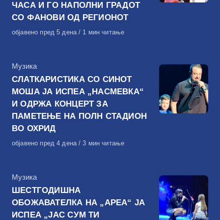
ЧАСА И ГО НАПОЛНИ ГРАДОТ
СО ФАНОВИ ОД РЕГИОНОТ
Објавено
објавено пред 5 дена
1 мин читање
на
КАтегорија
Музика
СЛАТКАРИСТИКА СО СИНОТ
МОША ЈА ИСПЕА „НАСМЕВКА“
И ОДРЖА КОНЦЕРТ ЗА
ПАМЕТЕЊЕ НА ПОЛН СТАДИОН
ВО ОХРИД
Објавено
објавено пред 4 дена
3 мин читање
на
КАтегорија
Музика
ШЕСТГОДИШНА
ОБОЖАВАТЕЛКА НА „АРЕА“ ЈА
ИСПЕА „ЈАС СУМ ТИ