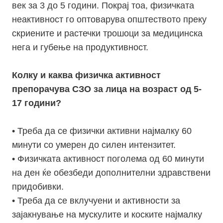
век за 3 до 5 години. Покрај тоа, физичката
неактивност го оптоварува општеството преку
скриените и растечки трошоци за медицинска
нега и губење на продуктивност.
Колку и каква физичка активност
препорачува СЗО за лица на
возраст од 5-
17 години?
• Треба да се физички активни најмалку 60
минути со умерен до силен интензитет.
• Физичката активност поголема од 60 минути
на ден ќе обезбеди дополнителни здравствени
придобивки.
• Треба да се вклучуени и активности за
зајакнување на мускулите и коските најмалку