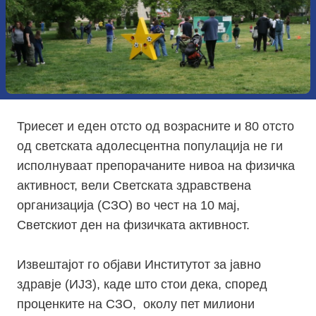
Триесет и еден отсто од возрасните и 80 отсто
од светската адолесцентна популација не ги
исполнуваат препорачаните нивоа на физичка
активност, вели Светската здравствена
организација (СЗО) во чест на 10 мај,
Светскиот ден на физичката активност.
Извештајот го објави Институтот за јавно
здравје (ИЈЗ), каде што стои дека, според
проценките на СЗО, околу пет милиони