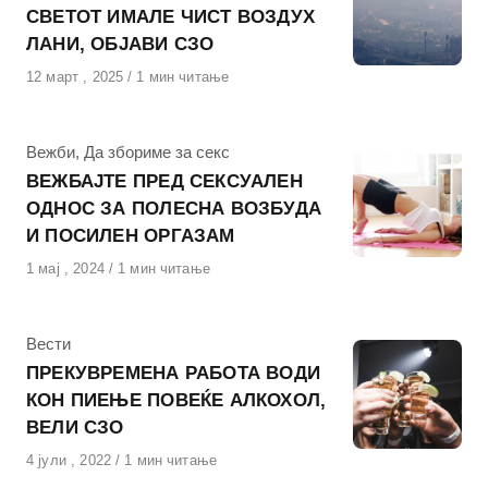
СВЕТОТ ИМАЛЕ ЧИСТ ВОЗДУХ
ЛАНИ, ОБЈАВИ СЗО
Објавено
12 март , 2025
1 мин читање
на
КАтегорија
Вежби
,
Да збориме за секс
ВЕЖБАЈТЕ ПРЕД СЕКСУАЛЕН
ОДНОС ЗА ПОЛЕСНА ВОЗБУДА
И ПОСИЛЕН ОРГАЗАМ
Објавено
1 мај , 2024
1 мин читање
на
КАтегорија
Вести
ПРЕКУВРЕМЕНА РАБОТА ВОДИ
КОН ПИЕЊЕ ПОВЕЌЕ АЛКОХОЛ,
ВЕЛИ СЗО
Објавено
4 јули , 2022
1 мин читање
на