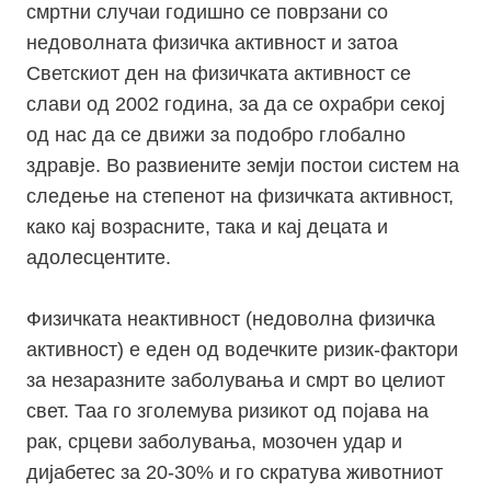
смртни случаи годишно се поврзани со
недоволната физичка активност и затоа
Светскиот ден на физичката активност се
слави од 2002 година, за да се охрабри секој
од нас да се движи за подобро глобално
здравје. Во развиените земји постои систем на
следење на степенот на физичката активност,
како кај возрасните, така и кај децата и
адолесцентите.
Физичката неактивност (недоволна физичка
активност) е еден од водечките ризик-фактори
за незаразните заболувања и смрт во целиот
свет. Таа го зголемува ризикот од појава на
рак, срцеви заболувања, мозочен удар и
дијабетес за 20-30% и го скратува животниот