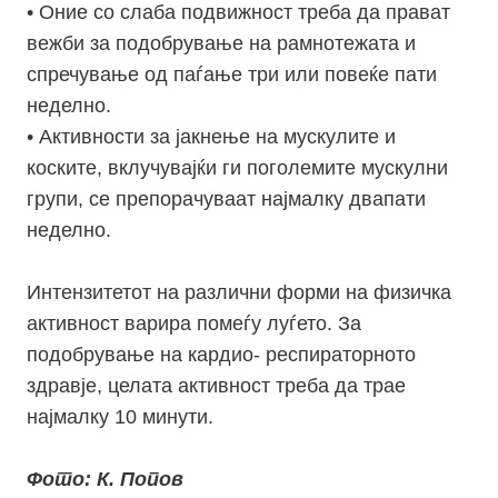
• Оние со слаба подвижност треба да прават
вежби за подобрување на рамнотежата и
спречување од паѓање три или повеќе пати
неделно.
• Активности за јакнење на мускулите и
коските, вклучувајќи ги поголемите мускулни
групи, се препорачуваат најмалку двапати
неделно.
Интензитетот на различни форми на физичка
активност варира помеѓу луѓето. За
подобрување на кардио- респираторното
здравје, целата активност треба да трае
најмалку 10 минути.
Фото: К. Попов