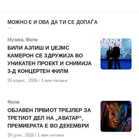
МОЖНО Е И ОВА ДА ТИ СЕ ДОПАЃА
КАтегорија
Музика
,
Филм
БИЛИ АЈЛИШ И ЏЕЈМС
КАМЕРОН СЕ ЗДРУЖИЈА ВО
УНИКАТЕН ПРОЕКТ И СНИМИЈА
3-Д КОНЦЕРТЕН ФИЛМ
Објавено
29 април , 2026
1 мин читање
на
КАтегорија
Филм
ОБЈАВЕН ПРВИОТ ТРЕЈЛЕР ЗА
ТРЕТИОТ ДЕЛ НА „АВАТАР“,
ПРЕМИЕРАТА Е ВО ДЕКЕМВРИ
Објавено
29 јули , 2025
1 мин читање