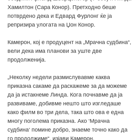
Хамилтон (Сара Конор). Претходно беше
потврдено дека и Едвард Фурлонг ќе ја
репризира улогата на Џон Конор.
Камерон, кој е продуцент на „Мрачна судбина“,
вели дека има планови за уште две
продолженија.
„Неколку недели размислувавме каква
приказна сакаме да раскажеме за да можеме
да ја истакнеме Линда. Кога почнавме да ја
развиваме, добивме нешто што изгледаше
како филм во три дела, така што ова е една
многу поголема приказна. Ако ‘Мрачна
судбина‘ помине добро, знаеме точно како да
го продолжиме“, изјави Камерон.