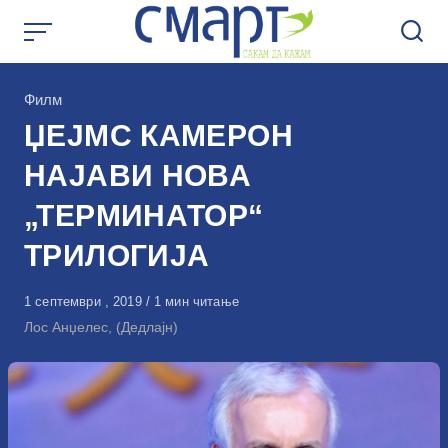
Skip
to
content
КАтегорија
Филм
ЏЕЈМС КАМЕРОН
НАЈАВИ НОВА
„ТЕРМИНАТОР“
ТРИЛОГИЈА
Објавено
1 септември , 2019
1 мин читање
на
Лос Анџелес, (Дедлајн)