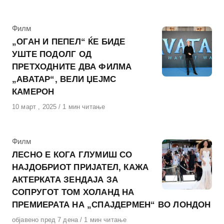
на
КАтегорија
Филм
„ОГАН И ПЕПЕЛ“ ЌЕ БИДЕ
УШТЕ ПОДОЛГ ОД
ПРЕТХОДНИТЕ ДВА ФИЛМА
„АВАТАР“, ВЕЛИ ЏЕЈМС
КАМЕРОН
Објавено
10 март , 2025
1 мин читање
на
КАтегорија
Филм
ЛЕСНО Е КОГА ГЛУМИШ СО
НАЈДОБРИОТ ПРИЈАТЕЛ, КАЖА
АКТЕРКАТА ЗЕНДАЈА ЗА
СОПРУГОТ ТОМ ХОЛАНД НА
ПРЕМИЕРАТА НА „СПАЈДЕРМЕН“ ВО ЛОНДОН
Објавено
објавено пред 7 дена
1 мин читање