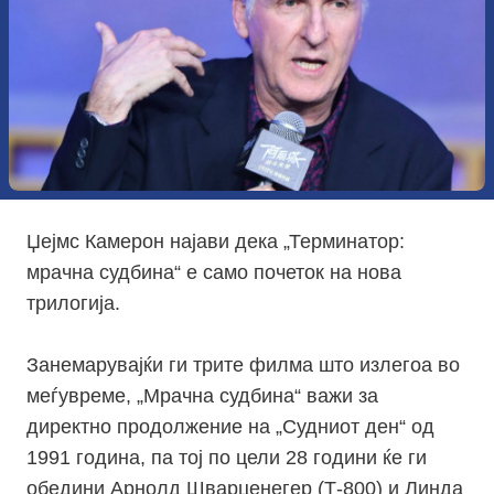
Џејмс Камерон најави дека „Терминатор:
мрачна судбина“ е само почеток на нова
трилогија.
Занемарувајќи ги трите филма што излегоа во
меѓувреме, „Мрачна судбина“ важи за
директно продолжение на „Судниот ден“ од
1991 година, па тој по цели 28 години ќе ги
обедини Арнолд Шварценегер (Т-800) и Линда