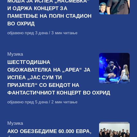
МОША ЈА ИСПЕА „НАСМЕВКА“
И ОДРЖА КОНЦЕРТ ЗА
ПАМЕТЕЊЕ НА ПОЛН СТАДИОН
ВО ОХРИД
Објавено
објавено пред 3 дена
3 мин читање
на
КАтегорија
Музика
ШЕСТГОДИШНА
ОБОЖАВАТЕЛКА НА „АРЕА“ ЈА
ИСПЕА „ЈАС СУМ ТИ
ПРИЈАТЕЛ“ СО БЕНДОТ НА
ФАНТАСТИЧНИОТ КОНЦЕРТ ВО ОХРИД
Објавено
објавено пред 5 дена
2 мин читање
на
КАтегорија
Музика
АКО ОБЕЗБЕДИМЕ 60.000 ЕВРА,