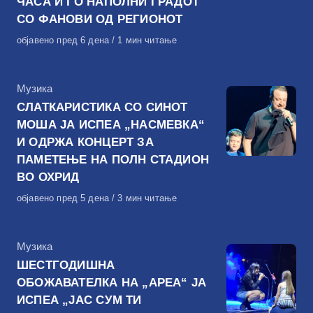
ЧАСА И ГО НАПОЛНИ ГРАДОТ
СО ФАНОВИ ОД РЕГИОНОТ
Објавено
објавено пред 6 дена
1 мин читање
на
КАтегорија
Музика
СЛАТКАРИСТИКА СО СИНОТ
МОША ЈА ИСПЕА „НАСМЕВКА“
И ОДРЖА КОНЦЕРТ ЗА
ПАМЕТЕЊЕ НА ПОЛН СТАДИОН
ВО ОХРИД
Објавено
објавено пред 5 дена
3 мин читање
на
КАтегорија
Музика
ШЕСТГОДИШНА
ОБОЖАВАТЕЛКА НА „АРЕА“ ЈА
ИСПЕА „ЈАС СУМ ТИ