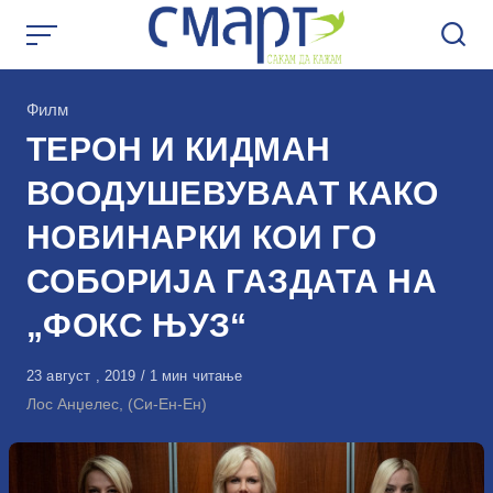
Skip
to
content
КАтегорија
Филм
ТЕРОН И КИДМАН
ВООДУШЕВУВААТ КАКО
НОВИНАРКИ КОИ ГО
СОБОРИЈА ГАЗДАТА НА
„ФОКС ЊУЗ“
Објавено
23 август , 2019
1 мин читање
на
Лос Анџелес, (Си-Ен-Ен)