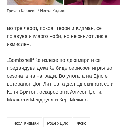
Гречен Карлсон / Никол Кидман
Во трејлерот, покрај Терон и Кидман, се
појавува и Марго Роби, но нејзиниот лик е
измислен.
„
Bombshell
“
ќе излезе во декември и се
предвидува дека ќе биде сериозен играч во
сезоната на награди. Во улогата на Ејлс е
ветеранот Џон Литгов, а дел од екипата се и
Кони Бритон, оскаровката Алисон Џени,
Малколм Мекдауел и Кејт Мекинон.
Никол Кидман
Роџер Ејлс
Фокс