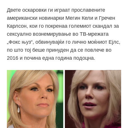
Двете оскаровки ги играат прославените
американски новинарки Мегин Кели и Гречен
Карлсон, кои го покренаа големиот скандал за
сексуално вознемирување во ТВ-мрежата
„Фокс њуз“, обвинувајќи го лично моќниот Ејлс,
по што тој беше принуден да се повлече во
2016 и почина една година подоцна.