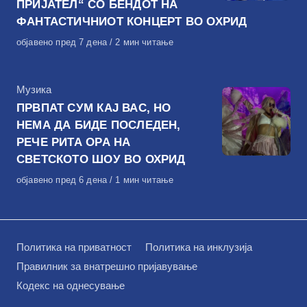
ПРИЈАТЕЛ“ СО БЕНДОТ НА
ФАНТАСТИЧНИОТ КОНЦЕРТ ВО ОХРИД
Објавено
објавено пред 7 дена
2 мин читање
на
КАтегорија
Музика
ПРВПАТ СУМ КАЈ ВАС, НО
НЕМА ДА БИДЕ ПОСЛЕДЕН,
РЕЧЕ РИТА ОРА НА
СВЕТСКОТО ШОУ ВО ОХРИД
Објавено
објавено пред 6 дена
1 мин читање
на
Политика на приватност
Политика на инклузија
Правилник за внатрешно пријавување
Кодекс на однесување