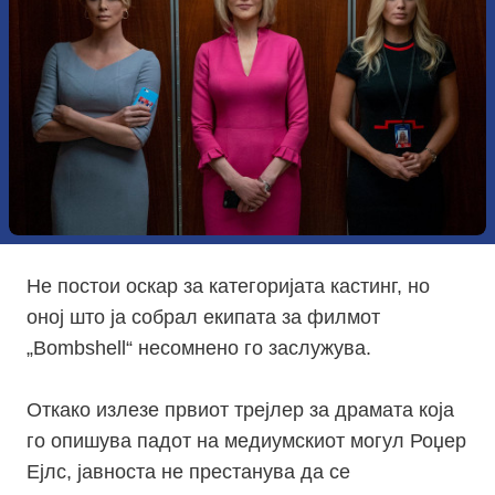
Не постои оскар за категоријата кастинг, но
оној што ја собрал екипата за филмот
„
Bombshell
“ несомнено го заслужува.
Откако излезе првиот трејлер за драмата која
го опишува падот на медиумскиот могул Роџер
Ејлс, јавноста не престанува да се