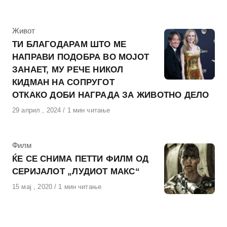
на
КАтегорија
Живот
ТИ БЛАГОДАРАМ ШТО МЕ
НАПРАВИ ПОДОБРА ВО МОЈОТ
ЗАНАЕТ, МУ РЕЧЕ НИКОЛ
КИДМАН НА СОПРУГОТ
ОТКАКО ДОБИ НАГРАДА ЗА ЖИВОТНО ДЕЛО
Објавено
29 април , 2024
1 мин читање
на
КАтегорија
Филм
ЌЕ СЕ СНИМА ПЕТТИ ФИЛМ ОД
СЕРИЈАЛОТ „ЛУДИОТ МАКС“
Објавено
15 мај , 2020
1 мин читање
на