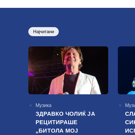
Најчитани
КАтегорија
Музика
КАте
Муз
ЗДРАВКО ЧОЛИЌ ЈА
СЛ
РЕЦИТИРАШЕ
СИ
„БИТОЛА МОЈ
ИС