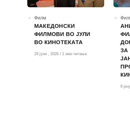
КАтегорија
Филм
КАте
Фил
МАКЕДОНСКИ
АН
ФИЛМОВИ ВО ЈУЛИ
ФИ
ВО КИНОТЕКАТА
ДО
ЗА
Објавено
29 јуни , 2026
1 мин читање
ЈА
на
ПР
КИ
Обја
8 јан
на