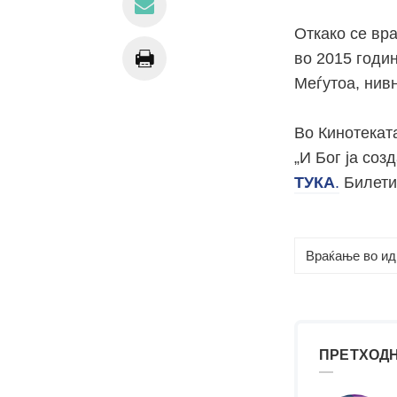
Откако се вра
во 2015 годин
Меѓутоа, нив
Во Кинотеката
„И Бог ја соз
ТУКА
.
Билетит
Враќање во ид
ПРЕТХОДН