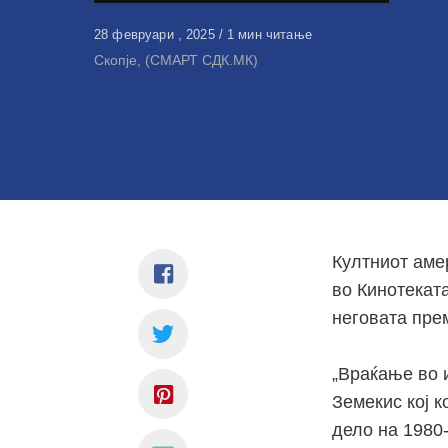
Објавено
28 февруари , 2025
1 мин читање
на
Скопје, (СМАРТ СДК.МК)
Култниот аме
во Кинотеката
неговата пре
„Враќање во 
Земекис кој к
дело на 1980