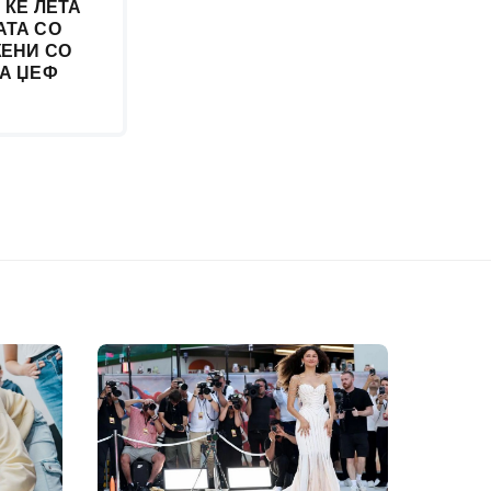
 ЌЕ ЛЕТА
АТА СО
ЖЕНИ СО
НА ЏЕФ