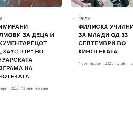
горија
м
КАтегорија
Филм
ИМИРАНИ
ФИЛМСКА УЧИЛН
ЛМОВИ ЗА ДЕЦА И
ЗА МЛАДИ ОД 13
КУМЕНТАРЕЦОТ
СЕПТЕМВРИ ВО
 „ХАУСТОР“ ВО
КИНОТЕКАТА
НУАРСКАТА
Објавено
4 септември , 2025
1 мин ч
ОГРАМА НА
на
НОТЕКАТА
вено
уари , 2026
1 мин читање