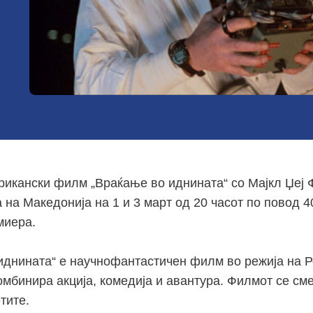
рикански филм „Враќање во иднината“ со Мајкл Џеј Ф
 на Македонија на 1 и 3 март од 20 часот по повод 4
миера.
иднината“ е научнофантастичен филм во режија на 
омбинира акција, комедија и авантура. Филмот се сме
-тите.