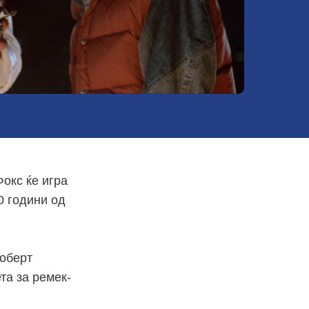
окс ќе игра
0 години од
Роберт
та за ремек-