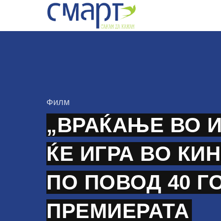
Skip
to
content
КАтегорија
Филм
„ВРАЌАЊЕ ВО 
ЌЕ ИГРА ВО КИ
ПО ПОВОД 40 Г
ПРЕМИЕРАТА