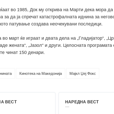
ќаат во 1985, Док му открива на Марти дека мора да
а за да ја спречат катастрофалната иднина за негов
ното патување создава неочекувани последици.
 во март ќе играат и двата дела на „Гладијатор“, „Цр
даде жената“, „Јазол“ и други. Целосната програмата
е чинат 150 денари.
нината
Кинотека на Македонија
Мајкл Џеј Фокс
А ВЕСТ
НАРЕДНА ВЕСТ