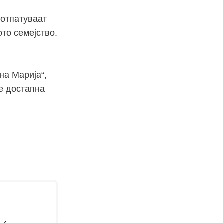
 отпатуваат
ото семејство.
на Марија“,
 е достапна