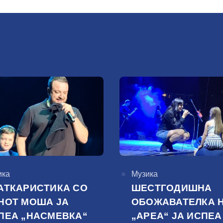
горија
ика
КАтегорија
Музика
АТКАРИСТИКА СО
ШЕСТГОДИШНА
НОТ МОША ЈА
ОБОЖАВАТЕЛКА 
ПЕА „НАСМЕВКА“
„АРЕА“ ЈА ИСПЕА