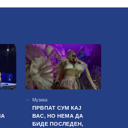
КАтегорија
Музика
ПРВПАТ СУМ КАЈ
НА
ВАС, НО НЕМА ДА
БИДЕ ПОСЛЕДЕН,