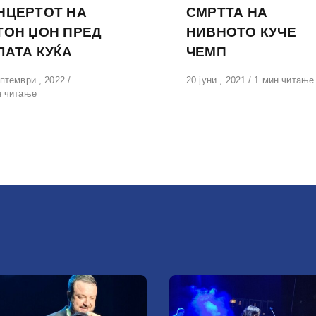
НЦЕРТОТ НА
СМРТТА НА
ТОН ЏОН ПРЕД
НИВНОТО КУЧЕ
ЛАТА КУЌА
ЧЕМП
вено
птември , 2022
Објавено
20 јуни , 2021
1 мин читање
н читање
на