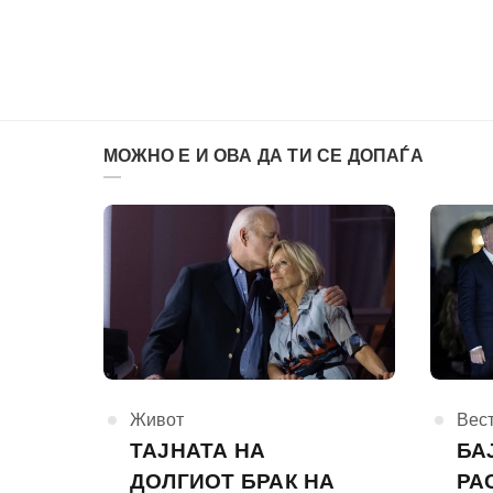
МОЖНО Е И ОВА ДА ТИ СЕ ДОПАЃА
КАтегорија
Живот
КАте
Вес
ТАЈНАТА НА
БА
ДОЛГИОТ БРАК НА
РА