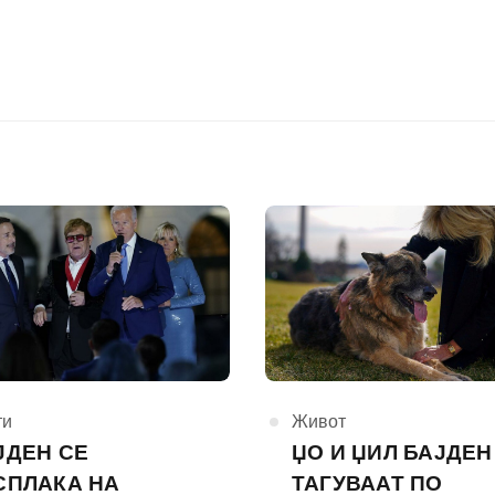
горија
ти
КАтегорија
Живот
ЈДЕН СЕ
ЏО И ЏИЛ БАЈДЕН
СПЛАКА НА
ТАГУВААТ ПО