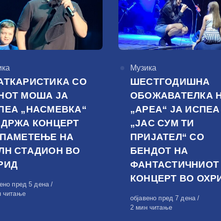
горија
ика
КАтегорија
Музика
АТКАРИСТИКА СО
ШЕСТГОДИШНА
НОТ МОША ЈА
ОБОЖАВАТЕЛКА 
ПЕА „НАСМЕВКА“
„АРЕА“ ЈА ИСПЕА
ОДРЖА КОНЦЕРТ
„ЈАС СУМ ТИ
 ПАМЕТЕЊЕ НА
ПРИЈАТЕЛ“ СО
ЛН СТАДИОН ВО
БЕНДОТ НА
РИД
ФАНТАСТИЧНИОТ
КОНЦЕРТ ВО ОХР
вено
вено пред 5 дена
н читање
Објавено
објавено пред 7 дена
на
2 мин читање