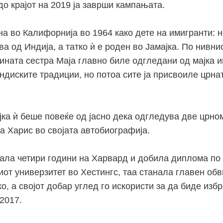
до крајот на 2019 ја заврши кампањата.
а во Калифорнија во 1964 како дете на имигранти: н
ва од Индија, а татко ѝ е роден во Јамајка. По нивни
зината сестра Маја главно биле одгледани од мајка 
ндиските традиции, но потоа сите ја присвоиле црна
ајка ѝ беше повеќе од јасно дека одгледува две црно
а Харис во својата автобиографија.
ала четири години на Харвард и добила диплома по
от универзитет во Хестингс, таа станала главен обв
, а својот добар углед го искористи за да биде избр
2017.