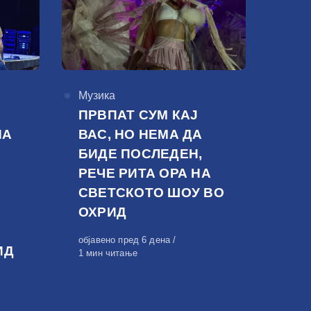
КАтегорија
Музика
ПРВПАТ СУМ КАЈ
НА
ВАС, НО НЕМА ДА
БИДЕ ПОСЛЕДЕН,
РЕЧЕ РИТА ОРА НА
СВЕТСКОТО ШОУ ВО
ОХРИД
Објавено
објавено пред 6 дена
ИД
на
1 мин читање