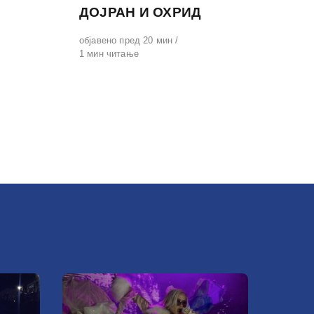
ДОЈРАН И ОХРИД
Објавено
објавено пред 20 мин
на
1 мин читање