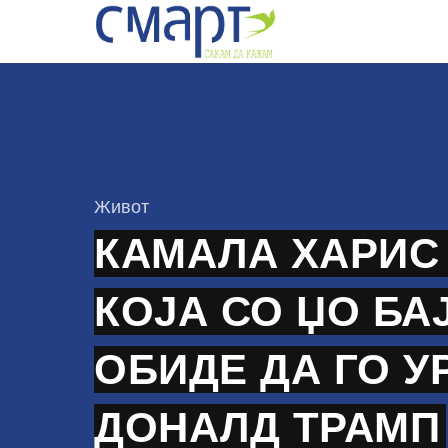
Skip
to
content
КАтегорија
Живот
КАМАЛА ХАРИС
КОЈА СО ЏО БА
ОБИДЕ ДА ГО У
ДОНАЛД ТРАМП