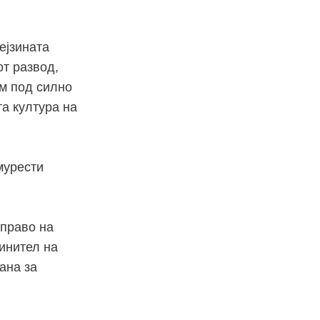
ејзината
от развод,
им под силно
та култура на
мурести
 право на
инител на
ана за