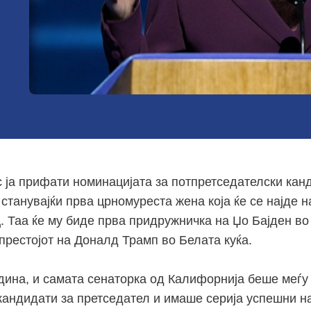
 ја прифати номинацијата за потпретседателски кан
станувајќи прва црномуреста жена која ќе се најде н
. Таа ќе му биде прва придружничка на Џо Бајден во
 престојот на Доналд Трамп во Белата куќа.
дина, и самата сенаторка од Калифорнија беше меѓу
кандидати за претседател и имаше серија успешни н