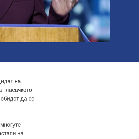
дидат на
а гласачкото
 обидот да се
 многуте
астапи на