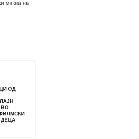
ќи маќеа на
ЦИ ОД
ЛАЈН
 ВО
 ФИЛМСКИ
 ДЕЦА