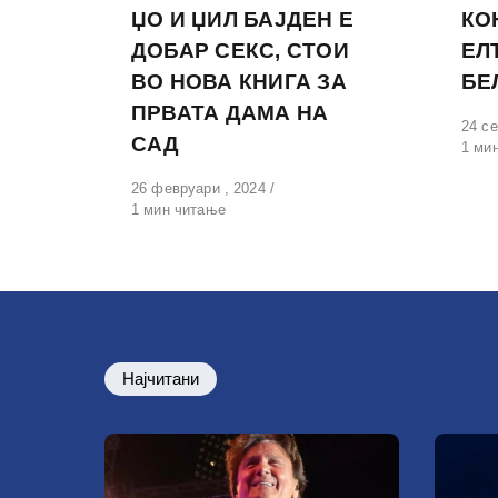
ЏО И ЏИЛ БАЈДЕН Е
КО
ДОБАР СЕКС, СТОИ
ЕЛ
ВО НОВА КНИГА ЗА
БЕ
ПРВАТА ДАМА НА
Обја
24 се
САД
на
1 ми
Објавено
26 февруари , 2024
на
1 мин читање
Најчитани