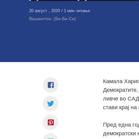
Објавено
20 август , 2020
1 мин читање
на
Вашингтон, (Би-Би-Си)
Камала Харис
Демократите, 
ливче во САД
стави крај на
Пред една го
демократски 