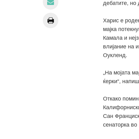
дебатите, но 
Харис е роден
мајка потекну
Камала и неј
влијание на и
Оукленд.
„На мојата м
ќерки“, напиш
Откако помин
Калифорниски
Сан Франциско
сенаторка во 