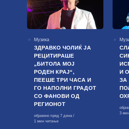
КАтегорија
Музика
КАте
Муз
ЗДРАВКО ЧОЛИЌ ЈА
СЛ
РЕЦИТИРАШЕ
СИ
„БИТОЛА МОЈ
ИС
РОДЕН КРАЈ“,
И 
ПЕЕШЕ ТРИ ЧАСА И
ЗА
ГО НАПОЛНИ ГРАДОТ
ПО
СО ФАНОВИ ОД
ОХ
РЕГИОНОТ
Обја
обја
на
3 ми
Објавено
објавено пред 7 дена
на
1 мин читање