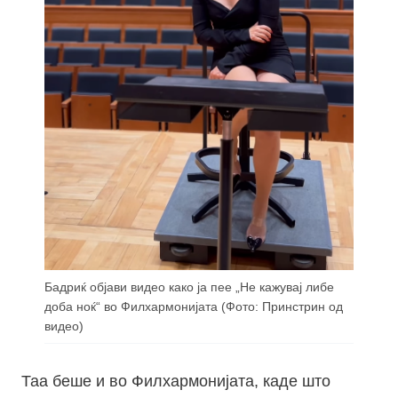
Бадриќ објави видео како ја пее „Не кажувај либе
доба ноќ“ во Филхармонијата (Фото: Принстрин од
видео)
Таа беше и во Филхармонијата, каде што