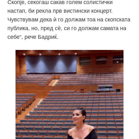
Скопје, секогаш сакав голем солистички
настап, би рекла прв вистински концерт.
Чувствувам дека ѝ го должам тоа на скопската
публика, но, пред сѐ, си го должам самата на
себе“, рече Бадриќ.