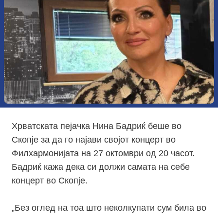
Хрватската пејачка Нина Бадриќ беше во
Скопје за да го најави својот концерт во
Филхармонијата на 27 октомври од 20 часот.
Бадриќ кажа дека си должи самата на себе
концерт во Скопје.
„Без оглед на тоа што неколкупати сум била во