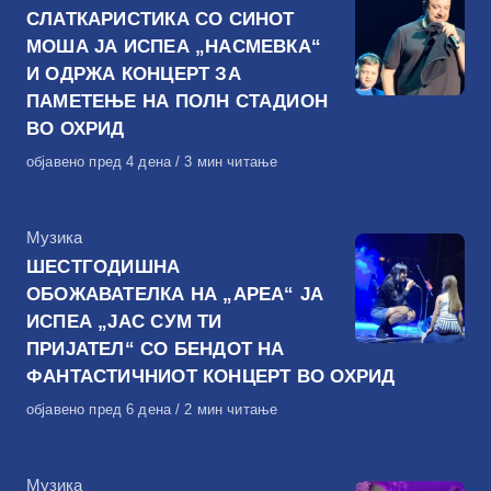
СЛАТКАРИСТИКА СО СИНОТ
МОША ЈА ИСПЕА „НАСМЕВКА“
И ОДРЖА КОНЦЕРТ ЗА
ПАМЕТЕЊЕ НА ПОЛН СТАДИОН
ВО ОХРИД
Објавено
објавено пред 4 дена
3 мин читање
на
КАтегорија
Музика
ШЕСТГОДИШНА
ОБОЖАВАТЕЛКА НА „АРЕА“ ЈА
ИСПЕА „ЈАС СУМ ТИ
ПРИЈАТЕЛ“ СО БЕНДОТ НА
ФАНТАСТИЧНИОТ КОНЦЕРТ ВО ОХРИД
Објавено
објавено пред 6 дена
2 мин читање
на
КАтегорија
Музика