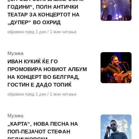
ГОДИНИ“, ПОЛН АНТИЧКИ
ТЕАТАР ЗА КОНЦЕРТОТ НА
„ДУПЕР“ ВО ОХРИД
Објавено
објавено пред 1 ден
1 мин читање
на
КАтегорија
Музика
ИВАН КУКИЌ ЌЕ ГО
ПРОМОВИРА НОВИОТ АЛБУМ
НА КОНЦЕРТ ВО БЕЛГРАД,
ГОСТИН Е ДАДО ТОПИЌ
Објавено
објавено пред 1 ден
1 мин читање
на
КАтегорија
Музика
„КАРТА“, НОВА ПЕСНА НА
ПОП-ПЕЈАЧОТ СТЕФАН