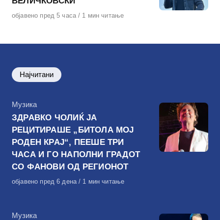
ВЕЛИЧКОВСКИ
Објавено
објавено пред 5 часа
1 мин читање
на
Најчитани
КАтегорија
Музика
ЗДРАВКО ЧОЛИЌ ЈА
РЕЦИТИРАШЕ „БИТОЛА МОЈ
РОДЕН КРАЈ“, ПЕЕШЕ ТРИ
ЧАСА И ГО НАПОЛНИ ГРАДОТ
СО ФАНОВИ ОД РЕГИОНОТ
Објавено
објавено пред 6 дена
1 мин читање
на
КАтегорија
Музика