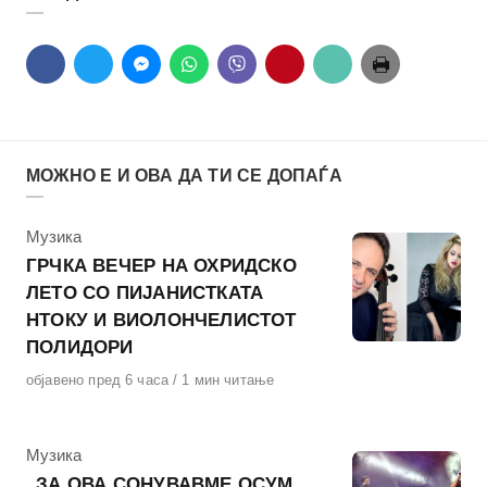
МОЖНО Е И ОВА ДА ТИ СЕ ДОПАЃА
КАтегорија
Музика
ГРЧКА ВЕЧЕР НА ОХРИДСКО
ЛЕТО СО ПИЈАНИСТКАТА
НТОКУ И ВИОЛОНЧЕЛИСТОТ
ПОЛИДОРИ
Објавено
објавено пред 6 часа
1 мин читање
на
КАтегорија
Музика
„ЗА ОВА СОНУВАВМЕ ОСУМ