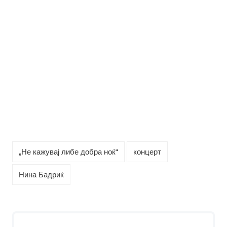
„Не кажувај либе добра ноќ“
концерт
Нина Бадриќ