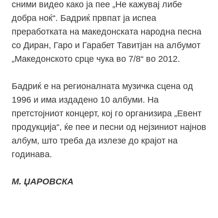
сними видео како ја пее „Не кажувај либе
добра ноќ“. Бадриќ првпат ја испеа
преработката на македонската народна песна
со Диран, Гаро и Гарабет Тавитјан на албумот
„Македонското срце чука во 7/8“ во 2012.
Бадриќ е на регионалната музичка сцена од
1996 и има издадено 10 албуми. На
претстојниот концерт, кој го организира „Евент
продукција“, ќе пее и песни од нејзиниот најнов
албум, што треба да излезе до крајот на
годинава.
М. ЏАРОВСКА