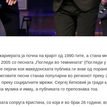
 кариерата ја почна на крајот од 1990-тите, а стана м
2005 со песната „Погледи во темнината“ (Погледи у 
ие пејачи кои македонската публика ги знае од пора
неговите песни станаа популарни во регионот преку Ј
преку социјалните мрежи. Сергеј Ќетковиќ ја гради 
а музика и имиџ, а публиката го препознава тоа.
вата сопруга Кристина, со која е во брак 26 години, в