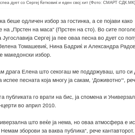
спеа дует со Сергеј Ќетковиќ и еден свој хит (Фото: СМАРТ СДК.МК
а беше одличен избор за гостинка, а се појави како
 на „Прстен на маса“ (Прстен на сто). Во сите погол
Југославија Сергеј ја пее оваа песна во дует со по
о Јелена Томашевиќ, Нина Бадриќ и Александра Радов
е македонски избор.
ам драга Елена што секогаш ме поддржуваш, што си д
а испее песната која многу ја сакам, ‘Доживотно‘“, реч
ога публиката го врати на бис, ја спомена и Универза
нцерти во април 2010.
иверзална што веќе ја нема, но оваа атмосфера е ис
 Немам зборови за ваква публика“, рече кантавторот.