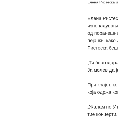
Елена Ристеска и
Елена Ристеск
изненадување
од поранешна 
пејачки, как
Ристеска беш
„Ти благодар
Ја молев да ј
При крајот, к
која одржа ко
„Жалам по Ун
тие концерти.