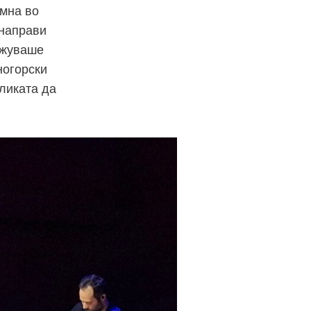
имна во
 направи
ажуваше
ногорски
бликата да