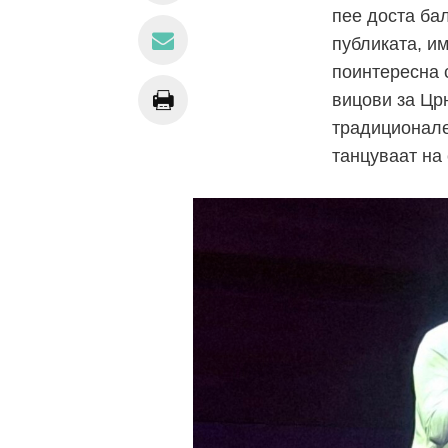
пее доста бал
публиката, и
поинтересна 
вицови за Цр
традиционале
танцуваат на