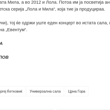
ата Мила, а во 2012 и Лола. Потоа им ја посветија 
тска серија „Лола и Мила“, која тие ја продуцираа.
уни), тој ќе одржи уште еден концерт во истата сала, 
на „Евентум“.
А
ОПОВ
ргеј Ќетковиќ
Универзална сала
Црна Гора