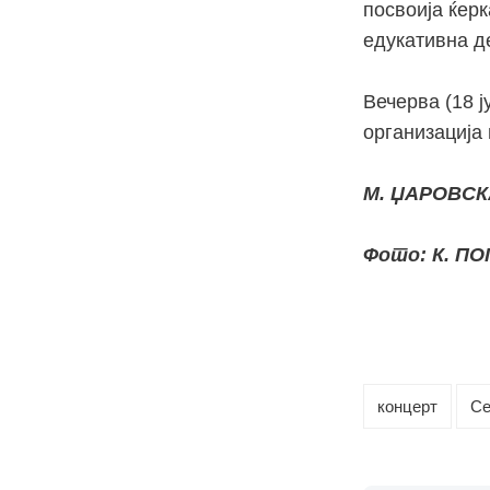
посвоија ќерк
едукативна де
Вечерва (18 ј
организација 
М. ЏАРОВСК
Фото: К. П
концерт
Се