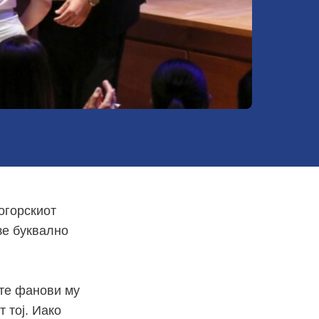
огорскиот
зе буквално
ите фанови му
 тој. Иако