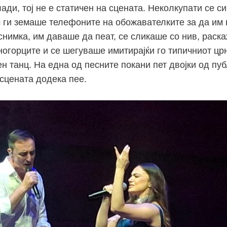
ади, тој не е статичен на сцената. Неколкупати се с
м ги земаше телефоните на обожавателките за да им
снимка, им даваше да пеат, се сликаше со нив, раск
ногорците и се шегуваше имитирајќи го типичниот цр
н танц. На една од песните покани пет двојки од пу
 сцената додека пее.