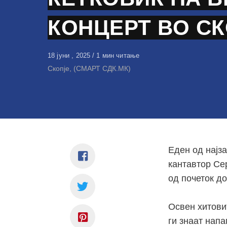
КОНЦЕРТ ВО С
Објавено
18 јуни , 2025
1 мин читање
на
Скопје, (СМАРТ СДК.МК)
Еден од најз
кантавтор Сер
од почеток до
Освен хитови
ги знаат напа