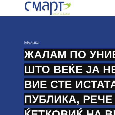
Skip
to
content
КАтегорија
Музика
ЖАЛАМ ПО УНИ
ШТО ВЕЌЕ ЈА Н
ВИЕ СТЕ ИСТАТ
ПУБЛИКА, РЕЧЕ
ЌЕТКОВИЌ НА 