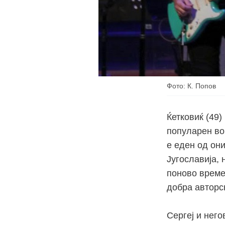
Фото: К. Попов
Ќетковиќ (49)
популарен во 
е еден од он
Југославија, 
поново време 
добра авторск
Сергеј и него