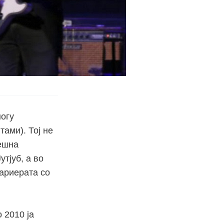
ногу
тами). Тој не
нешна
утјуб, а во
кариерата со
о 2010 ја