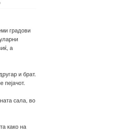
)
еми градови
пуларни
иќ, а
ругар и брат.
е пејачот.
лната сала, во
та како на