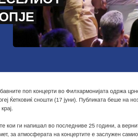
КОПЈЕ
абавните поп концерти во Филхармонијата одржа црн
геј Ќетковиќ сношти (17 јуни). Публиката беше на но
 крај.
те кои ги напишал во последниве 25 години, а верн
мет, за атмосферата на концертите е заслужен самиот