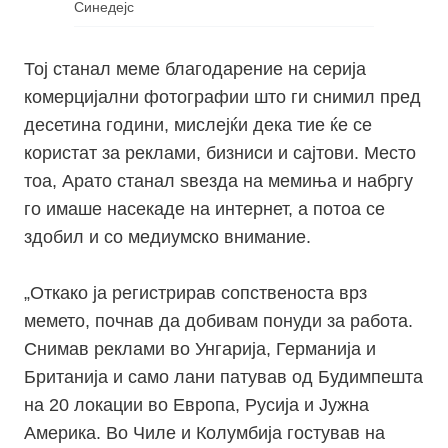
Синедејс
Тој станал меме благодарение на серија
комерцијални фотографии што ги снимил пред
десетина години, мислејќи дека тие ќе се
користат за реклами, бизниси и сајтови. Место
тоа, Арато станал ѕвезда на мемиња и набргу
го имаше насекаде на интернет, а потоа се
здобил и со медиумско внимание.
„Откако ја регистрирав сопственоста врз
мемето, почнав да добивам понуди за работа.
Снимав реклами во Унгарија, Германија и
Британија и само лани патував од Будимпешта
на 20 локации во Европа, Русија и Јужна
Америка. Во Чиле и Колумбија гостував на