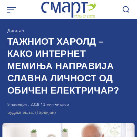
Skip
to
content
КАтегорија
Дигитал
ТАЖНИОТ ХАРОЛД –
КАКО ИНТЕРНЕТ
МЕМИЊА НАПРАВИЈА
СЛАВНА ЛИЧНОСТ ОД
ОБИЧЕН ЕЛЕКТРИЧАР?
Објавено
9 ноември , 2019
1 мин читање
на
Будимпешта, (Гардијан)