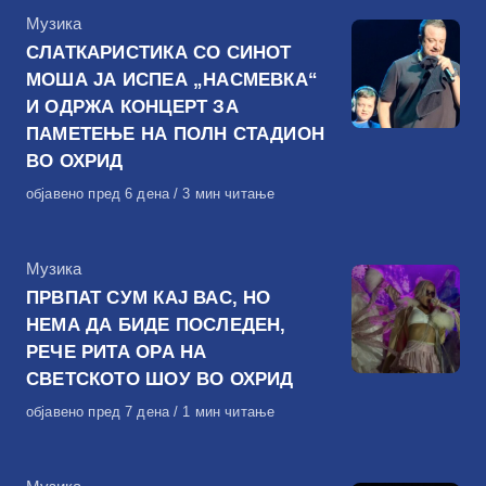
КАтегорија
Музика
СЛАТКАРИСТИКА СО СИНОТ
МОША ЈА ИСПЕА „НАСМЕВКА“
И ОДРЖА КОНЦЕРТ ЗА
ПАМЕТЕЊЕ НА ПОЛН СТАДИОН
ВО ОХРИД
Објавено
објавено пред 6 дена
3 мин читање
на
КАтегорија
Музика
ПРВПАТ СУМ КАЈ ВАС, НО
НЕМА ДА БИДЕ ПОСЛЕДЕН,
РЕЧЕ РИТА ОРА НА
СВЕТСКОТО ШОУ ВО ОХРИД
Објавено
објавено пред 7 дена
1 мин читање
на