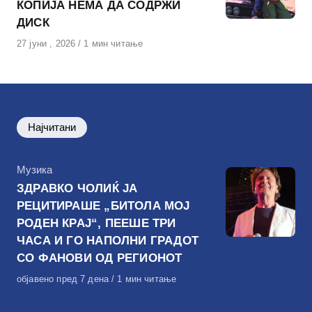
КОПИЈА НЕМА ДА СОДРЖИ
ДИСК
Објавено
27 јуни , 2026
1 мин читање
на
Најчитани
КАтегорија
Музика
ЗДРАВКО ЧОЛИЌ ЈА
РЕЦИТИРАШЕ „БИТОЛА МОЈ
РОДЕН КРАЈ“, ПЕЕШЕ ТРИ
ЧАСА И ГО НАПОЛНИ ГРАДОТ
СО ФАНОВИ ОД РЕГИОНОТ
Објавено
објавено пред 7 дена
1 мин читање
на