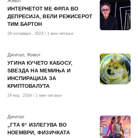
КАтегорија
Живот
ИНТЕРНЕТОТ МЕ ФРЛА ВО
ДЕПРЕСИЈА, ВЕЛИ РЕЖИСЕРОТ
ТИМ БАРТОН
Објавено
28 октомври , 2024
1 мин читање
на
КАтегорија
Дигитал
,
Живот
УГИНА КУЧЕТО КАБОСУ,
ЅВЕЗДА НА МЕМИЊА И
ИНСПИРАЦИЈА ЗА
КРИПТОВАЛУТА
Објавено
24 мај , 2024
1 мин читање
на
КАтегорија
Дигитал
„ГТА 6“ ИЗЛЕГУВА ВО
НОЕМВРИ, ФИЗИЧКАТА