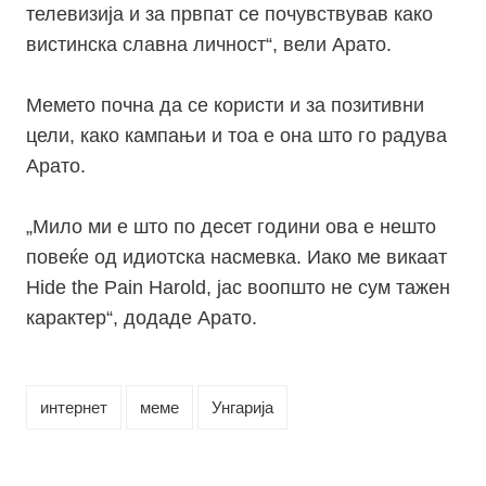
телевизија и за првпат се почувствував како
вистинска славна личност“, вели Арато.
Мемето почна да се користи и за позитивни
цели, како кампањи и тоа е она што го радува
Арато.
„Мило ми е што по десет години ова е нешто
повеќе од идиотска насмевка. Иако ме викаат
Hide the Pain Harold,
јас воопшто не сум тажен
карактер“, додаде Арато.
интернет
меме
Унгарија