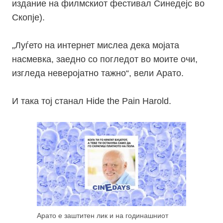
издание на филмскиот фестивал Синедејс во
Скопје).
„Луѓето на интернет мислеа дека мојата
насмевка, заедно со погледот во моите очи,
изгледа неверојатно тажно“, вели Арато.
И така тој станал
Hide the Pain Harold.
Арато е заштитен лик и на годинашниот