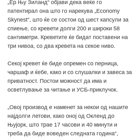
„Ер Њу Зиланд“ објави дека веќе го
патентирал она што го нарекува „
Economy
Skynest
“, што ќе се состои од шест капсули за
спиење, со кревети долги 200 и широки 58
сантиметри. Креветите ќе бидат поставени на
три нивоа, со два кревета на секое ниво.
Секој кревет ќе биде опремен со перница,
чаршаф и ќебе, како и со слушалки и завеса за
приватност. Постои можност да има и
осветлување за читање и УСБ-приклучок.
„Овој производ е наменет за некои од нашите
најдолги летови, како оној од Окленд до
Њујорк, што трае 17 часови и 40 минути и
треба да биде воведен следната година“,