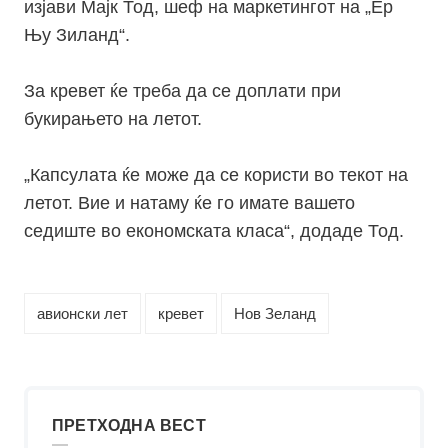
изјави Мајк Тод, шеф на маркетингот на „Ер
Њу Зиланд“.
За кревет ќе треба да се доплати при
букирањето на летот.
„Капсулата ќе може да се користи во текот на
летот. Вие и натаму ќе го имате вашето
седиште во економската класа“, додаде Тод.
авионски лет
кревет
Нов Зеланд
ПРЕТХОДНА ВЕСТ