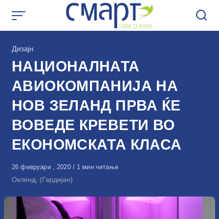
Skip
to
content
КАтегорија
Дизајн
НАЦИОНАЛНАТА
АВИОКОМПАНИЈА НА
НОВ ЗЕЛАНД ПРВА ЌЕ
ВОВЕДЕ КРЕВЕТИ ВО
ЕКОНОМСКАТА КЛАСА
Објавено
26 февруари , 2020
1 мин читање
на
Окленд, (Гардијан)