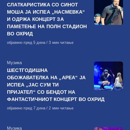
СЛАТКАРИСТИКА СО СИНОТ
МОША ЈА ИСПЕА „НАСМЕВКА“
И ОДРЖА КОНЦЕРТ ЗА
ПАМЕТЕЊЕ НА ПОЛН СТАДИОН
ВО ОХРИД
Објавено
објавено пред 5 дена
3 мин читање
на
КАтегорија
Музика
ШЕСТГОДИШНА
ОБОЖАВАТЕЛКА НА „АРЕА“ ЈА
ИСПЕА „ЈАС СУМ ТИ
ПРИЈАТЕЛ“ СО БЕНДОТ НА
ФАНТАСТИЧНИОТ КОНЦЕРТ ВО ОХРИД
Објавено
објавено пред 7 дена
2 мин читање
на
КАтегорија
Музика