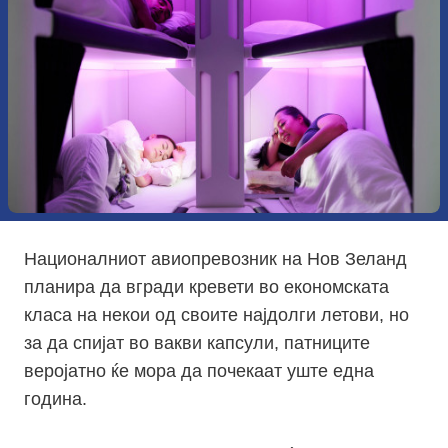
Националниот авиопревозник на Нов Зеланд
планира да вгради кревети во економската
класа на некои од своите најдолги летови, но
за да спијат во вакви капсули, патниците
веројатно ќе мора да почекаат уште една
година.