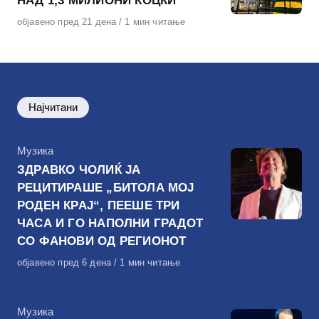
НАД 1,3 МИЛИОНИ КОЦКИ
Објавено
објавено пред 21 дена
1 мин читање
на
Најчитани
КАтегорија
Музика
ЗДРАВКО ЧОЛИЌ ЈА
РЕЦИТИРАШЕ „БИТОЛА МОЈ
РОДЕН КРАЈ“, ПЕЕШЕ ТРИ
ЧАСА И ГО НАПОЛНИ ГРАДОТ
СО ФАНОВИ ОД РЕГИОНОТ
Објавено
објавено пред 6 дена
1 мин читање
на
КАтегорија
Музика