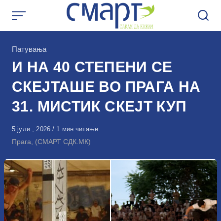
Skip
to
content
КАтегорија
Патувања
И НА 40 СТЕПЕНИ СЕ
СКЕЈТАШЕ ВО ПРАГА НА
31. МИСТИК СКЕЈТ КУП
Објавено
5 јули , 2026
1 мин читање
на
Прага, (СМАРТ СДК.МК)