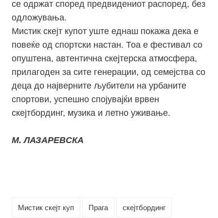
се одржат според предвидениот распоред, без
одложувања.
Мистик скејт купот уште еднаш покажа дека е
повеќе од спортски настан. Тоа е фестивал со
опуштена, автентична скејтерска атмосфера,
прилагоден за сите генерации, од семејства со
деца до најверните љубители на урбаните
спортови, успешно спојувајќи врвен
скејтбординг, музика и летно уживање.
М. ЛАЗАРЕВСКА
Мистик скејт куп
Прага
скејтбординг