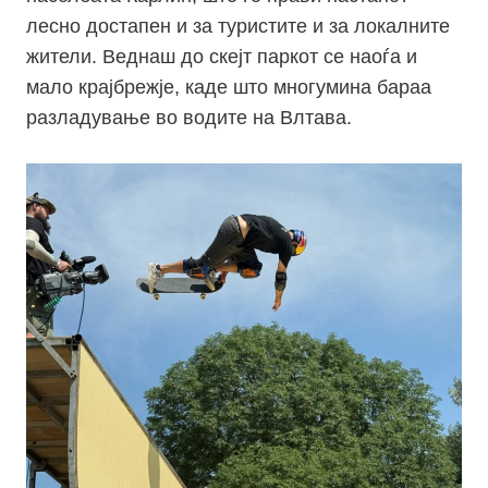
лесно достапен и за туристите и за локалните
жители. Веднаш до скејт паркот се наоѓа и
мало крајбрежје, каде што многумина бараа
разладување во водите на Влтава.