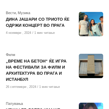
на
КАтегорија
Вести
,
Музика
ДИНА ЈАШАРИ СО ТРИОТО ЌЕ
ОДРЖИ КОНЦЕРТ ВО ПРАГА
Објавено
4 ноември , 2024
1 мин читање
на
КАтегорија
Филм
„ВРЕМЕ НА БЕТОН“ ЌЕ ИГРА
НА ФЕСТИВАЛИ ЗА ФИЛМ И
АРХИТЕКТУРА ВО ПРАГА И
ИСТАНБУЛ
Објавено
26 септември , 2024
1 мин читање
на
КАтегорија
Патувања