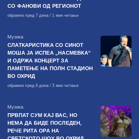
СО ФАНОВИ ОД РЕГИОНОТ
Објавено
објавено пред 7 дена
1 мин читање
на
КАтегорија
Музика
СЛАТКАРИСТИКА СО СИНОТ
МОША ЈА ИСПЕА „НАСМЕВКА“
И ОДРЖА КОНЦЕРТ ЗА
ПАМЕТЕЊЕ НА ПОЛН СТАДИОН
ВО ОХРИД
Објавено
објавено пред 6 дена
3 мин читање
на
КАтегорија
Музика
ПРВПАТ СУМ КАЈ ВАС, НО
НЕМА ДА БИДЕ ПОСЛЕДЕН,
РЕЧЕ РИТА ОРА НА
СВЕТСКОТО ШОУ ВО ОХРИД