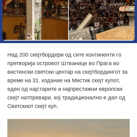
Над 200 скејтбордери од сите континенти го
претворија островот Штванице во Прага во
вистински светски центар на скејтбордингот за
време на 31. издание на Мистик скејт купот,
еден од најстарите и најпрестижни европски
скејт натпревари, кој традиционално е дел од
Светскиот скејт куп.