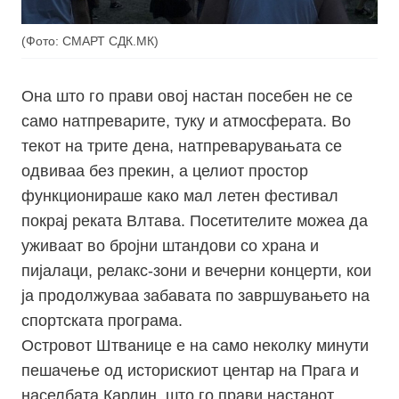
(Фото: СМАРТ СДК.МК)
Она што го прави овој настан посебен не се
само натпреварите, туку и атмосферата. Во
текот на трите дена, натпреварувањата се
одвиваа без прекин, а целиот простор
функционираше како мал летен фестивал
покрај реката Влтава. Посетителите можеа да
уживаат во бројни штандови со храна и
пијалаци, релакс-зони и вечерни концерти, кои
ја продолжуваа забавата по завршувањето на
спортската програма.
Островот Штванице е на само неколку минути
пешачење од историскиот центар на Прага и
населбата Карлин, што го прави настанот