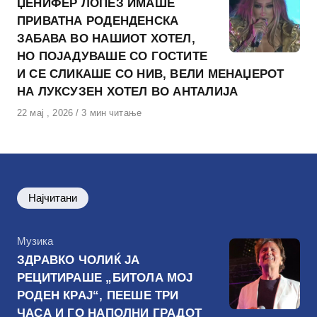
ЏЕНИФЕР ЛОПЕЗ ИМАШЕ
ПРИВАТНА РОДЕНДЕНСКА
ЗАБАВА ВО НАШИОТ ХОТЕЛ,
НО ПОЈАДУВАШЕ СО ГОСТИТЕ
И СЕ СЛИКАШЕ СО НИВ, ВЕЛИ МЕНАЏЕРОТ
НА ЛУКСУЗЕН ХОТЕЛ ВО АНТАЛИЈА
Објавено
22 мај , 2026
3 мин читање
на
Најчитани
КАтегорија
Музика
ЗДРАВКО ЧОЛИЌ ЈА
РЕЦИТИРАШЕ „БИТОЛА МОЈ
РОДЕН КРАЈ“, ПЕЕШЕ ТРИ
ЧАСА И ГО НАПОЛНИ ГРАДОТ