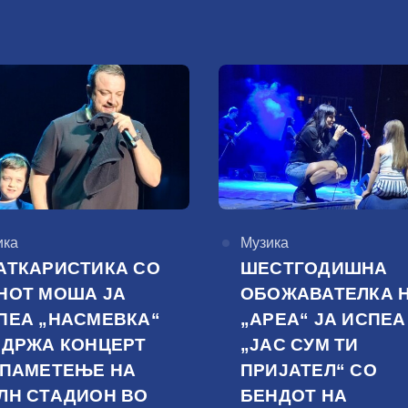
горија
ика
КАтегорија
Музика
АТКАРИСТИКА СО
ШЕСТГОДИШНА
НОТ МОША ЈА
ОБОЖАВАТЕЛКА 
ПЕА „НАСМЕВКА“
„АРЕА“ ЈА ИСПЕА
ОДРЖА КОНЦЕРТ
„ЈАС СУМ ТИ
 ПАМЕТЕЊЕ НА
ПРИЈАТЕЛ“ СО
ЛН СТАДИОН ВО
БЕНДОТ НА