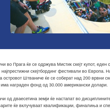
уни во Прага ќе се одржува Мистик скејт купот, еден 
и најпрестижни скејтбординг фестивали во Европа. Н
на островот Штваниче ќе се соберат над 200 врвни ск
и има награден фонд од 30.000 американски долари.
и од дваесетина земји ќе настапат во дисциплините s
варите ќе вклучуваат квалификации, финалиња и сп