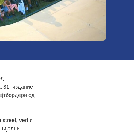
од
а 31. издание
ејтбордери од
treet, vert и
ецијални