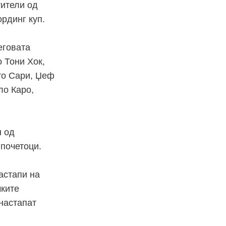
тители од
рдинг куп.
еговата
о Тони Хок,
рто Сари, Џеф
ло Кaро,
н од
почетоци.
астапи на
чките
 настапат