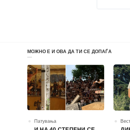
МОЖНО Е И ОВА ДА ТИ СЕ ДОПАЃА
КАтегорија
Патувања
КАте
Вес
И НА 40 СТЕПЕНИ СЕ
ДИ