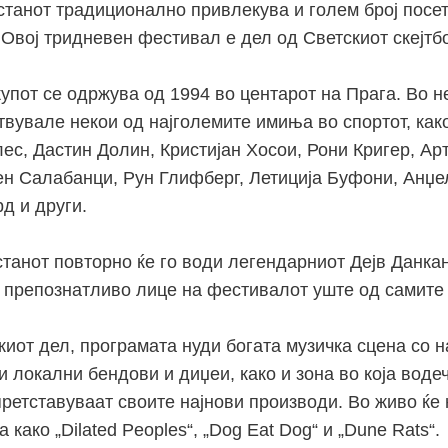
астанот традиционално привлекува и голем број посе
 Овој тридневен фестивал е дел од Светскиот скејтбо
купот се одржува од 1994 во центарот на Прага. Во н
твувале некои од најголемите имиња во спортот, как
лес, Дастин Долин, Кристијан Хосои, Рони Кригер, А
ен Салабанци, Рун Глифберг, Летиција Буфони, Анџе
д и други.
станот повторно ќе го води легендарниот Дејв Данка
 препознатливо лице на фестивалот уште од самите 
киот дел, програмата нуди богата музичка сцена со н
 локални бендови и диџеи, како и зона во која воде
претставуваат своите најнови производи. Во живо ќе
 како „Dilated Peoples“, „Dog Eat Dog“ и „Dune Rats“.