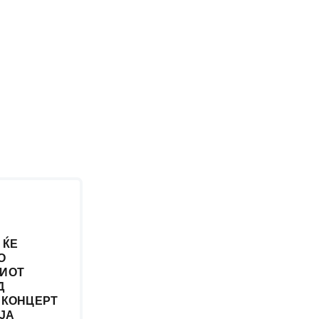
 ЌЕ
О
ИОТ
Д
 КОНЦЕРТ
ЈА