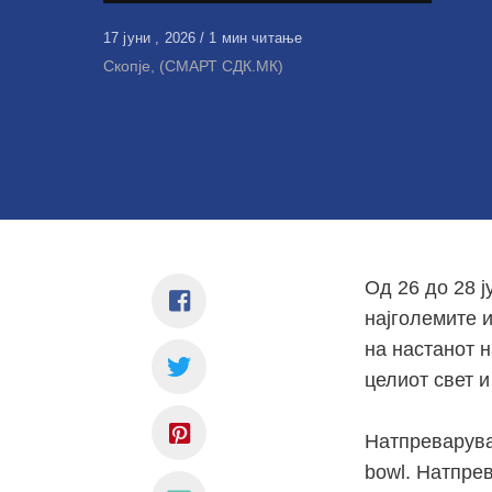
Објавено
17 јуни , 2026
1 мин читање
на
Скопје, (СМАРТ СДК.МК)
Од 26 до 28 ј
најголемите 
на настанот 
целиот свет 
Натпреварувач
bowl. Натпре