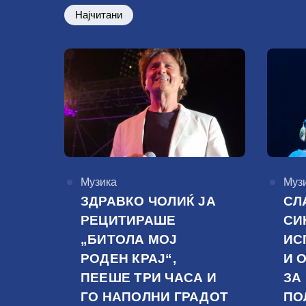
Најчитани
КАтегорија
Музика
КАте
Муз
ЗДРАВКО ЧОЛИЌ ЈА
СЛ
РЕЦИТИРАШЕ
СИ
„БИТОЛА МОЈ
ИС
РОДЕН КРАЈ“,
И 
ПЕЕШЕ ТРИ ЧАСА И
ЗА
ГО НАПОЛНИ ГРАДОТ
ПО