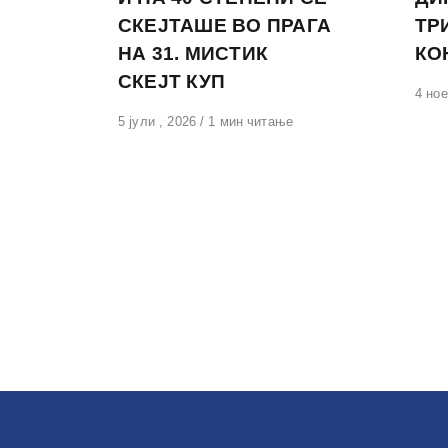
СКЕЈТАШЕ ВО ПРАГА
ТР
НА 31. МИСТИК
КО
СКЕЈТ КУП
Обја
4 ное
на
Објавено
5 јули , 2026
1 мин читање
на