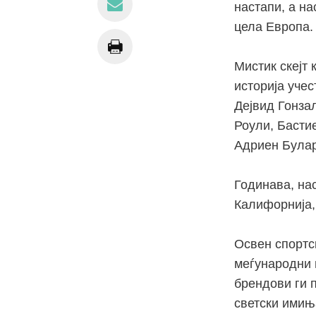
настапи, а н
цела Европа.
Мистик скејт 
историја учес
Дејвид Гонза
Роули, Басти
Адриен Булар
Годинава, на
Калифорнија,
Освен спортс
меѓународни и
брендови ги 
светски имиња