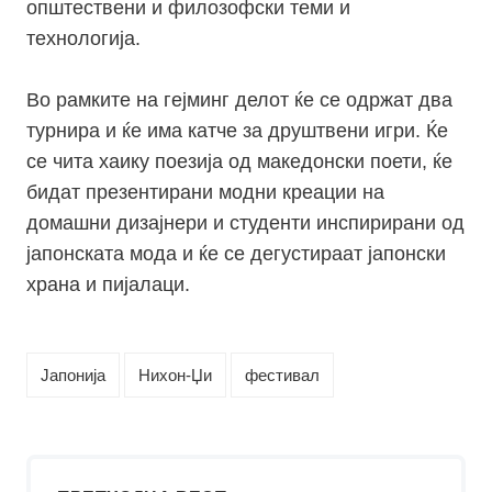
општествени и филозофски теми и
технологија.
Во рамките на гејминг делот ќе се одржат два
турнира и ќе има катче за друштвени игри. Ќе
се чита хаику поезија од македонски поети, ќе
бидат презентирани модни креации на
домашни дизајнери и студенти инспирирани од
јапонската мода и ќе се дегустираат јапонски
храна и пијалаци.
Јапонија
Нихон-Џи
фестивал