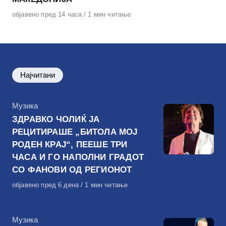
Објавено
објавено пред 14 часа
1 мин читање
на
Најчитани
КАтегорија
Музика
ЗДРАВКО ЧОЛИЌ ЈА
РЕЦИТИРАШЕ „БИТОЛА МОЈ
РОДЕН КРАЈ“, ПЕЕШЕ ТРИ
ЧАСА И ГО НАПОЛНИ ГРАДОТ
СО ФАНОВИ ОД РЕГИОНОТ
Објавено
објавено пред 6 дена
1 мин читање
на
КАтегорија
Музика