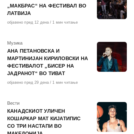
„МАКБРАС“ НА ФЕСТИВАЛ ВО
ЛАТВИЈА
Објавено
објавено пред 12 дена
1 мин читање
на
КАтегорија
Музика
АНА ПЕТАНОВСКА И
МАРТИНИЈАН КИРИЛОВСКИ НА
ФЕСТИВАЛОТ „БИСЕР НА
ЈАДРАНОТ“ ВО ТИВАТ
Објавено
објавено пред 29 дена
1 мин читање
на
КАтегорија
Вести
КАНАДСКИОТ УЛИЧЕН
КОШАРКАР МАТ КИЈАТИПИС
СО ТРИ НАСТАПИ ВО
МАКЕДОНИЈА