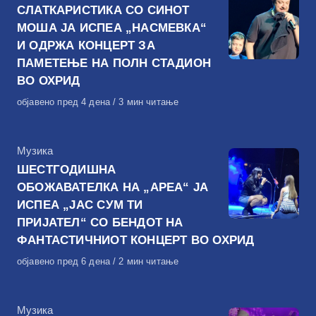
СЛАТКАРИСТИКА СО СИНОТ
МОША ЈА ИСПЕА „НАСМЕВКА“
И ОДРЖА КОНЦЕРТ ЗА
ПАМЕТЕЊЕ НА ПОЛН СТАДИОН
ВО ОХРИД
Објавено
објавено пред 4 дена
3 мин читање
на
КАтегорија
Музика
ШЕСТГОДИШНА
ОБОЖАВАТЕЛКА НА „АРЕА“ ЈА
ИСПЕА „ЈАС СУМ ТИ
ПРИЈАТЕЛ“ СО БЕНДОТ НА
ФАНТАСТИЧНИОТ КОНЦЕРТ ВО ОХРИД
Објавено
објавено пред 6 дена
2 мин читање
на
КАтегорија
Музика