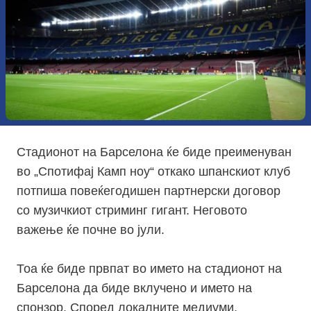
Стадионот на Барселона ќе биде преименуван
во „Спотифај Камп ноу“ откако шпанскиот клуб
потпиша повеќегодишен партнерски договор
со музичкиот стриминг гигант. Неговото
важење ќе почне во јули.
Тоа ќе биде првпат во името на стадионот на
Барселона да биде вклучено и името на
спонзор. Според локалните медиуми,