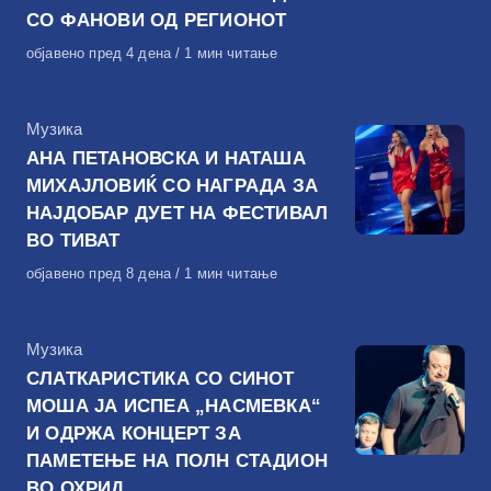
СО ФАНОВИ ОД РЕГИОНОТ
Објавено
објавено пред 4 дена
1 мин читање
на
КАтегорија
Музика
АНА ПЕТАНОВСКА И НАТАША
МИХАЈЛОВИЌ СО НАГРАДА ЗА
НАЈДОБАР ДУЕТ НА ФЕСТИВАЛ
ВО ТИВАТ
Објавено
објавено пред 8 дена
1 мин читање
на
КАтегорија
Музика
СЛАТКАРИСТИКА СО СИНОТ
МОША ЈА ИСПЕА „НАСМЕВКА“
И ОДРЖА КОНЦЕРТ ЗА
ПАМЕТЕЊЕ НА ПОЛН СТАДИОН
ВО ОХРИД