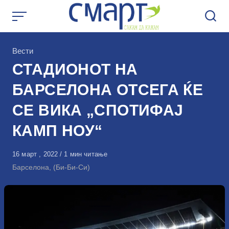
Skip
to
content
КАтегорија
Вести
СТАДИОНОТ НА
БАРСЕЛОНА ОТСЕГА ЌЕ
СЕ ВИКА „СПОТИФАЈ
КАМП НОУ“
Објавено
16 март , 2022
1 мин читање
на
Барселона, (Би-Би-Си)