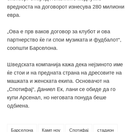
вредноста на договорот изнесува 280 милиони
евра.
„Ова е прв ваков договор за клубот и ова
партнерство ќе ги спои музиката и фудбалот“,
соопшти Барселона.
Шведската компанија кажа дека нејзиното име
ќе стои и на предната страна на дресовите на
машката и женската екипа. Основачот на
„Спотифај“, Даниел Ек, лани се обиде да го
купи Арсенал, но неговата понуда беше
одбиена.
Барселона
Камп ноу
Спотифај
стадион