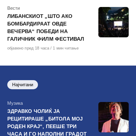
КАтегорија
Вести
ЛИБАНСКИОТ „ШТО АКО
БОМБАРДИРААТ ОВДЕ
ВЕЧЕРВА“ ПОБЕДИ НА
ГАЛИЧНИК ФИЛМ ФЕСТИВАЛ
Објавено
објавено пред 18 часа
1 мин читање
на
Најчитани
КАтегорија
Музика
ЗДРАВКО ЧОЛИЌ ЈА
РЕЦИТИРАШЕ „БИТОЛА МОЈ
РОДЕН КРАЈ“, ПЕЕШЕ ТРИ
ЧАСА И ГО НАПОЛНИ ГРАДОТ