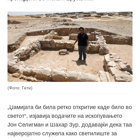
(Фото: Гети)
„Џамијата би била ретко откритие каде било во
светот“, изјавија водачите на ископувањето
Јон Селигман и Шахар Зур, додавајќи дека таа
најверојатно служела како светилиште за