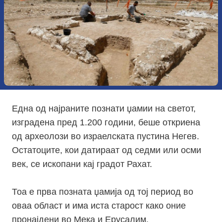
Една од најраните познати џамии на светот,
изградена пред 1.200 години, беше откриена
од археолози во израелската пустина Негев.
Остатоците, кои датираат од седми или осми
век, се ископани кај градот Рахат.
Тоа е прва позната џамија од тој период во
оваа област и има иста старост како оние
пронајдени во Мека и Ерусалим.