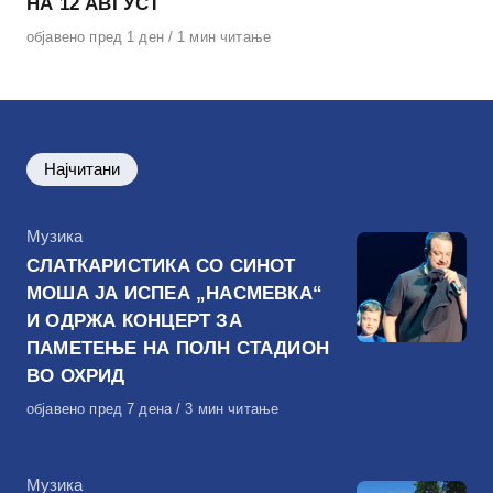
НА 12 АВГУСТ
Објавено
објавено пред 1 ден
1 мин читање
на
Најчитани
КАтегорија
Музика
СЛАТКАРИСТИКА СО СИНОТ
МОША ЈА ИСПЕА „НАСМЕВКА“
И ОДРЖА КОНЦЕРТ ЗА
ПАМЕТЕЊЕ НА ПОЛН СТАДИОН
ВО ОХРИД
Објавено
објавено пред 7 дена
3 мин читање
на
КАтегорија
Музика