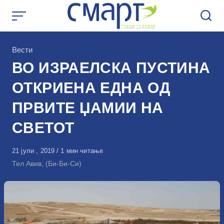
Skip
to
content
КАтегорија
Вести
ВО ИЗРАЕЛСКА ПУСТИНА
ОТКРИЕНА ЕДНА ОД
ПРВИТЕ ЏАМИИ НА
СВЕТОТ
Објавено
21 јули , 2019
1 мин читање
на
Тел Авив, (Би-Би-Си)