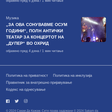
Објавено
објавено пред 6 дена
1 мин читање
на
КАтегорија
Музика
„ЗА ОВА СОНУВАВМЕ ОСУМ
ГОДИНИ“, ПОЛН АНТИЧКИ
ТЕАТАР ЗА КОНЦЕРТОТ НА
„ДУПЕР“ ВО ОХРИД
Објавено
објавено пред 4 дена
1 мин читање
на
Политика на приватност
Политика на инклузија
Правилник за внатрешно пријавување
Кодекс на однесување
© 2024 Сакам Да Кажам. Сите права задржани © 2024 Sakam da