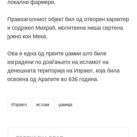
локални фармери.
Правоаголниот објект бил од отворен карактер
и содржел Михраб, молитвена ниша свртена
јужно кон Мека.
Ова е една од првите џамии што биле
изградени по доаѓањето на исламот на
денешната територија на Израел, која била
освоена од Арапите во 636 година.
Израел
ислам
џамија