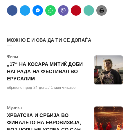
МОЖНО Е И ОВА ДА ТИ СЕ ДОПАЃА
КАтегорија
Филм
„17“ НА КОСАРА МИТИЌ ДОБИ
НАГРАДА НА ФЕСТИВАЛ ВО
ЕРУСАЛИМ
Објавено
објавено пред 24 дена
1 мин читање
на
КАтегорија
Музика
ХРВАТСКА И СРБИЈА ВО
ФИНАЛЕТО НА ЕВРОВИЗИЈА,
БОЈ ЏОРЏ НЕ УСПЕА СО САН